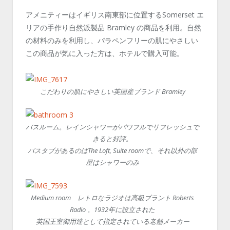
アメニティーはイギリス南東部に位置するSomerset エ
リアの手作り自然派製品 Bramley の商品を利用。自然
の材料のみを利用し、パラペンフリーの肌にやさしい
この商品が気に入った方は、ホテルで購入可能。
こだわりの肌にやさしい英国産ブランド Bramley
バスルーム。レインシャワーがパワフルでリフレッシュで
きると好評。
バスタブがあるのはThe Loft, Suite roomで、それ以外の部
屋はシャワーのみ
Medium room レトロなラジオは高級ブラント Roberts
Radio 。1932年に設立された
英国王室御用達として指定されている老舗メーカー