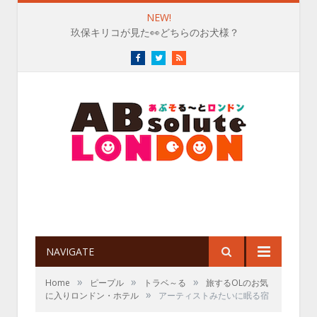
NEW!
玖保キリコが見た👀どちらのお犬様？
Facebook
Twitter
RSS
NAVIGATE
»
»
»
Home
ピープル
トラベ～る
旅するOLのお気
»
に入りロンドン・ホテル
アーティストみたいに眠る宿