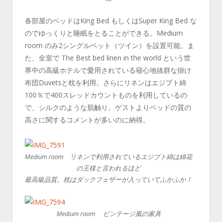
各部屋のベッドはKing Bed もしくはSuper King Bed な
のでゆっくりと睡眠をとることができる。Medium
room のみ2シングルベット（ツイン）を設置可能。ま
た、全室で The Best bed linen in the world という世
界中の高級ホテルで愛用されている寝心地抜群な掛け
布団Duvetsと枕を利用。さらにリネンはエジプト綿
100％で400スレッドカウントものを利用しているの
で、シルクのような肌触り。ゲストよりベッドの質の
高さに関するコメントが多いのに納得。
Medium room リネンで利用されているエジプト綿は綿花
の王様と言われるほど
最高級品質。枕はダックフェザーが入っていてふかふか！
Medium room ビンテージ風の家具