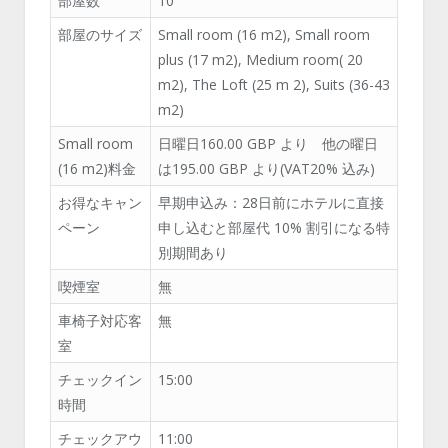
部屋数
10
部屋のサイズ
Small room (16 m
2
), Small room
plus (17 m
2
), Medium room( 20
m
2
), The Loft (25 m
2
), Suits (36-43
m
2
)
Small room
日曜日160.00 GBP より 他の曜日
(16 m
2
)料金
は195.00 GBP より(VAT20% 込み)
お得なキャン
早期申込み：28日前にホテルに直接
ペーン
申し込むと部屋代 10% 割引になる特
別期間あり
喫煙室
無
車椅子対応客
無
室
チェックイン
15:00
時間
チェックアウ
11:00