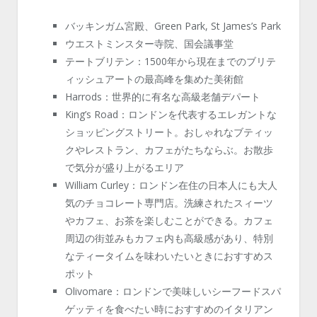
バッキンガム宮殿、Green Park, St James’s Park
ウエストミンスター寺院、国会議事堂
テートブリテン：1500年から現在までのブリテ
ィッシュアートの最高峰を集めた美術館
Harrods：世界的に有名な高級老舗デパート
King’s Road：ロンドンを代表するエレガントな
ショッピングストリート。おしゃれなブティッ
クやレストラン、カフェがたちならぶ。お散歩
で気分が盛り上がるエリア
William Curley：ロンドン在住の日本人にも大人
気のチョコレート専門店。洗練されたスィーツ
やカフェ、お茶を楽しむことができる。カフェ
周辺の街並みもカフェ内も高級感があり、特別
なティータイムを味わいたいときにおすすめス
ポット
Olivomare：ロンドンで美味しいシーフードスパ
ゲッティを食べたい時におすすめのイタリアン