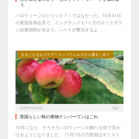
う
ハロウィーンのトリック？！ではなかった、10月31日
の英国首相会見で、イングランドも1ヶ月のロックダウ
ン自粛期間が決まり、ハートが撃沈するよ…
まるごとセルフケア♡コッツウォルズから愛をこめて
2020年10月8日
2
英国らしい秋の果物ナンバーワンはこれ
10月になり、そろそろハロウィーンの飾りを街で見か
けるようになりました。 11月1日の万聖節はキリスト