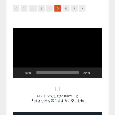
Previous
Next
1
…
3
4
5
6
7
動
画
プ
レ
ー
ヤ
ー
00:00
09:39
ロンドンでしたい100のこと
大好きな街を暮らすように楽しむ旅