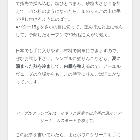
て指先で揉み込む。塩ひとつまみ、砂糖大さじ４を加
えて、パン粉のようになったら、１のりんごの上に手
で押し付けるようにのばす。
●バター15g をさいの目に切って、ぽんぽんと上に散ら
して、予熱したオーブンで30分程こんがり焼く。
日本でも手に入りやすい材料で簡単にできますので、
ぜひお試し下さい。シンプルに煮りんごなども、
夏に
溜まった熱を冷まして、内臓を整える
ので、アーユル
ヴェーダの立場からも、この時季にりんごは理にかな
っています。
アップルクランブルは、イギリス家庭では定番の温かいデ
ザート。カスタードを添えて。
この記事を書いていたら、またポワロシリーズを手に