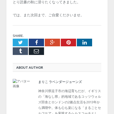
とり読書の秋に浸りたくなってきました。
では、また次回まで、ご自愛くださいませ。
SHARE.
Twitter
Facebook
Google+
Pinterest
LinkedIn
Tumblr
Email
ABOUT AUTHOR
まりこ ラベンダージョーンズ
神奈川県逗子市の海辺育ちだが、イギリス
の「海なし県」的地域であるコッツウォル
ズ田舎とロンドンの2拠点生活を2013年か
ら満喫中。体も心も楽になる「まるごとセ
ルフケア」を実践するヘルスコーチとし