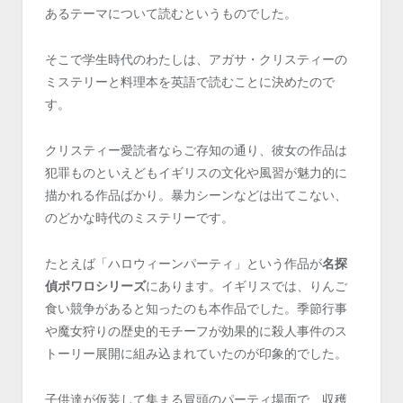
あるテーマについて読むというものでした。
そこで学生時代のわたしは、アガサ・クリスティーの
ミステリーと料理本を英語で読むことに決めたので
す。
クリスティー愛読者ならご存知の通り、彼女の作品は
犯罪ものといえどもイギリスの文化や風習が魅力的に
描かれる作品ばかり。暴力シーンなどは出てこない、
のどかな時代のミステリーです。
たとえば「ハロウィーンパーティ」という作品が
名探
偵ポワロシリーズ
にあります。イギリスでは、りんご
食い競争があると知ったのも本作品でした。季節行事
や魔女狩りの歴史的モチーフが効果的に殺人事件のス
トーリー展開に組み込まれていたのが印象的でした。
子供達が仮装して集まる冒頭のパーティ場面で、収穫