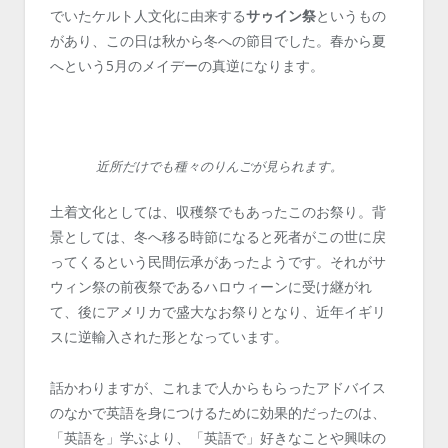
でいたケルト人文化に由来する
サゥイン祭
というもの
があり、この日は秋から冬への節目でした。春から夏
へという5月のメイデーの真逆になります。
近所だけでも種々のりんごが見られます。
土着文化としては、収穫祭でもあったこのお祭り。背
景としては、冬へ移る時節になると死者がこの世に戻
ってくるという民間伝承があったようです。それがサ
ウィン祭の前夜祭であるハロウィーンに受け継がれ
て、後にアメリカで盛大なお祭りとなり、近年イギリ
スに逆輸入された形となっています。
話かわりますが、これまで人からもらったアドバイス
のなかで英語を身につけるために効果的だったのは、
「英語を」学ぶより、「英語で」好きなことや興味の