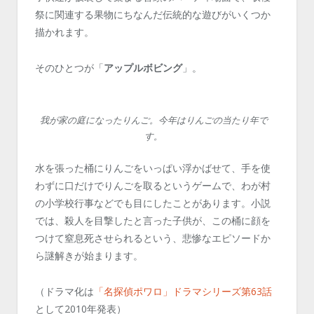
祭に関連する果物にちなんだ伝統的な遊びがいくつか
描かれます。
そのひとつが「
アップルボビング
」。
我が家の庭になったりんご。今年はりんごの当たり年で
す。
水を張った桶にりんごをいっぱい浮かばせて、手を使
わずに口だけでりんごを取るというゲームで、わが村
の小学校行事などでも目にしたことがあります。小説
では、殺人を目撃したと言った子供が、この桶に顔を
つけて窒息死させられるという、悲惨なエピソードか
ら謎解きが始まります。
（ドラマ化は
「名探偵ポワロ」ドラマシリーズ第63話
として2010年発表）