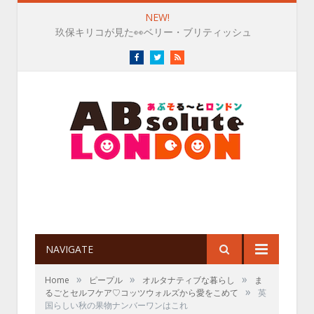
NEW!
玖保キリコが見た👀ベリー・ブリティッシュ
Facebook
Twitter
RSS
NAVIGATE
»
»
»
Home
ピープル
オルタナティブな暮らし
ま
»
るごとセルフケア♡コッツウォルズから愛をこめて
英
国らしい秋の果物ナンバーワンはこれ