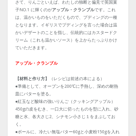
さて、りんごといえば、わたしの独断と偏見で英国菓
子NO.1 に輝くのが
アップル・クランブル
です。これ
は、温かいものをいただくもので、プディングの一種
となります。イギリスでプディングを言った場合は温
かいデザートのことを指し、伝統的にはカスタードク
リーム（これも温かいソース）を上からたっぷりかけ
ていただきます。
アップル・クランブル
【材料と作り方】
（レシピは前述の本による）
●準備として、オーブンを200℃に予熱し、深めの耐熱
皿にバターを塗る。
●紅玉など酸味の強いりんご（クッキングアップル）
450gの皮をむき、一口大に切ったものを型に入れ、砂
糖と水、各大さじ2、シナモン小さじ１をまぶしてお
く。
●ボールに、冷たい無塩バター60gと小麦粉150gを入れ