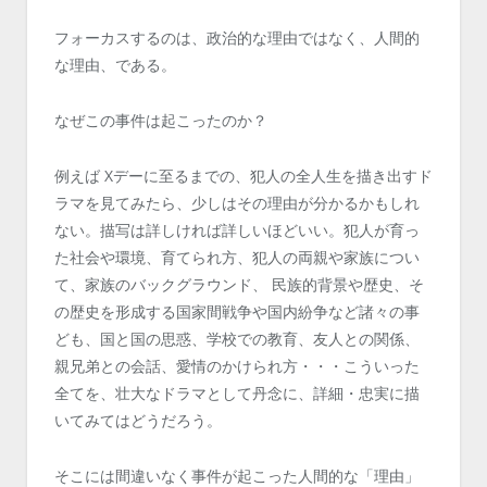
フォーカスするのは、政治的な理由ではなく、人間的
な理由、である。
なぜこの事件は起こったのか？
例えば Xデーに至るまでの、犯人の全人生を描き出すド
ラマを見てみたら、少しはその理由が分かるかもしれ
ない。描写は詳しければ詳しいほどいい。犯人が育っ
た社会や環境、育てられ方、犯人の両親や家族につい
て、家族のバックグラウンド、 民族的背景や歴史、そ
の歴史を形成する国家間戦争や国内紛争など諸々の事
ども、国と国の思惑、学校での教育、友人との関係、
親兄弟との会話、愛情のかけられ方・・・こういった
全てを、壮大なドラマとして丹念に、詳細・忠実に描
いてみてはどうだろう。
そこには間違いなく事件が起こった人間的な「理由」