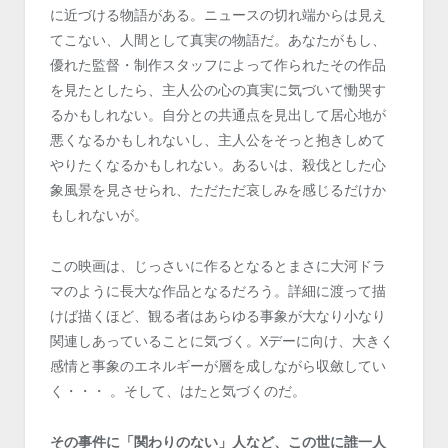
に近づける物語がある。ニュースの切れ端からは見え
てこない、人間として真実の物語だ。あなたがもし、
優れた監督・制作スタッフによって作られたその作品
を見たとしたら、主人公の心の真実に気づいて慟哭す
るかもしれない。自分との共通点を見出して居心地が
悪くなるかもしれないし、主人公をそっと抱きしめて
やりたくなるかもしれない。あるいは、殺伐とした心
象風景を見させられ、ただただ哀しみを感じるだけか
もしれないが。
この映画は、じっさいに作るとなるとまさに大河ドラ
マのように長大な作品となるだろう。詳細に渡って描
けば描くほど、観る者はあらゆる事象が大なり小なり
関連しあっていることに気づく。Xデーに向け、大きく
感情と事象のエネルギーが層を成しながら収斂してい
く・・・ 。そして、はたと気づくのだ。
その事件に「関わりのない」人など、この世に誰一人