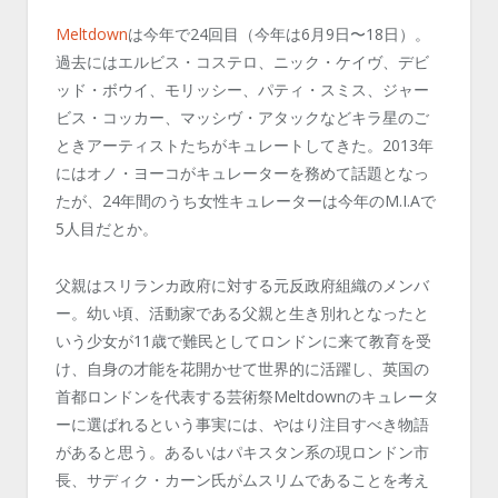
Meltdown
は今年で24回目（今年は6月9日〜18日）。
過去にはエルビス・コステロ、ニック・ケイヴ、デビ
ッド・ボウイ、モリッシー、パティ・スミス、ジャー
ビス・コッカー、マッシヴ・アタックなどキラ星のご
ときアーティストたちがキュレートしてきた。2013年
にはオノ・ヨーコがキュレーターを務めて話題となっ
たが、24年間のうち女性キュレーターは今年のM.I.Aで
5人目だとか。
父親はスリランカ政府に対する元反政府組織のメンバ
ー。幼い頃、活動家である父親と生き別れとなったと
いう少女が11歳で難民としてロンドンに来て教育を受
け、自身の才能を花開かせて世界的に活躍し、英国の
首都ロンドンを代表する芸術祭Meltdownのキュレータ
ーに選ばれるという事実には、やはり注目すべき物語
があると思う。あるいはパキスタン系の現ロンドン市
長、サディク・カーン氏がムスリムであることを考え