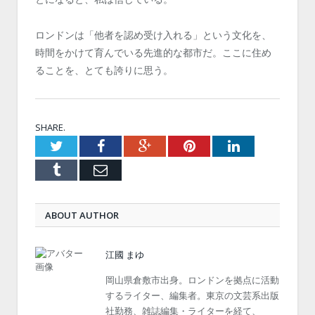
ロンドンは「他者を認め受け入れる」という文化を、
時間をかけて育んでいる先進的な都市だ。ここに住め
ることを、とても誇りに思う。
SHARE.
Twitter
Facebook
Google+
Pinterest
LinkedIn
Tumblr
Email
ABOUT AUTHOR
江國 まゆ
岡山県倉敷市出身。ロンドンを拠点に活動
するライター、編集者。東京の文芸系出版
社勤務、雑誌編集・ライターを経て、