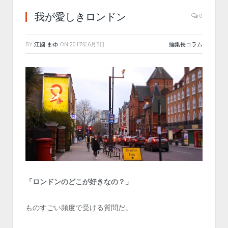
我が愛しきロンドン
0
BY
江國 まゆ
ON
2017年6月5日
編集長コラム
「ロンドンのどこが好きなの？」
ものすごい頻度で受ける質問だ。