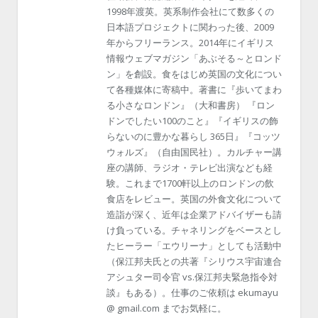
1998年渡英。英系制作会社にて数多くの
日本語プロジェクトに関わった後、2009
年からフリーランス。2014年にイギリス
情報ウェブマガジン「あぶそる～とロンド
ン」を創設。食をはじめ英国の文化につい
て各種媒体に寄稿中。著書に『歩いてまわ
る小さなロンドン』（大和書房） 『ロン
ドンでしたい100のこと』『イギリスの飾
らないのに豊かな暮らし 365日』『コッツ
ウォルズ』（自由国民社）。カルチャー講
座の講師、ラジオ・テレビ出演なども経
験。これまで1700軒以上のロンドンの飲
食店をレビュー。英国の外食文化について
造詣が深く、近年は企業アドバイザーも請
け負っている。チャネリングをベースとし
たヒーラー「エウリーナ」としても活動中
（保江邦夫氏との共著『シリウス宇宙連合
アシュター司令官 vs.保江邦夫緊急指令対
談』もある）。仕事のご依頼は ekumayu
@ gmail.com までお気軽に。