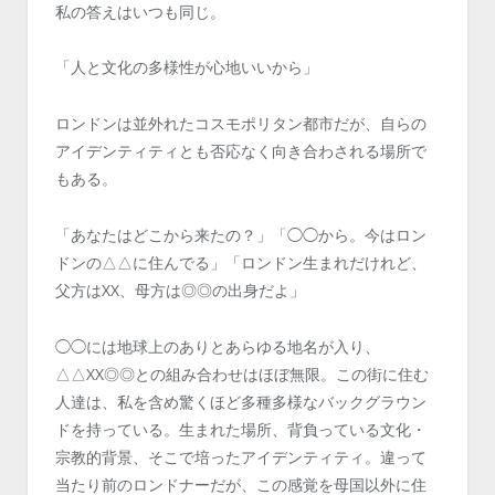
私の答えはいつも同じ。
「人と文化の多様性が心地いいから」
ロンドンは並外れたコスモポリタン都市だが、自らの
アイデンティティとも否応なく向き合わされる場所で
もある。
「あなたはどこから来たの？」「◯◯から。今はロン
ドンの△△に住んでる」「ロンドン生まれだけれど、
父方はXX、母方は◎◎の出身だよ」
◯◯には地球上のありとあらゆる地名が入り、
△△XX◎◎との組み合わせはほぼ無限。この街に住む
人達は、私を含め驚くほど多種多様なバックグラウン
ドを持っている。生まれた場所、背負っている文化・
宗教的背景、そこで培ったアイデンティティ。違って
当たり前のロンドナーだが、この感覚を母国以外に住