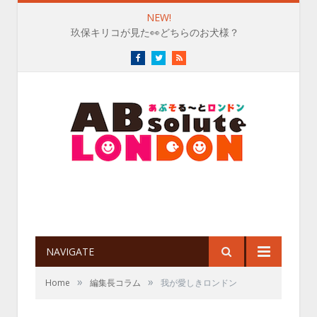
NEW!
玖保キリコが見た👀どちらのお犬様？
Facebook
Twitter
RSS
NAVIGATE
»
»
Home
編集長コラム
我が愛しきロンドン