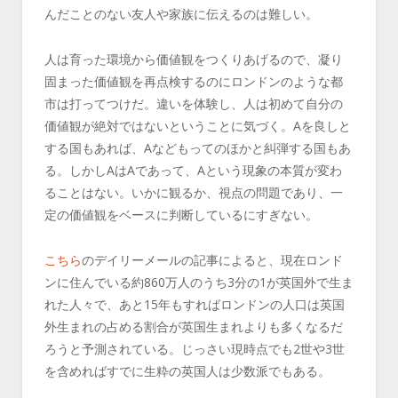
んだことのない友人や家族に伝えるのは難しい。
人は育った環境から価値観をつくりあげるので、凝り
固まった価値観を再点検するのにロンドンのような都
市は打ってつけだ。違いを体験し、人は初めて自分の
価値観が絶対ではないということに気づく。Aを良しと
する国もあれば、Aなどもってのほかと糾弾する国もあ
る。しかしAはAであって、Aという現象の本質が変わ
ることはない。いかに観るか、視点の問題であり、一
定の価値観をベースに判断しているにすぎない。
こちら
のデイリーメールの記事によると、現在ロンド
ンに住んでいる約860万人のうち3分の1が英国外で生ま
れた人々で、あと15年もすればロンドンの人口は英国
外生まれの占める割合が英国生まれよりも多くなるだ
ろうと予測されている。じっさい現時点でも2世や3世
を含めればすでに生粋の英国人は少数派でもある。