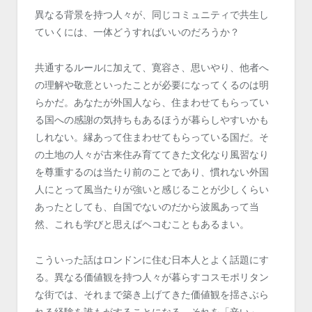
異なる背景を持つ人々が、同じコミュニティで共生し
ていくには、一体どうすればいいのだろうか？
共通するルールに加えて、寛容さ、思いやり、他者へ
の理解や敬意といったことが必要になってくるのは明
らかだ。あなたが外国人なら、住まわせてもらってい
る国への感謝の気持ちもあるほうが暮らしやすいかも
しれない。縁あって住まわせてもらっている国だ。そ
の土地の人々が古来住み育ててきた文化なり風習なり
を尊重するのは当たり前のことであり、慣れない外国
人にとって風当たりが強いと感じることが少しくらい
あったとしても、自国でないのだから波風あって当
然、これも学びと思えばヘコむこともあるまい。
こういった話はロンドンに住む日本人とよく話題にす
る。異なる価値観を持つ人々が暮らすコスモポリタン
な街では、それまで築き上げてきた価値観を揺さぶら
れる経験を誰もがすることになる。それを「辛い」