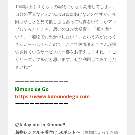
10年以上ぶりくらいの着物にかなり高揚してしまい、
自分の写真などふだんはSNSにあげないのですが、今
回は珍しさと見て欲しさもあって写真をいくつかアッ
プしてみたところ、思いのほか大反響！ 「私も着た
い！」「着物でお出かけしたい！」という方がたっく
さんいらっしゃったので、ここで佐藤まみこさんが提
供されているサービスの一部をお伝えしますね。すご
くリーズナブルだと思います。ぜひ利用してみてくだ
さいね^^
ーーーーーーーーー
ーー
Kimono de Go
https://www.kimonodego.com
ーーーーーーーーー
ー
ー
◎A day out in Kimono!!
着物レンタル＋着付け 50ポンド〜
（着物によってお値