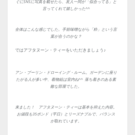
ぐにSNSに写真を載せたら、友人一同が「似合ってる」と
言ってくれて嬉しかった^^
全体はこんな感じでした。手前味噌ながら「粋」という言
葉が合うのかな？
ではアフタヌーン・ティーをいただきましょう♪
アン・ブーリン・ドローイング・ルーム。ガーデンに座り
たがる人が多い中、着物組は室内ね^^ 落ち着きのある素
敵な部屋でした。
来ました！ アフタヌーン・ティーは基本を抑えた内容。
お値段も35ポンド（平日）とリーズナブルで、バランス
が取れています。