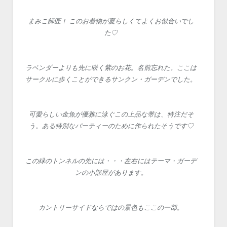
まみこ師匠！ このお着物が夏らしくてよくお似合いでし
た♡
ラベンダーよりも先に咲く紫のお花。名前忘れた。ここは
サークルに歩くことができるサンクン・ガーデンでした。
可愛らしい金魚が優雅に泳ぐこの上品な帯は、特注だそ
う。ある特別なパーティーのために作られたそうです♡
この緑のトンネルの先には・・・左右にはテーマ・ガーデ
ンの小部屋があります。
カントリーサイドならではの景色もここの一部。