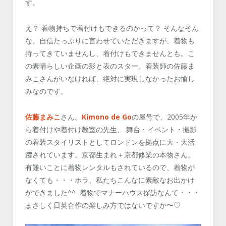
す。
え？ 着物持ちで着付けもできるのかって？ そんなそん
な。自信たっぷりに言わせていただきますが、着物も
持ってきていませんし、着付けもできませんとも。こ
の素晴らしい企画の影と表のスター、着装師の佐藤ま
みこさんがいなければ、絶対に実現しなかったお愉し
みなのです。
佐藤まみこ
さん。
Kimono de Go
の屋号で、2005年か
ら着付けや着付け教室の先生、 舞台・イベント・撮影
の着装スタイリストとしてロンドンを拠点に大・大活
躍されています。京都生まれ＋京都修業の本物さん。
有難いことに着物レンタルもされているので、着物が
なくても・・・ホラ、私たちこんなに素敵なお出かけ
ができました^^ 着物でマナーハウス探訪なんて・・・
まさしく日英合作の楽しみ方ではないですか〜♡