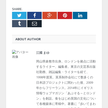
SHARE.
Twitter
Facebook
Google+
Pinterest
LinkedIn
Tumblr
Email
ABOUT AUTHOR
江國 まゆ
岡山県倉敷市出身。ロンドンを拠点に活動
するライター、編集者。東京の文芸系出版
社勤務、雑誌編集・ライターを経て、
1998年渡英。英系制作会社にて数多くの
日本語プロジェクトに関わった後、2009
年からフリーランス。2014年にイギリス
情報ウェブマガジン「あぶそる～とロンド
ン」を創設。食をはじめ英国の文化につい
て各種媒体に寄稿中。著書に『歩いてまわ