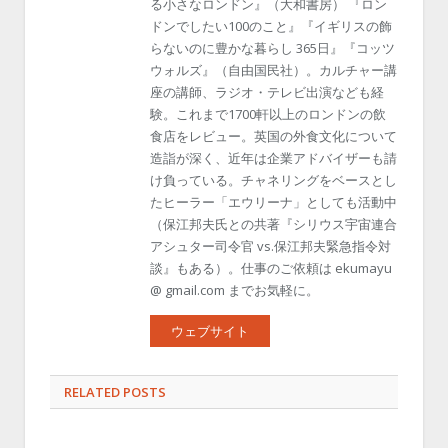
る小さなロンドン』（大和書房） 『ロン
ドンでしたい100のこと』『イギリスの飾
らないのに豊かな暮らし 365日』『コッツ
ウォルズ』（自由国民社）。カルチャー講
座の講師、ラジオ・テレビ出演なども経
験。これまで1700軒以上のロンドンの飲
食店をレビュー。英国の外食文化について
造詣が深く、近年は企業アドバイザーも請
け負っている。チャネリングをベースとし
たヒーラー「エウリーナ」としても活動中
（保江邦夫氏との共著『シリウス宇宙連合
アシュター司令官 vs.保江邦夫緊急指令対
談』もある）。仕事のご依頼は ekumayu
@ gmail.com までお気軽に。
ウェブサイト
RELATED POSTS