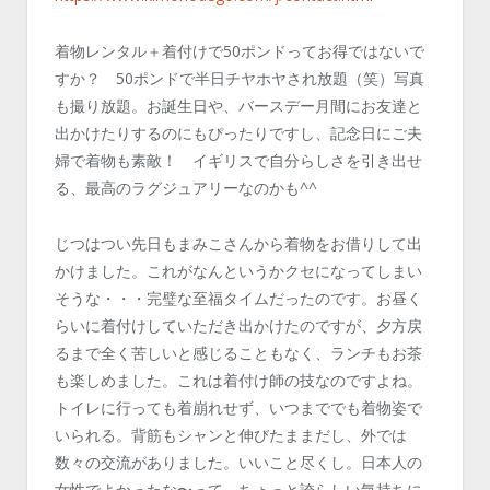
着物レンタル＋着付けで50ポンドってお得ではないで
すか？ 50ポンドで半日チヤホヤされ放題（笑）写真
も撮り放題。お誕生日や、バースデー月間にお友達と
出かけたりするのにもぴったりですし、記念日にご夫
婦で着物も素敵！ イギリスで自分らしさを引き出せ
る、最高のラグジュアリーなのかも^^
じつはつい先日もまみこさんから着物をお借りして出
かけました。これがなんというかクセになってしまい
そうな・・・完璧な至福タイムだったのです。お昼く
らいに着付けしていただき出かけたのですが、夕方戻
るまで全く苦しいと感じることもなく、ランチもお茶
も楽しめました。これは着付け師の技なのですよね。
トイレに行っても着崩れせず、いつまででも着物姿で
いられる。背筋もシャンと伸びたままだし、外では
数々の交流がありました。いいこと尽くし。日本人の
女性でよかったな〜って。ちょっと誇らしい気持ちに