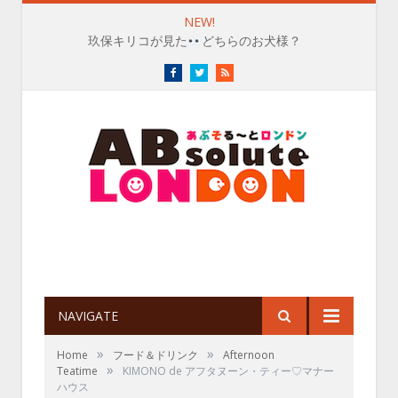
NEW!
祝！『くまのプーさん』生誕100周年♡プー・カントリーへ行
Facebook
Twitter
RSS
NAVIGATE
»
»
Home
フード＆ドリンク
Afternoon
»
Teatime
KIMONO de アフタヌーン・ティー♡マナー
ハウス