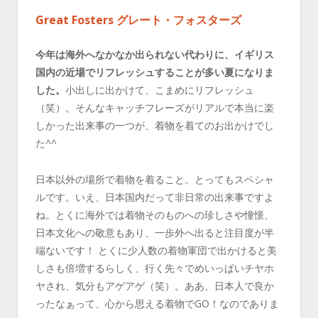
Great Fosters グレート・フォスターズ
今年は海外へなかなか出られない代わりに、イギリス
国内の近場でリフレッシュすることが多い夏になりま
した。
小出しに出かけて、こまめにリフレッシュ
（笑）。そんなキャッチフレーズがリアルで本当に楽
しかった出来事の一つが、着物を着てのお出かけでし
た^^
日本以外の場所で着物を着ること。とってもスペシャ
ルです。いえ、日本国内だって非日常の出来事ですよ
ね。とくに海外では着物そのものへの珍しさや憧憬、
日本文化への敬意もあり、一歩外へ出ると注目度が半
端ないです！ とくに少人数の着物軍団で出かけると美
しさも倍増するらしく、行く先々でめいっぱいチヤホ
ヤされ、気分もアゲアゲ（笑）。ああ、日本人で良か
ったなぁって、心から思える着物でGO！なのでありま