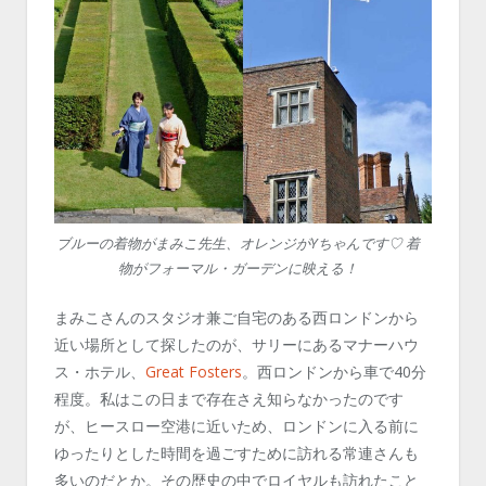
ブルーの着物がまみこ先生、オレンジがYちゃんです♡ 着
物がフォーマル・ガーデンに映える！
まみこさんのスタジオ兼ご自宅のある西ロンドンから
近い場所として探したのが、サリーにあるマナーハウ
ス・ホテル、
Great Fosters
。西ロンドンから車で40分
程度。私はこの日まで存在さえ知らなかったのです
が、ヒースロー空港に近いため、ロンドンに入る前に
ゆったりとした時間を過ごすために訪れる常連さんも
多いのだとか。その歴史の中でロイヤルも訪れたこと