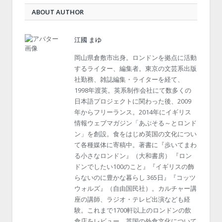
ABOUT AUTHOR
江國 まゆ
岡山県倉敷市出身。ロンドンを拠点に活動
するライター、編集者。東京の文芸系出版
社勤務、雑誌編集・ライターを経て、
1998年渡英。英系制作会社にて数多くの
日本語プロジェクトに関わった後、2009
年からフリーランス。2014年にイギリス
情報ウェブマガジン「あぶそる～とロンド
ン」を創設。食をはじめ英国の文化につい
て各種媒体に寄稿中。著書に『歩いてまわ
る小さなロンドン』（大和書房） 『ロン
ドンでしたい100のこと』『イギリスの飾
らないのに豊かな暮らし 365日』『コッツ
ウォルズ』（自由国民社）。カルチャー講
座の講師、ラジオ・テレビ出演なども経
験。これまで1700軒以上のロンドンの飲
食店をレビュー。英国の外食文化について