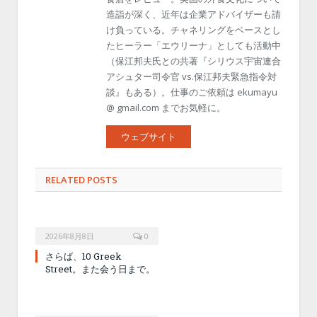
造詣が深く、近年は企業アドバイザーも請
け負っている。チャネリングをベースとし
たヒーラー「エウリーナ」としても活動中
（保江邦夫氏との共著『シリウス宇宙連合
アシュター司令官 vs.保江邦夫緊急指令対
談』もある）。仕事のご依頼は ekumayu
@ gmail.com までお気軽に。
ウェブサイト
RELATED POSTS
2026年8月8日
0
さらば、10 Greek
Street。また会う日まで。