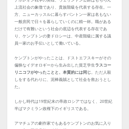
上流社会の象徴であり、貴族階級を代表する存在。一
方、ニューカッスルに暮らすバントン一家は名もない
一般庶民で日々を暮らしていくのに精一杯。職がある
だけで有難いという社会の底辺を代表する存在であ
り、ケンプトンの妻ドロシーは、中産階級に属する議
員一家のお手伝いとして働いている。
ケンプトンがやったことは、ドストエフスキーがその
偏狭なイデオロギーから生み出した貧乏学生
ラスコー
リニコフがやったことと、本質的には同じ
。ただ人殺
しをする代わりに、泥棒義賊として社会を救おうとし
た。
しかし時代は19世紀末の帝政ロシアではなく、20世紀
半ばマクミラン政権下のイギリスである。
アマチュアの劇作家でもあるケンプトンのお気に入り