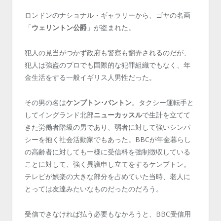
ロンドンのナショナル・ギャラリーから、ゴヤの名画
「
ウェリントン公爵
」が盗まれた。
犯人の見当がつかず政府も警察も翻弄されるのだが、
犯人は強盗のプロでも国際的な犯罪組織でもなく、年
金生活をする一般イギリス人男性だった。
その男の名は
ケンプトン･バントン
。タクシー運転手と
してイングランド北部
ニューカッスル
で生計を立てて
きた労働者階級の男であり、弱者に対して強いシンパ
シーを抱く社会活動家でもあった。BBCが年金暮らし
の高齢者に対しても一様に受信料を強制徴収している
ことに対して、強く異議申し立てをするケンプトン。
テレビが娯楽の大きな部分を占めていた当時、老人に
とっては友達みたいなものだったのだろう。
受信できなければ払う必要もなかろうと、BBC受信用