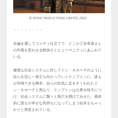
© PATHE PRODUCTIONS LIMITED 2020
・・・・・・・・
全編を通してコメディ仕立てで、どこか三谷幸喜さん
の作風を思わせる軽快さとヒューマニティにあふれて
いる。
傲慢な社会システムに対してドン・キホーテのように
自らを信じ一身立ち向かっていくケンプトンに、誰も
が共鳴できる脚本。自らの狂気に足をすくわれたド
ン・キホーテと異なり、ケンプトンは公衆を味方につ
け、社会システムに飄々と風穴を開けてみせた。最終
的に誰もが幸せな気持ちになってしまう結末もちゃっ
かりと用意されている。