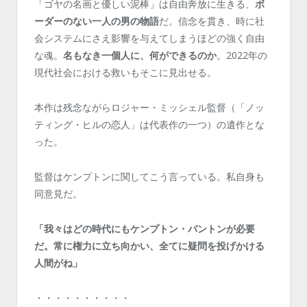
「ゴヤの名画と優しい泥棒」は自由奔放に生きる、
ボ
ーダーのない一人の男の物語
だ。信念を貫き、時に社
会システムにさえ影響を与えてしまうほどの強く自由
な魂。
名もなき一個人に、何ができるのか
。2022年の
現代社会における救いもそこに見出せる。
本作は残念ながらロジャー・ミッシェル監督（「ノッ
ティング・ヒルの恋人」は代表作の一つ）の遺作とな
った。
監督はケンプトンに関してこう言っている。私自身も
同意見だ。
「我々はどの時代にもケンプトン・バントンが必要
だ。常に権力に立ち向かい、全てに疑問を投げかける
人間がね」
・・・・・・・・・・