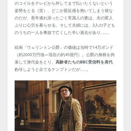
のコイルをテレビから外してまで払いたくないという
姿勢をとる（笑）、どこか親近感を抱いてしまう彼な
のだが、長年連れ添ったごく常識人の妻は、夫の変人
ぶりに心労を募らせる。そして夫婦には、3人の子ども
のうちの一人を事故で亡くした辛い過去があり……。
絵画「ウェリントン公爵」の価値は当時で14万ポンド
（約2000万円強＝現在の約45億円）。公爵の身柄を拘
束して身代金をとり、
高齢者たちのBBC受信料を肩代
わり
しようと企てるケンプトンだが……。