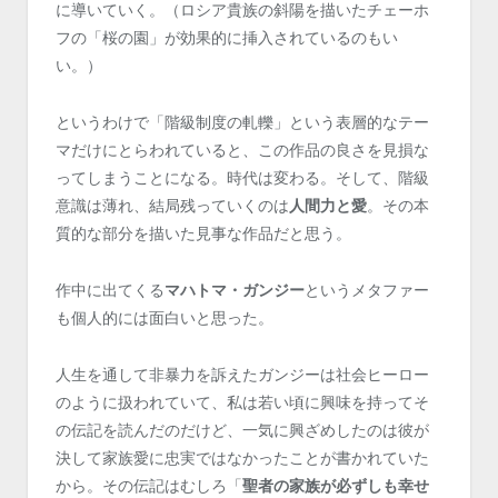
に導いていく。（ロシア貴族の斜陽を描いたチェーホ
フの「桜の園」が効果的に挿入されているのもい
い。）
というわけで「階級制度の軋轢」という表層的なテー
マだけにとらわれていると、この作品の良さを見損な
ってしまうことになる。時代は変わる。そして、階級
意識は薄れ、結局残っていくのは
人間力と愛
。その本
質的な部分を描いた見事な作品だと思う。
作中に出てくる
マハトマ・ガンジー
というメタファー
も個人的には面白いと思った。
人生を通して非暴力を訴えたガンジーは社会ヒーロー
のように扱われていて、私は若い頃に興味を持ってそ
の伝記を読んだのだけど、一気に興ざめしたのは彼が
決して家族愛に忠実ではなかったことが書かれていた
から。その伝記はむしろ「
聖者の家族が必ずしも幸せ