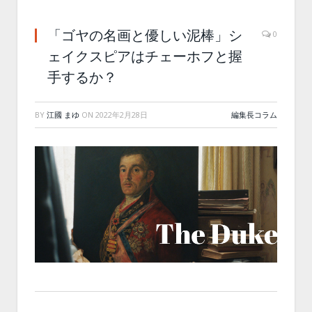
「ゴヤの名画と優しい泥棒」シ
0
ェイクスピアはチェーホフと握
手するか？
BY
江國 まゆ
ON
2022年2月28日
編集長コラム