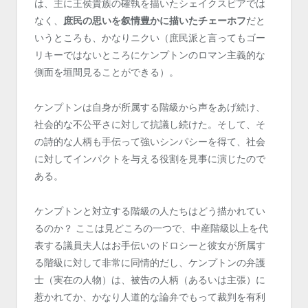
は、主に王侯貴族の確執を描いたシェイクスピアでは
なく、
庶民の思いを叙情豊かに描いたチェーホフ
だと
いうところも、かなりニクい（庶民派と言ってもゴー
リキーではないところにケンプトンのロマン主義的な
側面を垣間見ることができる）。
ケンプトンは自身が所属する階級から声をあげ続け、
社会的な不公平さに対して抗議し続けた。そして、そ
の詩的な人柄も手伝って強いシンパシーを得て、社会
に対してインパクトを与える役割を見事に演じたので
ある。
ケンプトンと対立する階級の人たちはどう描かれてい
るのか？ ここは見どころの一つで、中産階級以上を代
表する議員夫人はお手伝いのドロシーと彼女が所属す
る階級に対して非常に同情的だし、ケンプトンの弁護
士（実在の人物）は、被告の人柄（あるいは主張）に
惹かれてか、かなり人道的な論弁でもって裁判を有利