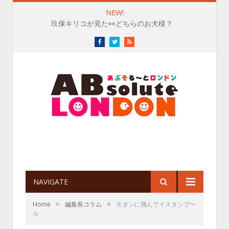
NEW!
玖保キリコが見た👀どちらのお犬様？
Facebook
Twitter
RSS
NAVIGATE
»
»
Home
編集長コラム
モダンに飛んでイスタンブ〜
ル