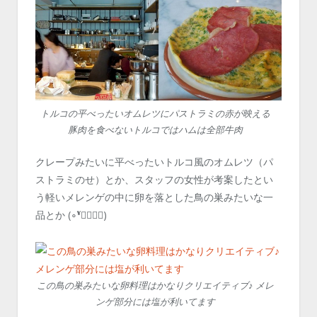
トルコの平べったいオムレツにパストラミの赤が映える
豚肉を食べないトルコではハムは全部牛肉
クレープみたいに平べったいトルコ風のオムレツ（パ
ストラミのせ）とか、スタッフの女性が考案したとい
う軽いメレンゲの中に卵を落とした鳥の巣みたいな一
品とか (∘❛ั⌔❛ั∘)
この鳥の巣みたいな卵料理はかなりクリエイティブ♪ メレ
ンゲ部分には塩が利いてます