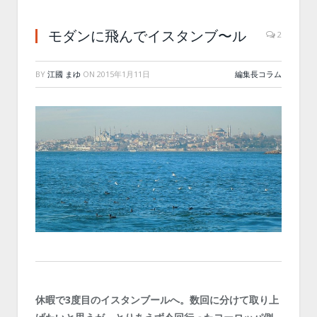
モダンに飛んでイスタンブ〜ル
2
BY
江國 まゆ
ON
2015年1月11日
編集長コラム
休暇で3度目のイスタンブールへ。数回に分けて取り上