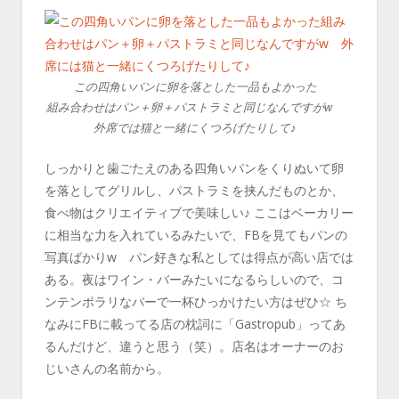
この四角いパンに卵を落とした一品もよかった
組み合わせはパン＋卵＋パストラミと同じなんですがw
外席では猫と一緒にくつろげたりして♪
しっかりと歯ごたえのある四角いパンをくりぬいて卵
を落としてグリルし、パストラミを挟んだものとか、
食べ物はクリエイティブで美味しい♪ ここはベーカリー
に相当な力を入れているみたいで、FBを見てもパンの
写真ばかりw パン好きな私としては得点が高い店では
ある。夜はワイン・バーみたいになるらしいので、コ
ンテンポラリなバーで一杯ひっかけたい方はぜひ☆ ち
なみにFBに載ってる店の枕詞に「Gastropub」ってあ
るんだけど、違うと思う（笑）。店名はオーナーのお
じいさんの名前から。