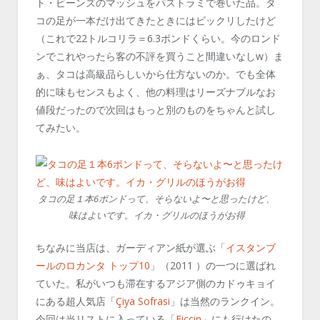
ト・ビーンズのマッシュをパストラミで巻いた品。タ
コの足が一本だけ出てきたときにはビックリしたけど
（これで22トルコリラ＝6.3ポンドくらい。今のロンド
ンでこれやったら客の不評を買うこと間違いなしw）ま
ぁ、タコは高級品らしいから仕方ないのか。でも全体
的に味もセンスもよく、他の料理はリーズナブルなお
値段だったので次回はもっと別のものをちゃんと試し
てみたい。
タコの足１本6ポンドって、そらないよ〜と思ったけど、
味はよいです。イカ・グリルのほうがお得
ちなみに当店は、ガーディアン紙が選ぶ「
イスタンブ
ールのロカンタ トップ10
」（2011 ）の一つに選ばれ
ていた。私がいつも滞在するアジア側のカドゥキョイ
にある超人気店「
Çiya Sofrasi
」は当然のランクイン。
今回は当リストに入っている「
Ficcin
」にも行けたの