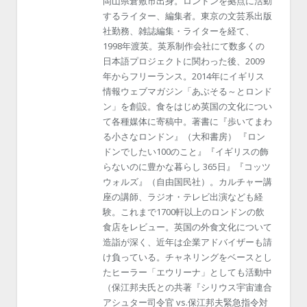
岡山県倉敷市出身。ロンドンを拠点に活動
するライター、編集者。東京の文芸系出版
社勤務、雑誌編集・ライターを経て、
1998年渡英。英系制作会社にて数多くの
日本語プロジェクトに関わった後、2009
年からフリーランス。2014年にイギリス
情報ウェブマガジン「あぶそる～とロンド
ン」を創設。食をはじめ英国の文化につい
て各種媒体に寄稿中。著書に『歩いてまわ
る小さなロンドン』（大和書房） 『ロン
ドンでしたい100のこと』『イギリスの飾
らないのに豊かな暮らし 365日』『コッツ
ウォルズ』（自由国民社）。カルチャー講
座の講師、ラジオ・テレビ出演なども経
験。これまで1700軒以上のロンドンの飲
食店をレビュー。英国の外食文化について
造詣が深く、近年は企業アドバイザーも請
け負っている。チャネリングをベースとし
たヒーラー「エウリーナ」としても活動中
（保江邦夫氏との共著『シリウス宇宙連合
アシュター司令官 vs.保江邦夫緊急指令対