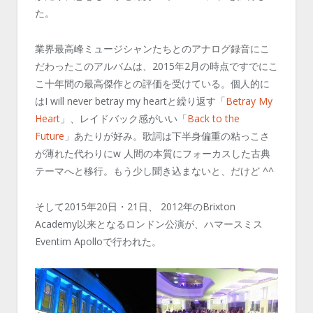
た。
業界最高峰ミュージシャンたちとのアナログ録音にこ
だわったこのアルバムは、2015年2月の時点ですでにこ
こ十年間の最高傑作との評価を受けている。個人的に
はI will never betray my heartと繰り返す「
Betray My
Heart
」、レイドバック感がいい「
Back to the
Future
」あたりが好み。歌詞は下半身偏重の粘っこさ
が薄れた代わりにw 人間の本質にフォーカスした古典
テーマへと移行。もう少し聞き込まないと、だけど ^^
そして2015年20日・21日、 2012年のBrixton
Academy以来となるロンドン公演が、ハマースミス
Eventim Apolloで行われた。