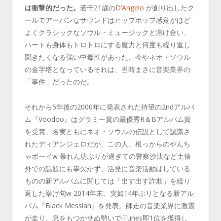
は衝撃的だった。
若干21歳の
D’Angelo
が創り出したク
ールでアーバンなサウンドはヒップホップ感覚がほど
よくクラシックなソウル・ミュージックと溶け合い、
ハートも身体もトロトロにする魔力と何度も繰り返し
聞きたくなる強い中毒性があった。今やネオ・ソウル
の金字塔となっているそれは、当時まさに音楽業界の
「事件」だったのだ。
それから5年後の2000年に発表された待望の2ndアルバ
ム『Voodoo』はグラミー賞の最優秀R＆Bアルバム賞
を受賞、名実ともにネオ・ソウルの伝説として認識さ
れたディアンジェロだが、この人、根っからのやんち
ゃボーイw 暴れん坊ぶりが過ぎての警察沙汰など土俵
外での話題にも事欠かず、活発に音楽活動はしている
ものの新アルバムに関しては「出す出す詐欺」を繰り
返した挙げ句w 2014年末、突如14年ぶりとなる新アル
バム『Black Messiah』を発表。師走の音楽業界に激震
が走り、息をもつかせぬ勢いでiTunes即1位を獲得し