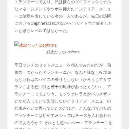
トランの一つであり、私は彼らのプロフェッショナル
なマネージメントやツボを抑えたインテリア、メニュ
ーに敬意を表している者の一人であるが、先日の訪問
におけるDaphne’sは残念ながら当サイトでご紹介した
いと思うレベルではなかった。
残念だったDaphne’s
平日ランチのセットメニューを頼んでみたのだが、前
菜の一つだったアランチーニが、なんと味なしw 塩気
もなければスパイスの香りもしない（かろうじてサフ
ランによる色づけと若干の風味があったくらい）。ア
ランチーニってふつう、モッツァレラとかパルメザン
とかが入っていて失敗しないイタリアン・メニューの
代表みたいに思っていたのだけど、こんなパサパサの
アランチーニは初めてw シェフはチーズを入れ忘れた
のであろうか？ それとも超ヘルシー・アランチーニを