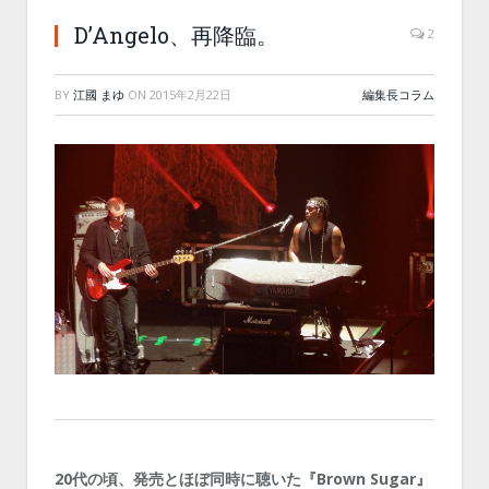
D’Angelo、再降臨。
2
BY
江國 まゆ
ON
2015年2月22日
編集長コラム
20代の頃、発売とほぼ同時に聴いた『Brown Sugar』