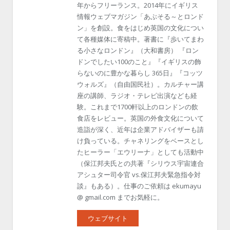
年からフリーランス。2014年にイギリス
情報ウェブマガジン「あぶそる～とロンド
ン」を創設。食をはじめ英国の文化につい
て各種媒体に寄稿中。著書に『歩いてまわ
る小さなロンドン』（大和書房） 『ロン
ドンでしたい100のこと』『イギリスの飾
らないのに豊かな暮らし 365日』『コッツ
ウォルズ』（自由国民社）。カルチャー講
座の講師、ラジオ・テレビ出演なども経
験。これまで1700軒以上のロンドンの飲
食店をレビュー。英国の外食文化について
造詣が深く、近年は企業アドバイザーも請
け負っている。チャネリングをベースとし
たヒーラー「エウリーナ」としても活動中
（保江邦夫氏との共著『シリウス宇宙連合
アシュター司令官 vs.保江邦夫緊急指令対
談』もある）。仕事のご依頼は ekumayu
@ gmail.com までお気軽に。
ウェブサイト