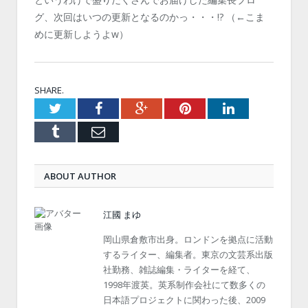
グ、次回はいつの更新となるのかっ・・・!? （←こま
めに更新しようよw）
SHARE.
Twitter
Facebook
Google+
Pinterest
LinkedIn
Tumblr
Email
ABOUT AUTHOR
江國 まゆ
岡山県倉敷市出身。ロンドンを拠点に活動
するライター、編集者。東京の文芸系出版
社勤務、雑誌編集・ライターを経て、
1998年渡英。英系制作会社にて数多くの
日本語プロジェクトに関わった後、2009