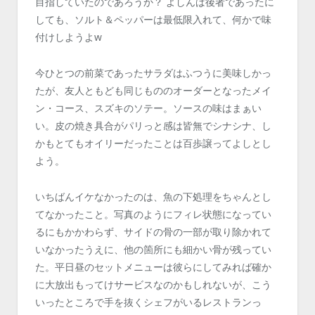
目指していたのであろうか？ よしんば後者であったに
しても、ソルト＆ペッパーは最低限入れて、何かで味
付けしようよw
今ひとつの前菜であったサラダはふつうに美味しかっ
たが、友人ともども同じもののオーダーとなったメイ
ン・コース、スズキのソテー。ソースの味はまぁい
い。皮の焼き具合がパリっと感は皆無でシナシナ、し
かもとてもオイリーだったことは百歩譲ってよしとし
よう。
いちばんイケなかったのは、魚の下処理をちゃんとし
てなかったこと。写真のようにフィレ状態になってい
るにもかかわらず、サイドの骨の一部が取り除かれて
いなかったうえに、他の箇所にも細かい骨が残ってい
た。平日昼のセットメニューは彼らにしてみれば確か
に大放出もってけサービスなのかもしれないが、こう
いったところで手を抜くシェフがいるレストランっ