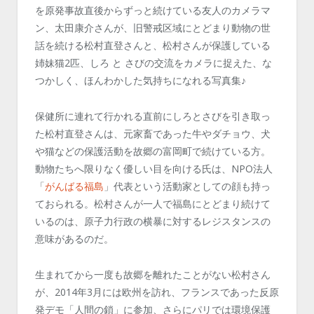
を原発事故直後からずっと続けている友人のカメラマ
ン、太田康介さんが、旧警戒区域にとどまり動物の世
話を続ける松村直登さんと、松村さんが保護している
姉妹猫2匹、しろ と さびの交流をカメラに捉えた、な
つかしく、ほんわかした気持ちになれる写真集♪
保健所に連れて行かれる直前にしろとさびを引き取っ
た松村直登さんは、元家畜であった牛やダチョウ、犬
や猫などの保護活動を故郷の富岡町で続けている方。
動物たちへ限りなく優しい目を向ける氏は、NPO法人
「
がんばる福島
」代表という活動家としての顔も持っ
ておられる。松村さんが一人で福島にとどまり続けて
いるのは、原子力行政の横暴に対するレジスタンスの
意味があるのだ。
生まれてから一度も故郷を離れたことがない松村さん
が、2014年3月には欧州を訪れ、フランスであった反原
発デモ「人間の鎖」に参加、さらにパリでは環境保護