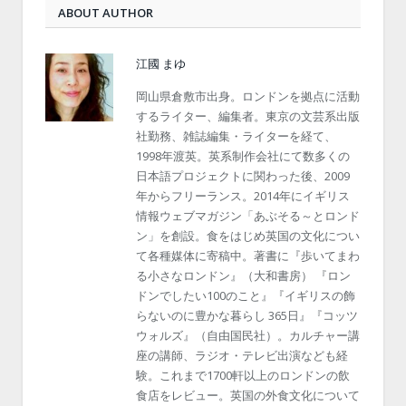
ABOUT AUTHOR
江國 まゆ
岡山県倉敷市出身。ロンドンを拠点に活動
するライター、編集者。東京の文芸系出版
社勤務、雑誌編集・ライターを経て、
1998年渡英。英系制作会社にて数多くの
日本語プロジェクトに関わった後、2009
年からフリーランス。2014年にイギリス
情報ウェブマガジン「あぶそる～とロンド
ン」を創設。食をはじめ英国の文化につい
て各種媒体に寄稿中。著書に『歩いてまわ
る小さなロンドン』（大和書房） 『ロン
ドンでしたい100のこと』『イギリスの飾
らないのに豊かな暮らし 365日』『コッツ
ウォルズ』（自由国民社）。カルチャー講
座の講師、ラジオ・テレビ出演なども経
験。これまで1700軒以上のロンドンの飲
食店をレビュー。英国の外食文化について