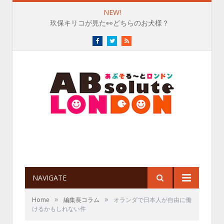
NEW!
玖保キリコが見た👀どちらのお犬様？
Facebook
Twitter
RSS
NAVIGATE
»
»
Home
編集長コラム
オランダで日本人が自由に働
けるかもしれない件