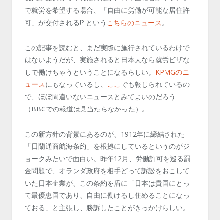
で就労を希望する場合、「自由に労働が可能な居住許
可」が交付される!? という
こちらのニュース
。
この記事を読むと、まだ実際に施行されているわけで
はないようだが、実施されると日本人なら就労ビザな
しで働けちゃうということになるらしい。
KPMGのニ
ュース
にもなっているし、
ここ
でも報じられているの
で、ほぼ間違いないニュースとみてよいのだろう
（BBCでの報道は見当たらなかった）。
この新方針の背景にあるのが、1912年に締結された
「日蘭通商航海条約」を根拠にしているというのがジ
ョークみたいで面白い。昨年12月、労働許可を巡る罰
金問題で、オランダ政府を相手どって訴訟をおこして
いた日本企業が、この条約を盾に「日本は貴国にとっ
て最優恵国であり、自由に働けるし住めることになっ
ておる」と主張し、勝訴したことがきっかけらしい。