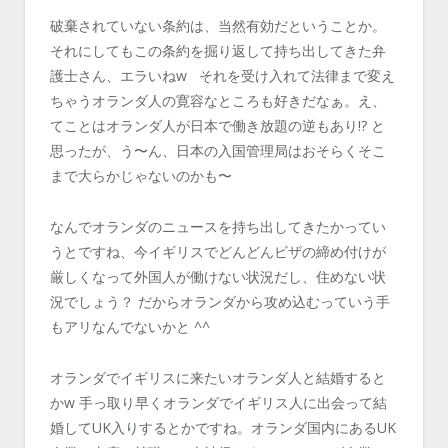
破棄されていない条約は、当然有効だということか。
それにしてもこの条約を掘り返して持ち出してきた弁
護士さん、エラいねw それを受け入れて法律まで変え
ちゃうオランダ人の寛容なところも好きだなぁ。え、
てことはオランダ人が日本で働き放題の逆もあり!? と
思ったが、う〜ん、日本の入国管理局はおそらくそこ
まで大らかじゃないのかも〜
なんでオランダのニュースを持ち出してきたかってい
うとですね、今イギリスでどんどんビザの締め付けが
厳しくなって外国人が働けない状況だし、住めない状
況でしょう？ だからオランダから攻め込むっていう手
もアリなんでないかと ^^
オランダでイギリスに来たいオランダ人と結婚すると
かw 手っ取り早くオランダでイギリス人に出会って結
婚してUK入りするとかですね。オランダ国内にあるUK