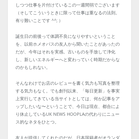
しつつ仕事を片付けているこの一週間弱でございます
（そしてこういうときに限って仕事は重なるの法則。
有り難いことです ^^; ）
誕生日の前後って体調不良になりやすいということ
を、以前ホメオパスの友人から聞いたことがあったの
だが、今年はそれを実感。古いものを手放して浄化
し、新しいエネルギーへと変わっていく時期だからな
のかもしれない。
そんなわけでお店のレビューを書く気力も写真を整理
する気力もなく。でも創刊以来、「毎日更新」を事実
上実行してきている当サイトとしては、何か記事をア
ップしたいな〜ということで、今日は現在、都合によ
り休止しているUK NEWS HOOPLAの代わりにニュー
ス的なネタをひとつ。
友人が提供してくれたのだが、日本国籍者がオランダ