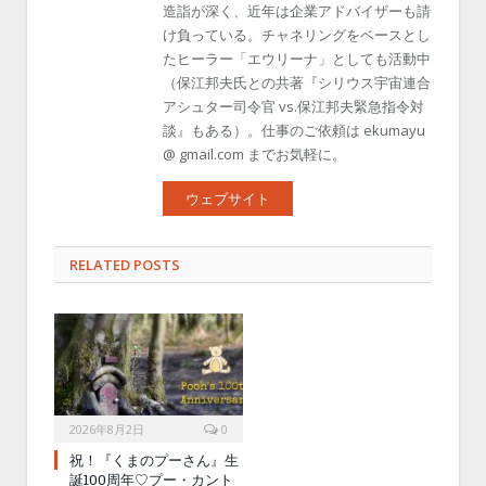
造詣が深く、近年は企業アドバイザーも請
け負っている。チャネリングをベースとし
たヒーラー「エウリーナ」としても活動中
（保江邦夫氏との共著『シリウス宇宙連合
アシュター司令官 vs.保江邦夫緊急指令対
談』もある）。仕事のご依頼は ekumayu
@ gmail.com までお気軽に。
ウェブサイト
RELATED POSTS
2026年8月2日
0
祝！『くまのプーさん』生
誕100周年♡プー・カント