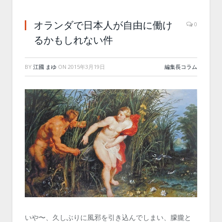
オランダで日本人が自由に働け
0
るかもしれない件
BY
江國 まゆ
ON
2015年3月19日
編集長コラム
いや〜、久しぶりに風邪を引き込んでしまい、朦朧と