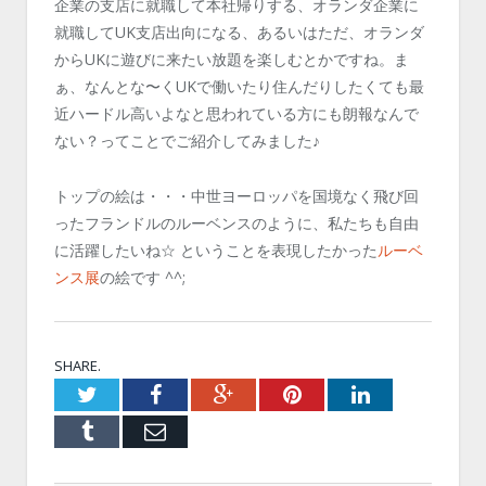
企業の支店に就職して本社帰りする、オランダ企業に
就職してUK支店出向になる、あるいはただ、オランダ
からUKに遊びに来たい放題を楽しむとかですね。ま
ぁ、なんとな〜くUKで働いたり住んだりしたくても最
近ハードル高いよなと思われている方にも朗報なんで
ない？ってことでご紹介してみました♪
トップの絵は・・・中世ヨーロッパを国境なく飛び回
ったフランドルのルーベンスのように、私たちも自由
に活躍したいね☆ ということを表現したかった
ルーベ
ンス展
の絵です ^^;
SHARE.
Twitter
Facebook
Google+
Pinterest
LinkedIn
Tumblr
Email