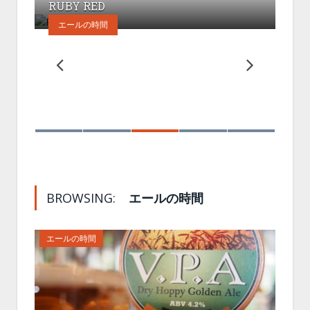
RUBY RED
TELSTAR
BEACHCOMBER
エールの時間
V.P.A DRY HOPPY GOLDEN ALE
NORFOLK HAWKER
BROWSING:
エールの時間
エールの時間