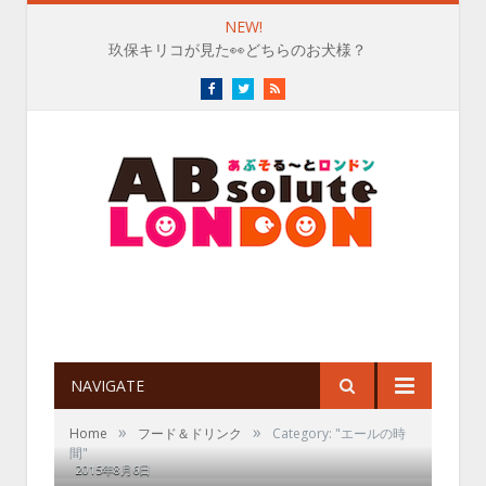
NEW!
玖保キリコが見た👀どちらのお犬様？
Facebook
Twitter
RSS
NAVIGATE
»
»
Home
フード＆ドリンク
Category: "エールの時
間"
2015年8月6日