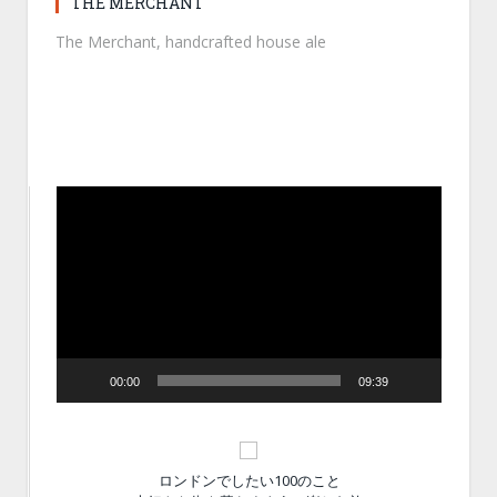
THE MERCHANT
The Merchant, handcrafted house ale
動
画
プ
レ
ー
ヤ
ー
00:00
09:39
ロンドンでしたい100のこと