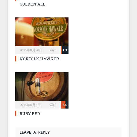
GOLDEN ALE
2015年8月20日
0
1.3
NORFOLK HAWKER
2015年8月6日
0
6.0
RUBY RED
LEAVE A REPLY