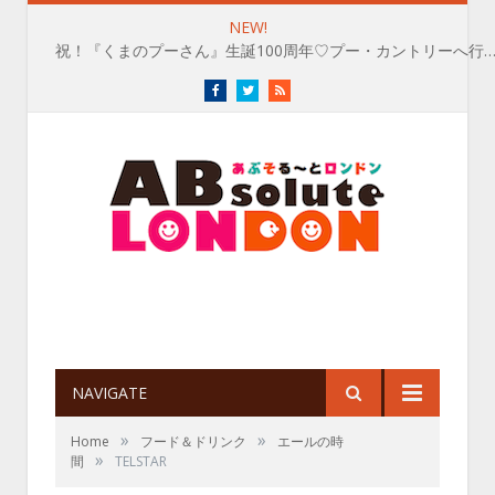
NEW!
祝！『くまのプーさん』生誕100周年♡プー・カントリーへ行
Facebook
Twitter
RSS
NAVIGATE
»
»
Home
フード＆ドリンク
エールの時
»
間
TELSTAR