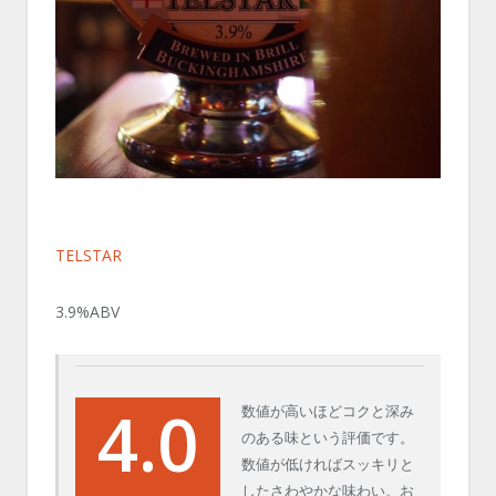
TELSTAR
3.9%ABV
4.0
数値が高いほどコクと深み
のある味という評価です。
数値が低ければスッキリと
したさわやかな味わい。お