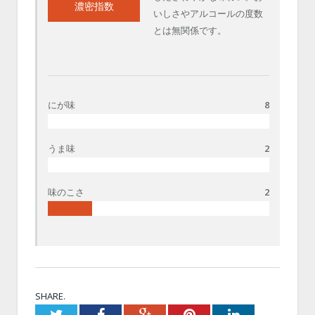
濃密指数
いしさやアルコールの度数
とは無関係です。
にが味
8
うま味
2
味のこさ
2
SHARE.
Twitter
Facebook
Google+
Pinterest
LinkedIn