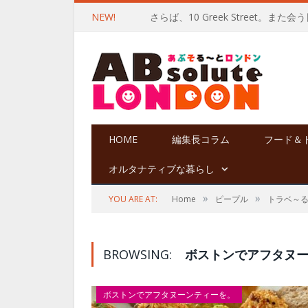
NEW!
さらば、10 Greek Street。また
HOME
編集長コラム
フード＆
オルタナティブな暮らし
»
»
YOU ARE AT:
Home
ピープル
トラベ～
BROWSING:
ボストンでアフタヌ
ボストンでアフタヌーンティーを。