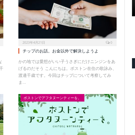
2023年4月21日
0
チップのお話。お金以外で解決しようよ
な
かの地では愛想がいい子うさぎにだけニンジンをあ
千
げるのだそう こんにちは。ボストン在住の歌詠み、
渡邊千歳です。今回はチップについて考察してみ
ま…
ボストンでアフタヌーンティーを。