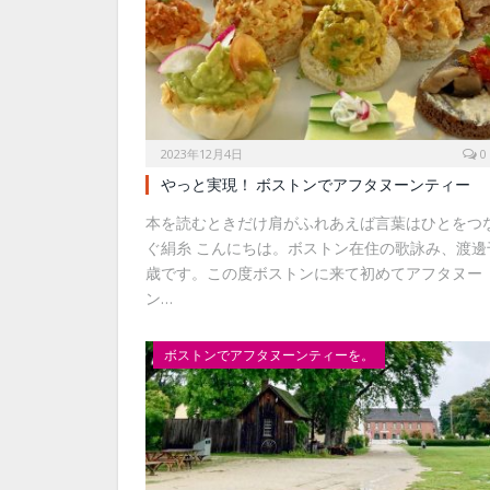
2023年12月4日
0
やっと実現！ ボストンでアフタヌーンティー
本を読むときだけ肩がふれあえば言葉はひとをつ
ぐ絹糸 こんにちは。ボストン在住の歌詠み、渡邊
歳です。この度ボストンに来て初めてアフタヌー
ン…
ボストンでアフタヌーンティーを。