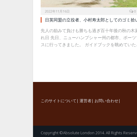
2022年11月16日
0
日英同盟の立役者、小村寿太郎としてのゴミ拾
先人の励みて負けも勝ちも過ぎ百十年後の秋の木
れ日 先日、ニューハンプシャー州の都市、ポーツ
スに行ってきました。 ガイドブックを眺めていた
このサイトについて
|
運営者
|
お問い合わせ
|
Copyright ©Absolute London 2014. All Rights Reserv