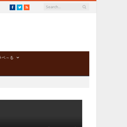
Facebook
Twitter
RSS
ラベ～る