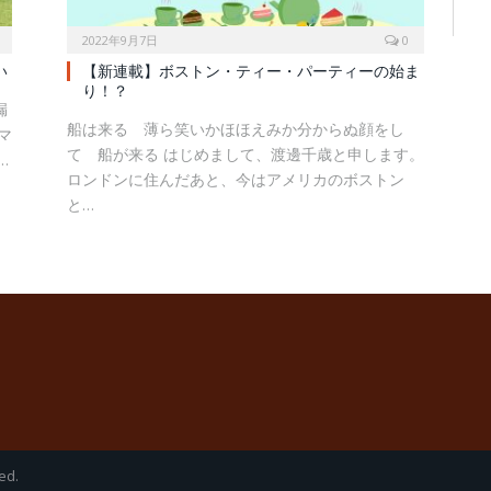
2022年9月7日
0
い
【新連載】ボストン・ティー・パーティーの始ま
り！？
漏
船は来る 薄ら笑いかほほえみか分からぬ顔をし
マ
て 船が来る はじめまして、渡邊千歳と申します。
…
ロンドンに住んだあと、今はアメリカのボストン
と…
ed.