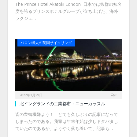
The Prince Hotel Akatoki London 日本では抜群の知名
度を誇るプリンスホテルグループが立ち上げた、海外
ラクジュ…
バロン颯太の英国サイクリング
2022年1月29日
0
北イングランドの工業都市：ニューカッスル
皆の衆御機嫌よう！ とても久しぶりの記事になって
しまったのである。我輩は年末年始は少しドタバタし
ていたのであるが、ようやく落ち着いて、記事も…