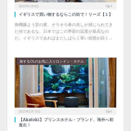
2022年3月4日
0
イギリスで買い物するならこの街で！リーズ【１】
御機嫌よう皆の衆。そろそろ春の兆しが感じられてき
た頃であるな。日本ではこの季節の温度が最高なの
だ。イギリスであればまだしばらく寒い状態が続く…
旅するOLのお気に入りロンドン・ホテル
2022年2月13日
0
【Akatoki】プリンスホテル・ブランド、海外へ初
進出！