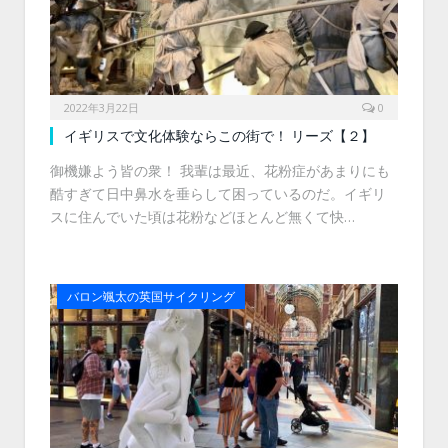
2022年3月22日
0
イギリスで文化体験ならこの街で！ リーズ【２】
御機嫌よう皆の衆！ 我輩は最近、花粉症があまりにも
酷すぎて日中鼻水を垂らして困っているのだ。イギリ
スに住んでいた頃は花粉などほとんど無くて快…
バロン颯太の英国サイクリング