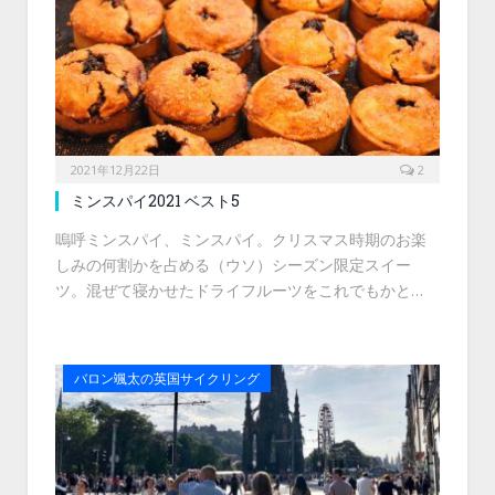
2021年12月22日
2
ミンスパイ2021 ベスト5
嗚呼ミンスパイ、ミンスパイ。クリスマス時期のお楽
しみの何割かを占める（ウソ）シーズン限定スイー
ツ。混ぜて寝かせたドライフルーツをこれでもかと…
バロン颯太の英国サイクリング