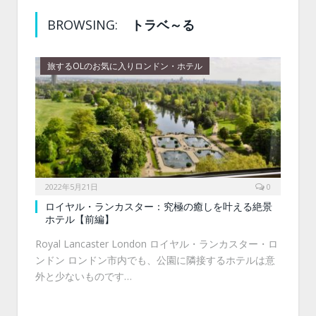
BROWSING:
トラベ～る
旅するOLのお気に入りロンドン・ホテル
2022年5月21日
0
ロイヤル・ランカスター：究極の癒しを叶える絶景
ホテル【前編】
Royal Lancaster London ロイヤル・ランカスター・ロ
ンドン ロンドン市内でも、公園に隣接するホテルは意
外と少ないものです…