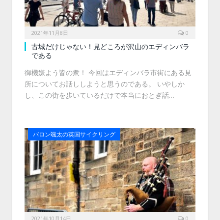
2021年11月8日
0
古城だけじゃない！見どころが沢山のエディンバラ
である
御機嫌よう皆の衆！ 今回はエディンバラ市街にある見
所についてお話ししようと思うのである。 いやしか
し、この街を歩いているだけで本当におとぎ話…
バロン颯太の英国サイクリング
2021年10月14日
0