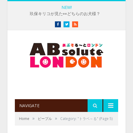
NEW!
玖保キリコが見た👀どちらのお犬様？
Facebook
Twitter
RSS
NAVIGATE
»
»
Home
ピープル
Category: "トラベ～る"
(Page 5)