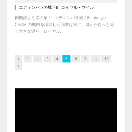
エディンバラの城下町 ロイヤル・マイル！
御機嫌よう皆の衆！ エディンバラ城 / Edinburgh
Castle の城内を堪能した我輩は次に、城から街へと続
く大きな通り、ロイヤル…
Previous
1
…
3
4
5
6
7
…
19
Next
動
画
プ
レ
ー
ヤ
ー