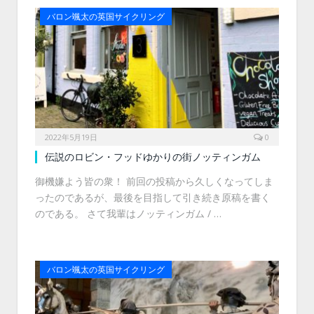
バロン颯太の英国サイクリング
2022年5月19日
0
伝説のロビン・フッドゆかりの街ノッティンガム
御機嫌よう皆の衆！ 前回の投稿から久しくなってしま
ったのであるが、最後を目指して引き続き原稿を書く
のである。 さて我輩はノッティンガム / …
バロン颯太の英国サイクリング