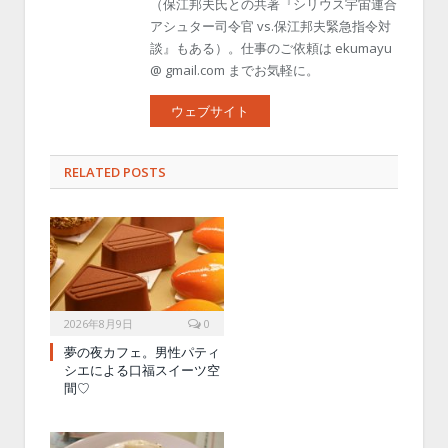
（保江邦夫氏との共著『シリウス宇宙連合
アシュター司令官 vs.保江邦夫緊急指令対
談』もある）。仕事のご依頼は ekumayu
@ gmail.com までお気軽に。
ウェブサイト
RELATED POSTS
2026年8月9日
0
夢の夜カフェ。男性パティ
シエによる口福スイーツ空
間♡