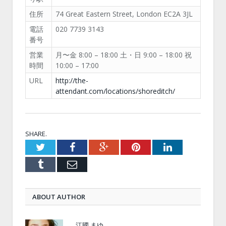
住所
74 Great Eastern Street, London EC2A 3JL
電話
020 7739 3143
番号
営業
月〜金 8:00 – 18:00 土・日 9:00 – 18:00 祝
時間
10:00 – 17:00
URL
http://the-
attendant.com/locations/shoreditch/
SHARE.
Twitter
Facebook
Google+
Pinterest
LinkedIn
Tumblr
Email
ABOUT AUTHOR
江國 まゆ