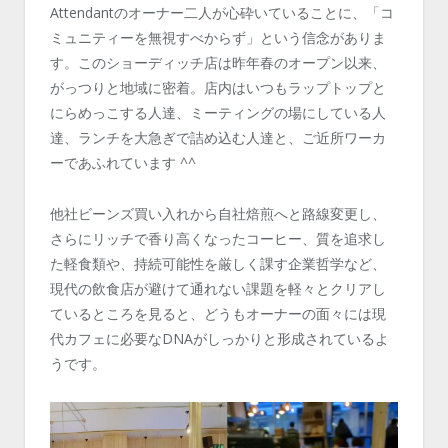
Attendantのオーナー二人が心砕いていることに、「コ
ミュニティーを無視すべからず」という信念がありま
す。このショーディッチ店は昨年春のオープン以来、
がっつりと地域に密着。店内はいつもラップトップと
にらめっこする人達、ミーティングの場にしている人
達、ランチを大急ぎで詰め込む人達と、ご近所ワーカ
ーであふれています ^^
他社ビーンズ買い入れから自社焙煎へと路線変更し、
さらにリッチで香り高くなったコーヒー、質を追求し
た軽食類や、持続可能性を厳しく課す企業哲学など、
現代の飲食店が避けて通れない課題を軽々とクリアし
ているところを見ると、どうもオーナーの面々には現
代カフェに必要なDNAがしっかりと形成されているよ
うです。