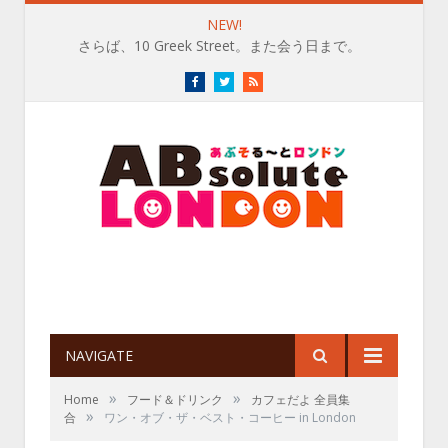
NEW!
さらば、10 Greek Street。また会う日まで。
Facebook
Twitter
RSS
NAVIGATE
»
»
Home
フード＆ドリンク
カフェだよ 全員集
»
合
ワン・オブ・ザ・ベスト・コーヒー in London