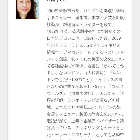
岡山県倉敷市出身。ロンドンを拠点に活動
するライター、編集者。東京の文芸系出版
社勤務、雑誌編集・ライターを経て、
1998年渡英。英系制作会社にて数多くの
日本語プロジェクトに関わった後、2009
年からフリーランス。2014年にイギリス
情報ウェブマガジン「あぶそる～とロンド
ン」を創設。食をはじめ英国の文化につい
て各種媒体に寄稿中。著書に『歩いてまわ
る小さなロンドン』（大和書房） 『ロン
ドンでしたい100のこと』『イギリスの飾
らないのに豊かな暮らし 365日』『コッツ
ウォルズ』（自由国民社）。カルチャー講
座の講師、ラジオ・テレビ出演なども経
験。これまで1700軒以上のロンドンの飲
食店をレビュー。英国の外食文化について
造詣が深く、近年は企業アドバイザーも請
け負っている。チャネリングをベースとし
たヒーラー「エウリーナ」としても活動中