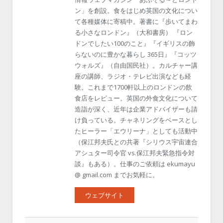
ン」を創設。食をはじめ英国の文化につい
て各種媒体に寄稿中。著書に『歩いてまわ
る小さなロンドン』（大和書房） 『ロン
ドンでしたい100のこと』『イギリスの飾
らないのに豊かな暮らし 365日』『コッツ
ウォルズ』（自由国民社）。カルチャー講
座の講師、ラジオ・テレビ出演なども経
験。これまで1700軒以上のロンドンの飲
食店をレビュー。英国の外食文化について
造詣が深く、近年は企業アドバイザーも請
け負っている。チャネリングをベースとし
たヒーラー「エウリーナ」としても活動中
（保江邦夫氏との共著『シリウス宇宙連合
アシュター司令官 vs.保江邦夫緊急指令対
談』もある）。仕事のご依頼は ekumayu
@ gmail.com までお気軽に。
ウェブサイト