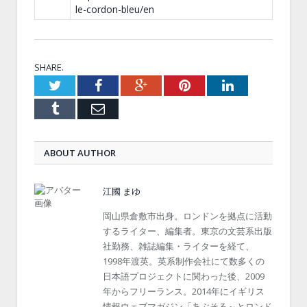
le-cordon-bleu/en
SHARE.
Twitter
Facebook
Google+
Pinterest
LinkedIn
Tumblr
Email
ABOUT AUTHOR
江國 まゆ
岡山県倉敷市出身。ロンドンを拠点に活動
するライター、編集者。東京の文芸系出版
社勤務、雑誌編集・ライターを経て、
1998年渡英。英系制作会社にて数多くの
日本語プロジェクトに関わった後、2009
年からフリーランス。2014年にイギリス
情報ウェブマガジン「あぶそる～とロンド