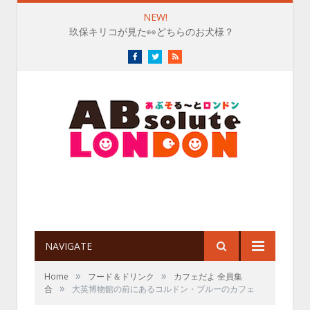
NEW!
玖保キリコが見た👀どちらのお犬様？
Facebook
Twitter
RSS
NAVIGATE
»
»
Home
フード＆ドリンク
カフェだよ 全員集
»
合
大英博物館の前にあるコルドン・ブルーのカフェ