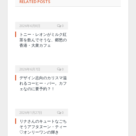
RELATED POSTS
2026年6月8日
0
トニー・レオンがミルク紅
茶を飲んでそうな、郷愁の
香港・大衆カフェ
2026年6月7日
0
デザイン志向のカリスマ溢
れるコーヒー・バー。カフ
ェなのに要予約？！
2026年1月27日
0
リナさんのキュートなごち
そうアフタヌーン・ティー
♡オンリーワンの輝き