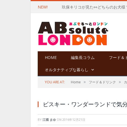
NEW!
玖保キリコが見た👀どちらのお犬様
HOME
編集長コラム
フード＆
オルタナティブな暮らし
»
»
YOU ARE AT:
Home
フード＆ドリンク
ビスキー・ワンダーランドで気分はMe
BY
江國 まゆ
ON
2016年12月21日