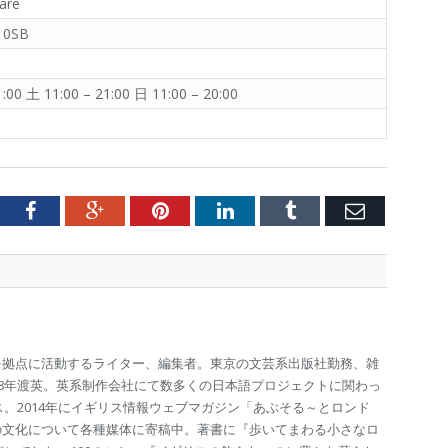
uare
F 0SB
:00 土 11:00 – 21:00 日 11:00 – 20:00
tter
Facebook
Google+
Pinterest
LinkedIn
Tumblr
Email
を拠点に活動するライター、編集者。東京の文芸系出版社勤務、雑
98年渡英。英系制作会社にて数多くの日本語プロジェクトに関わっ
ス。2014年にイギリス情報ウェブマガジン「あぶそる～とロンド
の文化について各種媒体に寄稿中。著書に『歩いてまわる小さなロ