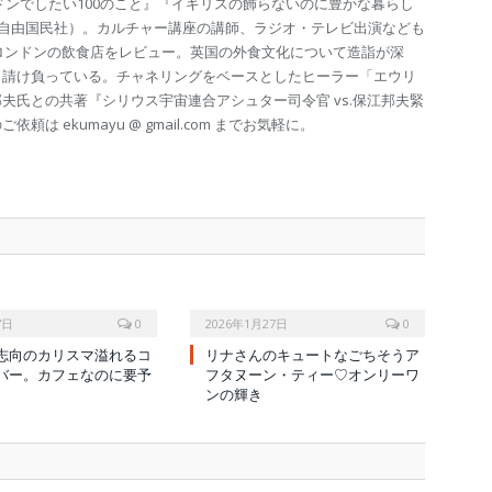
ドンでしたい100のこと』『イギリスの飾らないのに豊かな暮らし
（自由国民社）。カルチャー講座の講師、ラジオ・テレビ出演なども
のロンドンの飲食店をレビュー。英国の外食文化について造詣が深
も請け負っている。チャネリングをベースとしたヒーラー「エウリ
夫氏との共著『シリウス宇宙連合アシュター司令官 vs.保江邦夫緊
は ekumayu @ gmail.com までお気軽に。
7日
0
2026年1月27日
0
志向のカリスマ溢れるコ
リナさんのキュートなごちそうア
バー。カフェなのに要予
フタヌーン・ティー♡オンリーワ
ンの輝き