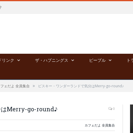
？
ドリンク
ザ・ハプニングス
ピープル
ト
»
カフェだよ 全員集合
ビスキー・ワンダーランドで気分はMerry-go-round♪
rry-go-round♪
0
カフェだよ 全員集合