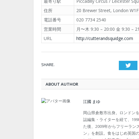
最寄り駅
Piccadilly Circus / Leicester Sq
住所
20 Brewer Street, London W1
電話番号
020 7734 2540
営業時間
月〜木 9:30 – 20:00 金 9:30 – 21
URL
http://cutterandsquidge.com
SHARE.
Twi
ABOUT AUTHOR
江國 まゆ
岡山県倉敷市出身。ロンドン
誌編集・ライターを経て、19
た後、2009年からフリーラン
ン」を創設。食をはじめ英国