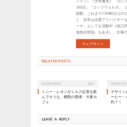
ンドン』（大和書房） 『ロン
365日』『コッツウォルズ』
経験。これまで1700軒以上
く、近年は企業アドバイザー
ーナ」としても活動中（保江邦
急指令対談』もある）。仕事のご依頼
ウェブサイト
RELATED POSTS
2026年6月8日
0
2026年6月
トニー・レオンがミルク紅茶を飲
デザイン
んでそうな、郷愁の香港・大衆カ
ーヒー・
フェ
約？！
LEAVE A REPLY