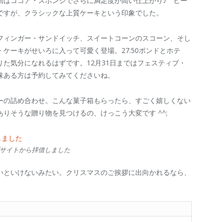
回はココア・スポンジでさらに満足度が高い仕上がり♪ ピー
ですが、クラシックな上質ケーキという印象でした。
フィンガー・サンドイッチ、スイートコーンのスコーン、そし
ケーキがせいろに入って可愛く登場。27.50ポンドとホテ
た気分になれるはずです。12月31日まではフェスティブ・
味ある方は予約してみてくださいね。
ーの詰め合わせ。こんな菓子箱もらったら、すごく嬉しくない
りそうな贈り物を見つけるの、けっこう大変です ^^;
サイトから拝借しました
いといけないみたい。クリスマスのご挨拶に出向かれるなら、