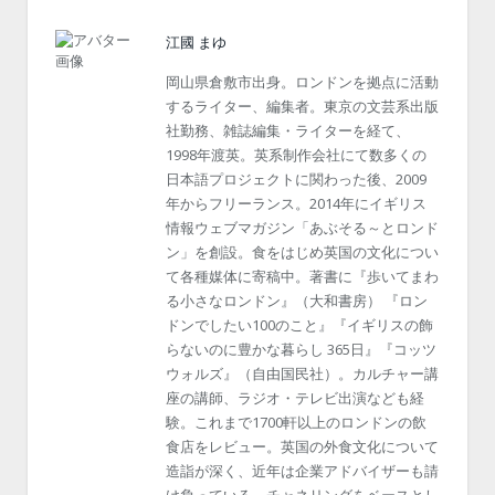
江國 まゆ
岡山県倉敷市出身。ロンドンを拠点に活動
するライター、編集者。東京の文芸系出版
社勤務、雑誌編集・ライターを経て、
1998年渡英。英系制作会社にて数多くの
日本語プロジェクトに関わった後、2009
年からフリーランス。2014年にイギリス
情報ウェブマガジン「あぶそる～とロンド
ン」を創設。食をはじめ英国の文化につい
て各種媒体に寄稿中。著書に『歩いてまわ
る小さなロンドン』（大和書房） 『ロン
ドンでしたい100のこと』『イギリスの飾
らないのに豊かな暮らし 365日』『コッツ
ウォルズ』（自由国民社）。カルチャー講
座の講師、ラジオ・テレビ出演なども経
験。これまで1700軒以上のロンドンの飲
食店をレビュー。英国の外食文化について
造詣が深く、近年は企業アドバイザーも請