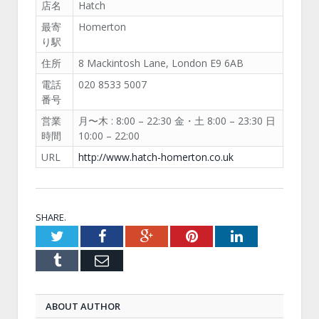
店名
Hatch
最寄
Homerton
り駅
住所
8 Mackintosh Lane, London E9 6AB
電話
020 8533 5007
番号
営業
月〜木 : 8:00 – 22:30 金・土 8:00 – 23:30 日
時間
10:00 – 22:00
URL
http://www.hatch-homerton.co.uk
SHARE.
Twitter
Facebook
Google+
Pinterest
LinkedIn
Tumblr
Email
ABOUT AUTHOR