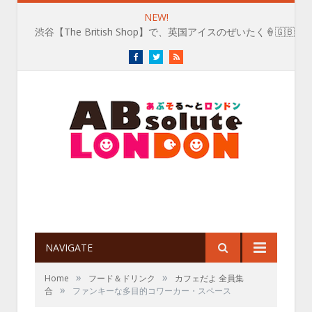
NEW!
渋谷【The British Shop】で、英国アイスのぜいたく🍦🇬🇧
Facebook
Twitter
RSS
NAVIGATE
»
»
Home
フード＆ドリンク
カフェだよ 全員集
»
合
ファンキーな多目的コワーカー・スペース