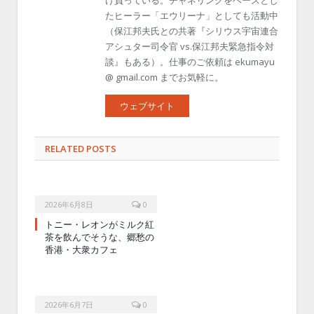
け負っている。チャネリングをベースとし
たヒーラー「エウリーナ」としても活動中
（保江邦夫氏との共著『シリウス宇宙連合
アシュター司令官 vs.保江邦夫緊急指令対
談』もある）。仕事のご依頼は ekumayu
@ gmail.com までお気軽に。
ウェブサイト
RELATED POSTS
2026年6月8日
0
トニー・レオンがミルク紅
茶を飲んでそうな、郷愁の
香港・大衆カフェ
2026年6月7日
0