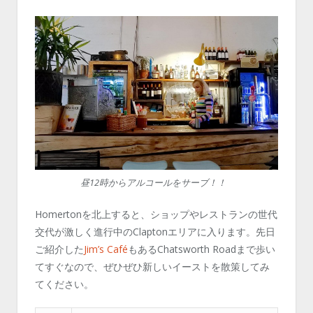
昼12時からアルコールをサーブ！！
Homertonを北上すると、ショップやレストランの世代
交代が激しく進行中のClaptonエリアに入ります。先日
ご紹介した
Jim’s Café
もあるChatsworth Roadまで歩い
てすぐなので、ぜひぜひ新しいイーストを散策してみ
てください。