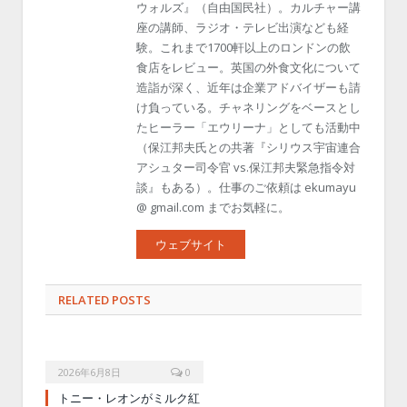
ウォルズ』（自由国民社）。カルチャー講
座の講師、ラジオ・テレビ出演なども経
験。これまで1700軒以上のロンドンの飲
食店をレビュー。英国の外食文化について
造詣が深く、近年は企業アドバイザーも請
け負っている。チャネリングをベースとし
たヒーラー「エウリーナ」としても活動中
（保江邦夫氏との共著『シリウス宇宙連合
アシュター司令官 vs.保江邦夫緊急指令対
談』もある）。仕事のご依頼は ekumayu
@ gmail.com までお気軽に。
ウェブサイト
RELATED POSTS
2026年6月8日
0
トニー・レオンがミルク紅