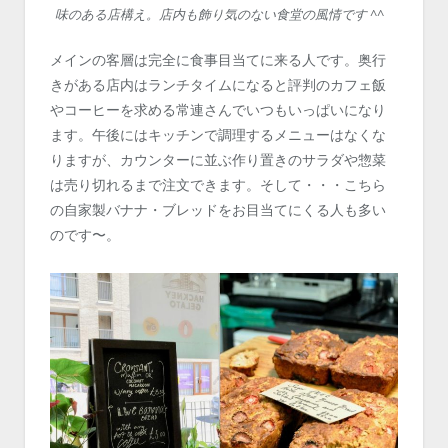
味のある店構え。店内も飾り気のない食堂の風情です ^^
メインの客層は完全に食事目当てに来る人です。奥行
きがある店内はランチタイムになると評判のカフェ飯
やコーヒーを求める常連さんでいつもいっぱいになり
ます。午後にはキッチンで調理するメニューはなくな
りますが、カウンターに並ぶ作り置きのサラダや惣菜
は売り切れるまで注文できます。そして・・・こちら
の自家製バナナ・ブレッドをお目当てにくる人も多い
のです〜。