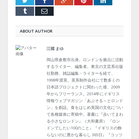
Twitter
Facebook
Google+
Pinterest
LinkedIn
Tumblr
Email
ABOUT AUTHOR
江國 まゆ
岡山県倉敷市出身。ロンドンを拠点に活動
するライター、編集者。東京の文芸系出版
社勤務、雑誌編集・ライターを経て、
1998年渡英。英系制作会社にて数多くの
日本語プロジェクトに関わった後、2009
年からフリーランス。2014年にイギリス
情報ウェブマガジン「あぶそる～とロンド
ン」を創設。食をはじめ英国の文化につい
て各種媒体に寄稿中。著書に『歩いてまわ
る小さなロンドン』（大和書房） 『ロン
ドンでしたい100のこと』『イギリスの飾
らないのに豊かな暮らし 365日』『コッツ