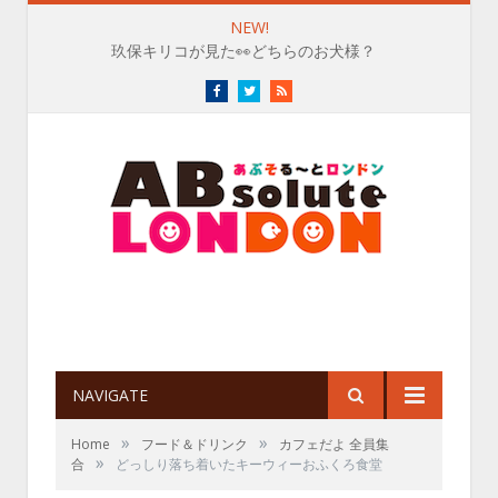
NEW!
玖保キリコが見た👀どちらのお犬様？
Facebook
Twitter
RSS
NAVIGATE
»
»
Home
フード＆ドリンク
カフェだよ 全員集
»
合
どっしり落ち着いたキーウィーおふくろ食堂