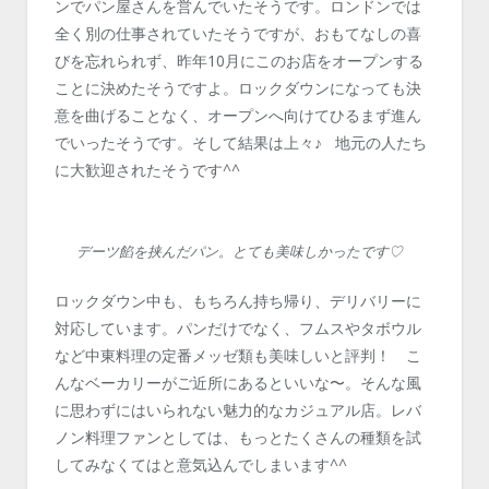
ンでパン屋さんを営んでいたそうです。ロンドンでは
全く別の仕事されていたそうですが、おもてなしの喜
びを忘れられず、昨年10月にこのお店をオープンする
ことに決めたそうですよ。ロックダウンになっても決
意を曲げることなく、オープンへ向けてひるまず進ん
でいったそうです。そして結果は上々♪ 地元の人たち
に大歓迎されたそうです^^
デーツ餡を挟んだパン。とても美味しかったです♡
ロックダウン中も、もちろん持ち帰り、デリバリーに
対応しています。パンだけでなく、フムスやタボウル
など中東料理の定番メッゼ類も美味しいと評判！ こ
んなベーカリーがご近所にあるといいな〜。そんな風
に思わずにはいられない魅力的なカジュアル店。レバ
ノン料理ファンとしては、もっとたくさんの種類を試
してみなくてはと意気込んでしまいます^^