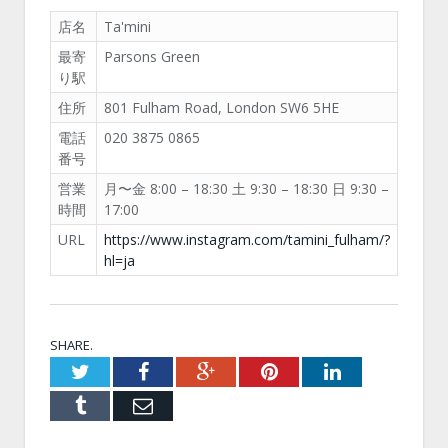
店名
Ta'mini
最寄
Parsons Green
り駅
住所
801 Fulham Road, London SW6 5HE
電話
020 3875 0865
番号
営業
月〜金 8:00 – 18:30 土 9:30 – 18:30 日 9:30 –
時間
17:00
URL
https://www.instagram.com/tamini_fulham/?
hl=ja
SHARE.
Twitter
Facebook
Google+
Pinterest
LinkedIn
Tumblr
Email