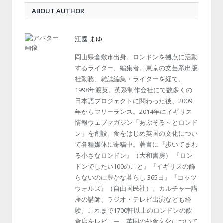
ABOUT AUTHOR
江國 まゆ
岡山県倉敷市出身。ロンドンを拠点に活動
するライター、編集者。東京の文芸系出版
社勤務、雑誌編集・ライターを経て、
1998年渡英。英系制作会社にて数多くの
日本語プロジェクトに関わった後、2009
年からフリーランス。2014年にイギリス
情報ウェブマガジン「あぶそる～とロンド
ン」を創設。食をはじめ英国の文化につい
て各種媒体に寄稿中。著書に『歩いてまわ
る小さなロンドン』（大和書房） 『ロン
ドンでしたい100のこと』『イギリスの飾
らないのに豊かな暮らし 365日』『コッツ
ウォルズ』（自由国民社）。カルチャー講
座の講師、ラジオ・テレビ出演なども経
験。これまで1700軒以上のロンドンの飲
食店をレビュー。英国の外食文化について