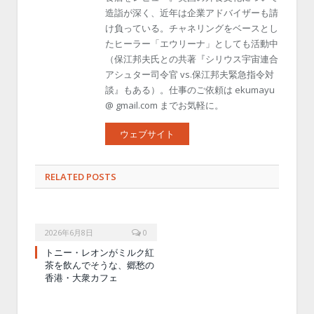
造詣が深く、近年は企業アドバイザーも請
け負っている。チャネリングをベースとし
たヒーラー「エウリーナ」としても活動中
（保江邦夫氏との共著『シリウス宇宙連合
アシュター司令官 vs.保江邦夫緊急指令対
談』もある）。仕事のご依頼は ekumayu
@ gmail.com までお気軽に。
ウェブサイト
RELATED POSTS
2026年6月8日
0
トニー・レオンがミルク紅
茶を飲んでそうな、郷愁の
香港・大衆カフェ