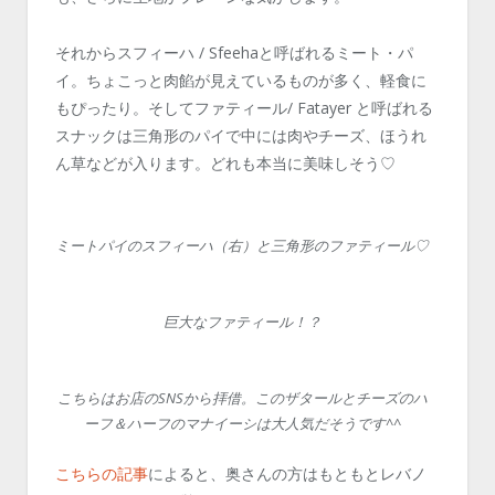
それからスフィーハ / Sfeehaと呼ばれるミート・パ
イ。ちょこっと肉餡が見えているものが多く、軽食に
もぴったり。そしてファティール/ Fatayer と呼ばれる
スナックは三角形のパイで中には肉やチーズ、ほうれ
ん草などが入ります。どれも本当に美味しそう♡
ミートパイのスフィーハ（右）と三角形のファティール♡
巨大なファティール！？
こちらはお店のSNSから拝借。このザタールとチーズのハ
ーフ＆ハーフのマナイーシは大人気だそうです^^
こちらの記事
によると、奥さんの方はもともとレバノ