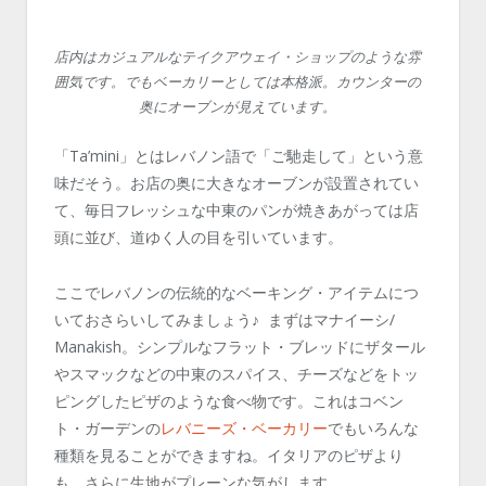
店内はカジュアルなテイクアウェイ・ショップのような雰
囲気です。でもベーカリーとしては本格派。カウンターの
奥にオーブンが見えています。
「Ta’mini」とはレバノン語で「ご馳走して」という意
味だそう。お店の奥に大きなオーブンが設置されてい
て、毎日フレッシュな中東のパンが焼きあがっては店
頭に並び、道ゆく人の目を引いています。
ここでレバノンの伝統的なベーキング・アイテムにつ
いておさらいしてみましょう♪ まずはマナイーシ/
Manakish。シンプルなフラット・ブレッドにザタール
やスマックなどの中東のスパイス、チーズなどをトッ
ピングしたピザのような食べ物です。これはコベン
ト・ガーデンの
レバニーズ・ベーカリー
でもいろんな
種類を見ることができますね。イタリアのピザより
も、さらに生地がプレーンな気がします。