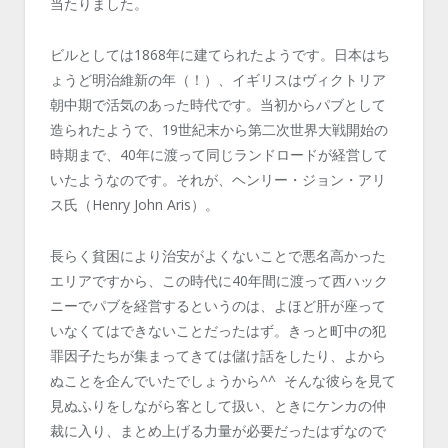
当たりました。
ビルとしては1868年に建てられたようです。日本はち
ょうど明治維新の年（！）、イギリスはヴィクトリア
朝中期で活気のあった時代です。当初からパブとして
造られたようで、19世紀末から第二次世界大戦開始の
時期まで、40年に渡って同じランドロードが経営して
いたようなのです。それが、ヘンリー・ジョン・アリ
ス氏（Henry John Aris）。
長らく貧困により治安がよくないことで悪名高かった
エリアですから、この時代に40年間に渡って西ハック
ニーでパブを経営するというのは、よほど肝が座って
いなくてはできないことだったはず。きっと町中の犯
罪因子たちが集まってきては儲け話をしたり、よから
ぬことを企んでいたでしょうから^^ そんな彼らを見て
見ぬふりをしながら客として扱い、ときにケンカの仲
裁に入り、まとめ上げる力量が必要だったはずなので