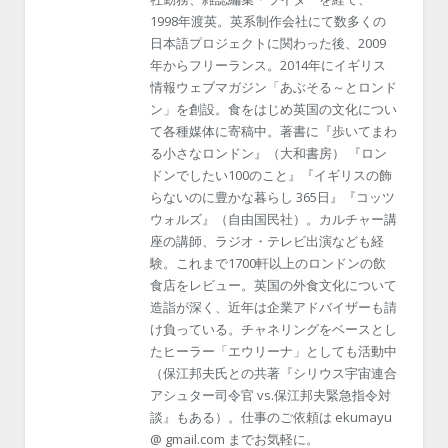
1998年渡英。英系制作会社にて数多くの
日本語プロジェクトに関わった後、2009
年からフリーランス。2014年にイギリス
情報ウェブマガジン「あぶそる～とロンド
ン」を創設。食をはじめ英国の文化につい
て各種媒体に寄稿中。著書に『歩いてまわ
る小さなロンドン』（大和書房） 『ロン
ドンでしたい100のこと』『イギリスの飾
らないのに豊かな暮らし 365日』『コッツ
ウォルズ』（自由国民社）。カルチャー講
座の講師、ラジオ・テレビ出演なども経
験。これまで1700軒以上のロンドンの飲
食店をレビュー。英国の外食文化について
造詣が深く、近年は企業アドバイザーも請
け負っている。チャネリングをベースとし
たヒーラー「エウリーナ」としても活動中
（保江邦夫氏との共著『シリウス宇宙連合
アシュター司令官 vs.保江邦夫緊急指令対
談』もある）。仕事のご依頼は ekumayu
@ gmail.com までお気軽に。