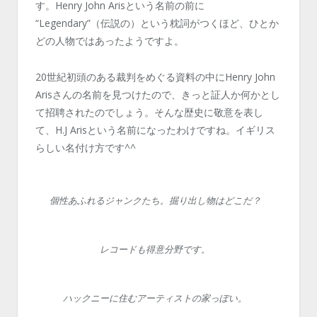
す。Henry John Arisという名前の前に
“Legendary”（伝説の）という枕詞がつくほど、ひとか
どの人物ではあったようですよ。
20世紀初頭のある裁判をめぐる資料の中にHenry John
Arisさんの名前を見つけたので、きっと証人か何かとし
て招聘されたのでしょう。そんな歴史に敬意を表し
て、H.J Arisという名前になったわけですね。イギリス
らしい名付け方です^^
個性あふれるジャンクたち。掘り出し物はどこだ？
レコードも得意分野です。
ハックニーに住むアーティストの家っぽい。