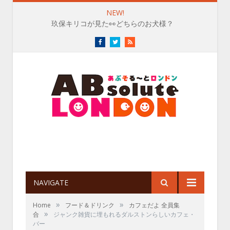
NEW!
玖保キリコが見た👀どちらのお犬様？
Facebook
Twitter
RSS
NAVIGATE
»
»
Home
フード＆ドリンク
カフェだよ 全員集
»
合
ジャンク雑貨に埋もれるダルストンらしいカフェ・
バー