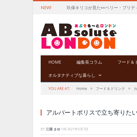
NEW!
玖保キリコが見た👀ベリー・ブリテ
HOME
編集長コラム
フード＆
オルタナティブな暮らし
»
»
YOU ARE AT:
Home
フード＆ドリンク
アルバートポリスで立ち寄りた
BY
江國 まゆ
ON
2021年5月7日