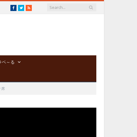
Facebook
Twitter
RSS
ラベ～る
オ席
動
画
プ
レ
ー