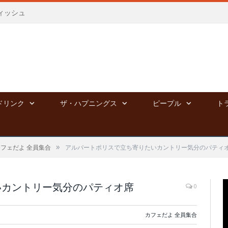
ィッシュ
ドリンク
ザ・ハプニングス
ピープル
ト
»
カフェだよ 全員集合
アルバートポリスで立ち寄りたいカントリー気分のパティ
いカントリー気分のパティオ席
0
カフェだよ 全員集合