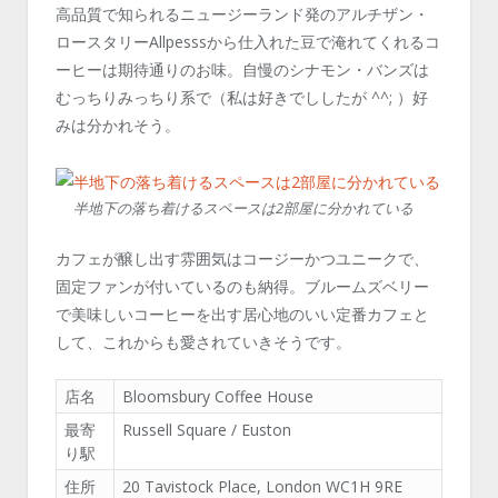
高品質で知られるニュージーランド発のアルチザン・
ロースタリーAllpesssから仕入れた豆で淹れてくれるコ
ーヒーは期待通りのお味。自慢のシナモン・バンズは
むっちりみっちり系で（私は好きでししたが ^^; ）好
みは分かれそう。
半地下の落ち着けるスペースは2部屋に分かれている
カフェが醸し出す雰囲気はコージーかつユニークで、
固定ファンが付いているのも納得。ブルームズベリー
で美味しいコーヒーを出す居心地のいい定番カフェと
して、これからも愛されていきそうです。
店名
Bloomsbury Coffee House
最寄
Russell Square / Euston
り駅
住所
20 Tavistock Place, London WC1H 9RE