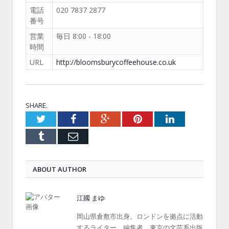
電話
020 7837 2877
番号
営業
毎日 8:00 - 18:00
時間
URL
http://bloomsburycoffeehouse.co.uk
SHARE.
Twitter
Facebook
Google+
Pinterest
LinkedIn
Tumblr
Email
ABOUT AUTHOR
江國 まゆ
岡山県倉敷市出身。ロンドンを拠点に活動
するライター、編集者。東京の文芸系出版