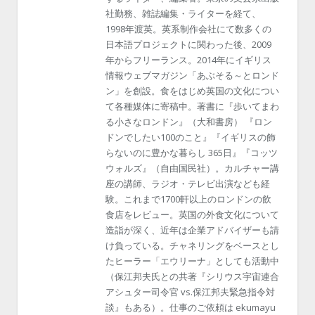
社勤務、雑誌編集・ライターを経て、
1998年渡英。英系制作会社にて数多くの
日本語プロジェクトに関わった後、2009
年からフリーランス。2014年にイギリス
情報ウェブマガジン「あぶそる～とロンド
ン」を創設。食をはじめ英国の文化につい
て各種媒体に寄稿中。著書に『歩いてまわ
る小さなロンドン』（大和書房） 『ロン
ドンでしたい100のこと』『イギリスの飾
らないのに豊かな暮らし 365日』『コッツ
ウォルズ』（自由国民社）。カルチャー講
座の講師、ラジオ・テレビ出演なども経
験。これまで1700軒以上のロンドンの飲
食店をレビュー。英国の外食文化について
造詣が深く、近年は企業アドバイザーも請
け負っている。チャネリングをベースとし
たヒーラー「エウリーナ」としても活動中
（保江邦夫氏との共著『シリウス宇宙連合
アシュター司令官 vs.保江邦夫緊急指令対
談』もある）。仕事のご依頼は ekumayu