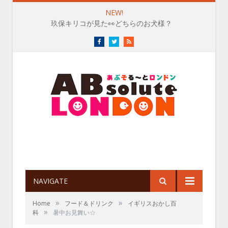
NEW!
玖保キリコが見た👀どちらのお犬様？
Facebook
Twitter
RSS
NAVIGATE
»
»
Home
フード＆ドリンク
イギリスおかし百
»
科
暑中お見舞い☆