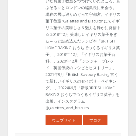
いたお菓子教室をつづけていたところ、あ
ぶそる～とロンドンの編集長に出会う。
現在の居は巡りめぐって宇都宮。イギリス
菓子教室 'Galettes and Biscuits' にてイギ
リス菓子の美味しさ＆魅力を静かに発信中
☆ 2018年2月 美味しいイギリス菓子をぎ
ゅ～っと詰め込んだレシピ本「BRITISH
HOME BAKING おうちでつくるイギリス菓
子」、2018年 12月 「イギリスお菓子百
科」。2020年12月「ジンジャーブレッ
ド 英国伝統のレシピとヒストリー」、
2021年9月「British Savoury Baking 古く
て新しいイギリスのセイボリーベイキン
グ」 、2022年6月「新版BRITISH HOME
BAKING おうちでつくるイギリス菓子」を
出版。インスタグラム
@galettes_and_biscuits
ウェブサイト
ブログ