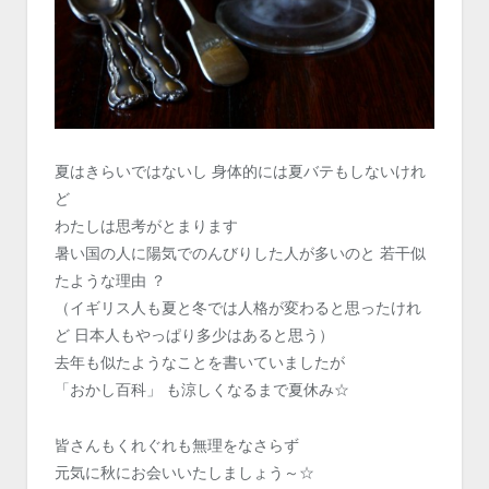
夏はきらいではないし 身体的には夏バテもしないけれ
ど
わたしは思考がとまります
暑い国の人に陽気でのんびりした人が多いのと 若干似
たような理由 ？
（イギリス人も夏と冬では人格が変わると思ったけれ
ど 日本人もやっぱり多少はあると思う）
去年も似たようなことを書いていましたが
「おかし百科」 も涼しくなるまで夏休み☆
皆さんもくれぐれも無理をなさらず
元気に秋にお会いいたしましょう～☆