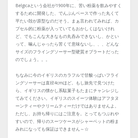
Belgicaという会社が1900年に、苦い粉薬を飲みやすく
するために開発した、でんぷんベースで作った丸くて
平たい殻が原型なのだそう。まぁ言われてみれば、カ
プセル的に粉薬が入っていてもおかしくはないけれ
ど、でもこんな大きなもの丸呑みできないし、かとい
って、噛んじゃったら苦くて意味ないし、、、どんな
サイズのフライングソーサー型硬質オブラートだった
のでしょう。。。
ちなみに今のイギリスのカラフルで甘酸っぱいフライ
ングソーサーは直径4cmほど。もし旅先で見つけた
ら、イギリスの懐かし系駄菓子もたまにチャンレジし
てみてください。イギリスのスイーツ体験はアフタヌ
ーンティーやクリームティーだけではありませんよ。
ただし、お持ち帰りにはご注意を。とってもつぶれや
すいので、帰りのスーツケースがシャーベットの粉ま
みれになっても保証はできません～☆