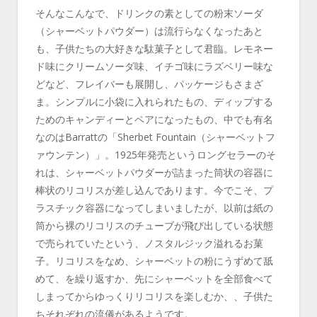
そんなこんなで、ドリンクの素としての粉末ソーダ
（シャーベットパウダー）は流行らなくなったあと
も、子供たちの大好きな駄菓子として君臨。レモネー
ド味にクリームソーダ味、イチゴ味にラズベリー味な
どなど、フレイバーも展開し、パッケージもさまざ
ま。シンプルに小袋に入れられたもの、ディップする
ためのキャンディーとペアになったもの、中でも有名
なのはBarrattの「Sherbet Fountain（シャーベットフ
ァウンテン）」。1925年発売というロングセラーのそ
れは、シャーベットパウダーが詰まった筒状の容器に
棒状のリコリスが差し込んであります。今でこそ、プ
ラスチック容器になってしまいましたが、以前は紙の
筒から裸のリコリスのチューブが飛び出している状態
で売られていたという、ノスタルジック溢れるお菓
子。リコリスをなめ、シャーベットの粉にうずめて舐
めて、を繰り返すか、先にシャーベットを全部食べて
しまってからゆっくりリコリスを楽しむか、、子供た
ちそれぞれの流儀があるようです。