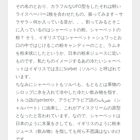
その名のとおり、カラフルなUFO型をしたそれは軽い
ライスペーパー2枚を合わせたもの。振ってみます～サ
ラサラ～何か入っている音が。。。割ってみるとそこ
に入っているのはシャーベットの粉。シャーベットの
粉？ そう、イギリスではシャーベット＝シュワっとお
口の中ではじけるこの粉キャンディーのこと。ラムネ
を粉末状にしたというか、日本の粉末ジュースに近い
ものです。私たちのイメージするあの冷たいシャーベ
ットはイギリスでは主にSorbet（ソルベ）と呼ばれて
います。
ちなみにシャーベットもソルベも、もともとは果物の
シロップに氷を入れて冷やした冷たい飲み物を指す、
トルコ語の
şerbet
や、アラビアラビア語のشربات ‎（シ
ャルバート）に由来し、これがアイスクリームの原型
となったと言われています。なので、シャーベットは
日本のように氷菓をさしても、イギリスのように粉末
ジュース（飲み物）を指しても何ら不思議はないわけ
です。