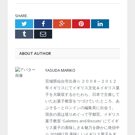
SHARE.
Twitter
Facebook
Google+
Pinterest
LinkedIn
Tumblr
Email
ABOUT AUTHOR
YASUDA MARIKO
宮城県仙台市出身☆ ２００８～２０１２
年イギリスにてイギリス文化＆イギリス菓
子を大吸収するかたわら、日本で主催して
いたお菓子教室をつづけていたところ、あ
ぶそる～とロンドンの編集長に出会う。
現在の居は巡りめぐって宇都宮。イギリス
菓子教室 'Galettes and Biscuits' にてイギ
リス菓子の美味しさ＆魅力を静かに発信中
☆ 2018年2月 美味しいイギリス菓子をぎ