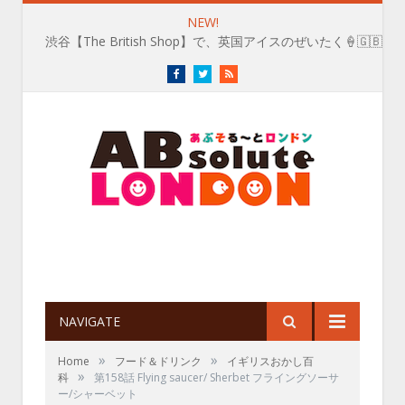
NEW!
渋谷【The British Shop】で、英国アイスのぜいたく🍦🇬🇧
Facebook
Twitter
RSS
NAVIGATE
»
»
Home
フード＆ドリンク
イギリスおかし百
»
科
第158話 Flying saucer/ Sherbet フライングソーサ
ー/シャーベット