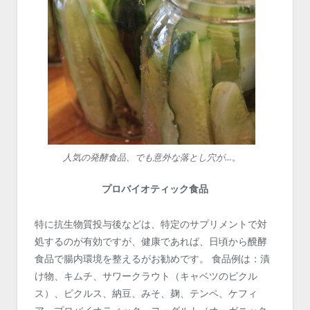
人気の発酵食品、でも意外な落とし穴が…。
プロバイオティック食品
特に抗生物質投与後などは、特定のサプリメントで対
処するのが有効ですが、健康であれば、日頃から醗酵
食品で腸内環境を整えるがお勧めです。 食品例は：漬
け物、キムチ、サワークラウト（キャベツのピクル
ス）、ピクルス、納豆、みそ、麹、テンペ、ケフィ