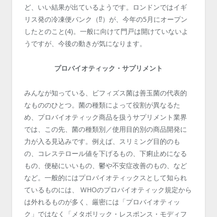
ど、いい結果が出ているようです。ロンドンではイギ
リス発の冷凍便バンク（⁉）が、今年の5月にオープン
したとのこと(4)。一般に向けて門戸は開けていないよ
うですが、今後の動きが気になります。
プロバイオティック・サプリメント
みんなが知っている、ビフィズス菌は善玉菌の代表的
なもののひとつ。菌の種類によって役割が異なるた
め、プロバイオティック商品を扱うサプリメント業界
では、この先、菌の種類別／使用目的別の商品開発に
力が入る見込みです。例えば、スリミング目的のも
の、コレステロール値を下げるもの、下痢止めになる
もの、便秘にいいもの、鬱や不安症改善のもの、など
など。一般的にはプロバイオティックスとして知られ
ているものには、 WHOのプロバイオティック規定から
は外れるものが多く、厳密には「プロバイオティッ
ク」ではなく「メタボリック・レスポンス・モディフ