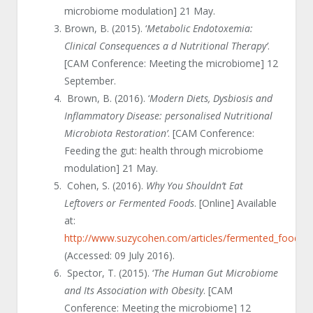
microbiome modulation] 21 May.
Brown, B. (2015). ‘
Metabolic Endotoxemia:
Clinical Consequences a d Nutritional Therapy
’
.
[CAM Conference: Meeting the microbiome] 12
September.
Brown, B. (2016). ‘
Modern
Diets, Dysbiosis and
Inflammatory Disease: personalised Nutritional
Microbiota Restoration’
. [CAM Conference:
Feeding the gut: health through microbiome
modulation] 21 May.
Cohen, S. (2016).
Why You Shouldn’t Eat
Leftovers or Fermented Foods
. [Online] Available
at:
http://www.suzycohen.com/articles/fermented_foods_h
(Accessed: 09 July 2016).
Spector, T. (2015). ‘
The Human Gut Microbiome
and Its Association with Obesity
. [CAM
Conference: Meeting the microbiome] 12