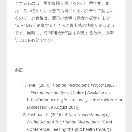
くするものは、可能な限り避けるのが一番です。ま
た、食べ物がない状態で活発になるバクテリア種もい
るので、夕食後は、翌日の食事（朝食か昼食）まで
12〜16時間絶食するとさらに善玉菌の状態が整うよう
です。同時に、時間制限が代謝を刺激するため、肥満
防止にも有効です(7)。
参照：
HMP. (2016).
Human Microbiome Project DACC
– Microbiome Analyses
. [Online] Available at:
http://hmpdacc.org/micro_analysis/microbiome_analys
(Accessed: 09 August 2016)
Krishnan, K. (2016).
A New Understanding of
Probiotics and The Human Microbiome
. [CAM
Conference: Feeding the gut: health through