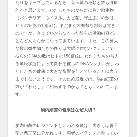
たりをキープしているなら、善玉菌の種類と数も健康
的かと思います。わたしたちのからだに住む微生物
（バクテリア、ウイスル、カビ菌、寄生虫）の数は、
ヒトの細胞の10倍(1)。まだまだ未知数な部分は大きい
のですが、今までわからなかった彼らの活動内容が、
どんどん明らかになってきています。また、この莫大
な数の微生物たちの多くは大腸に住むバクテリアで、
彼らのDNAの数はヒトの150倍(2)。わたしたちの与え
る環境状態によって変わる彼らのDNAシグナルが、わ
たしたちの健康に大きな影響を与えていることは言う
までもないようです。そのため最近では、腸内細菌の
方が「わたし」に相当するのかも？ともいわれていま
す。
腸内細菌の健康はなぜ大切？
腸内細菌のレジデントといわれる菌は、大きくは善玉
菌と悪玉菌に分かれます。両者のバランスが整ってい