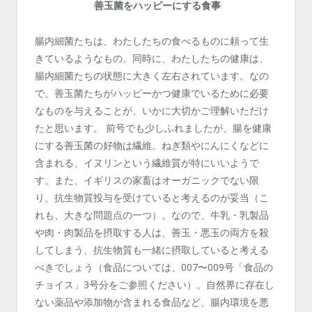
善玉菌をハッピーにする食事
腸内細菌たちは、わたしたちの食べるものに頼って生
きているようなもの。同時に、わたしたちの健康は、
腸内細菌たちの状態に大きく左右されています。なの
で、善玉菌たちがハッピーかつ健康でいるために必要
なものを与えることが、いかに大切かご理解いただけ
たと思います。 前号でも少しふれましたが、腸を健康
にする善玉菌の好物は繊維。ねぎ類やにんにくなどに
含まれる、イヌリンという繊維質が特にいいようで
す。また、イギリスの家畜はオーガニックでない限
り、抗生物質投与を受けていると考えるのが妥当（こ
れも、大きな問題点の一つ）。なので、牛乳・乳製品
や肉・肉製品を摂取する人は、善玉・悪玉の両方を殺
してしまう、抗生物質も一緒に摂取していると考える
べきでしょう（食品については、007〜009号「食品の
チョイス」3号分をご参照ください）。自然界に存在し
ない薬品や添加物が含まれる食品など、腸内環境を悪