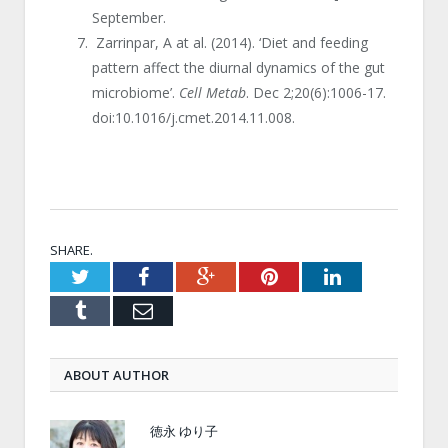
September.
Zarrinpar, A at al. (2014). ‘Diet and feeding
pattern affect the diurnal dynamics of the gut
microbiome’.
Cell Metab
. Dec 2;20(6):1006-17.
doi:10.1016/j.cmet.2014.11.008.
SHARE.
Twitter
Facebook
Google+
Pinterest
LinkedIn
Tumblr
Email
ABOUT AUTHOR
徳永 ゆり子