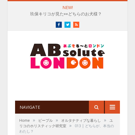
NEW!
玖保キリコが見た👀どちらのお犬様？
Facebook
Twitter
RSS
NAVIGATE
»
»
»
Home
ピープル
オルタナティブな暮らし
ユ
»
リコのホリスティック研究室
013 | どちらが、本当の
わたし？