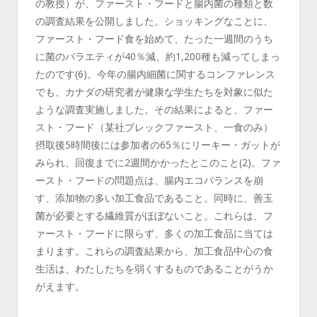
の教授）が、ファースト・フードと腸内菌の種類と数
の調査結果を公開しました。ショッキングなことに、
ファースト・フード食を始めて、たった一週間のうち
に菌のバラエティが40％減、約1,200種も減ってしまっ
たのです(6)。今年の腸内細菌に関するコンファレンス
でも、カナダの研究者が健康な学生たちを対象に似た
ような調査実施しました。その結果によると、ファー
スト・フード（某社ブレックファースト、一食のみ）
摂取後5時間後には参加者の65％にリーキー・ガットが
みられ、回復までに2週間かかったとこのこと(2)。ファ
ースト・フードの問題点は、腸内エコバランスを崩
す、添加物の多い加工食品であること。同時に、善玉
菌が必要とする繊維質がほぼないこと。これらは、フ
ァースト・フードに限らず、多くの加工食品に当ては
まります。これらの調査結果から、加工食品中心の食
生活は、わたしたちを弱くするものであることがうか
がえます。