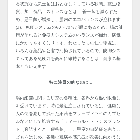
る状態なら悪玉菌はおとなしくしている状態。抗生物
質、加工食品、ストレスなどは、 善玉菌を減らすた
め、悪玉菌が増殖し、腸内のエコバランスが崩れます
(3)。免疫システムの60〜70％が腸にあるため、腸の健
康が崩れると免疫力システムのバランスが崩れ、病気
にかかりやすくなります。わたしたちの住む環境は、
いろんな薬品や公害で汚染されているので、防御シス
テムである免疫力を高めに維持することは、健康の基
本ともいえます。
特に注目の的なのは…
腸内細菌に関する研究の各種は、各界から熱い眼差し
を受けています。特に最近注目されているは、健康な
人の便を濾して残った細菌をフリーズドライのカプセ
ルなどにして処方する「フィーカル・トランスプラン
ト（直訳すると、便移植）」。重度の自閉症を患うこ
どもをはじめ、各種の難病や感染症が改善に向かうな