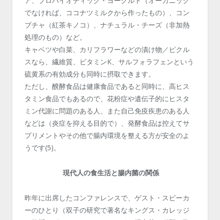
ア、プロバイオティック・ヨーグルト（オーガニック
でなければ、ココナツミルクから作ったもの）、コン
ブチャ（紅茶キノコ）、ナチュラル・チーズ（非加熱
処理のもの）など。
キャベツや白菜、カリフラワーなどの漬け物／ピクル
スなら、繊維質、ビタミンK、サルフォラフェンという
硫黄系の有効成分も同時に摂取できます。
ただし、醗酵食品は健康食品であると同時に、高ヒス
タミン食品でもあるので、花粉症や遺伝子的にヒスタ
ミン代謝に問題のある人、また自己免疫疾患のある人
などは（炎症を抑える目的で）、発酵食品は控えてサ
プリメントやその他で腸内環境を整える方が安全のよ
うです(5)。
現代人の食生活と腸内菌の関係
昨年に出席したコンファレンスで、ゲスト・スピーカ
ーのひとり（双子の研究で著名なキングス・カレッジ