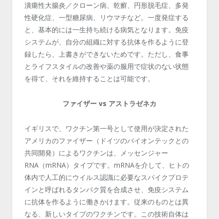
潰瘍性大腸炎／クローン病、乾癬、円形脱毛症、多発
性硬化症、一型糖尿病、リウマチなど。一度発症する
と、基本的には一生持ち続ける病気となります。免疫
システムが、自分の組織に対する抗体を作るように登
録したら、上書きができないためです。ただし、食事
とライフスタイルの改善や薬の服用で症状のない状態
を得て、それを維持することは可能です。
ファイザー vs アストラゼネカ
イギリスで、ワクチン第一号として使用が決定された
アメリカのファイザー（ドイツのバイオンテックとの
共同開発）によるワクチンは、メッセンジャー
RNA（mRNA）タイプです。mRNAを介して、ヒトの
体内で人工的にウイルス認識に必要なスパイクプロテ
インと呼ばれるタンパク質を合成させ、免疫システム
に抗体を作るように働きかけます。従来のものとは異
なる、新しいタイプのワクチンです。この技術自体は