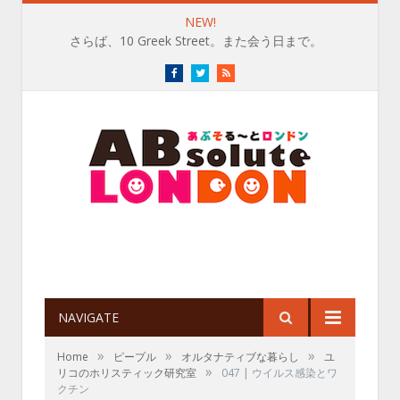
NEW!
渋谷【The British Shop】で、英国アイスのぜいたく
Facebook
Twitter
RSS
NAVIGATE
»
»
»
Home
ピープル
オルタナティブな暮らし
ユ
»
リコのホリスティック研究室
047 | ウイルス感染とワ
クチン