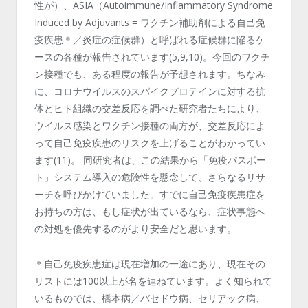
性が）、ASIA（Autoimmune/Inflammatory Syndrome
Induced by Adjuvants = ワクチン補助剤による自己免
疫疾患＊／炎症の症候群）と呼ばれる症候群に陥るケ
ースの各種が報告されています(5,9,10)。今回のワクチ
ン接種でも、ある程度の報告が予想されます。ちなみ
に、コロナウイルスのスパイクプロテインに対する抗
体とヒト組織の交差反応を調べた研究者たちにより、
ウイルス感染とワクチン接種の両方が、交差反応によ
って自己免疫疾患のリスクを上げることがわかってい
ます(11)。 同研究者は、この結果から「免疫パスポー
ト」システム導入の危険性を懸念して、さらなるリサ
ーチを呼びかけていました。すでに自己免疫疾患症を
お持ちの方は、もし症状が出ているなら、症状事態へ
の対処を優先するのがより安全だと思います。
＊自己免疫疾患症は現在増加の一途にあり、現在その
リストには100以上が名を連ねています。よく知られて
いるものでは、橋本病／バセドウ病、セリアック病、