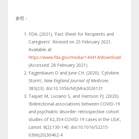
参照：
FDA. (2021). ‘Fact Sheet for Recipients and
Caregivers’. Revised on 25 February 2021.
Available at:
https://www.fda.gov/media/144414/download
(Accessed: 28 February 2021)
Fajgenbaum D and June CH. (2020). ‘Cytokine
Storm’,
New England Journal of Medicine
.
383(23). doi:10.1056/NEJMra2026131
Taquet M, Luciano S, and Harrison PJ. (2020).
‘Bidirectional associations between COVID-19
and psychiatric disorder: retrospective cohort
studies of 62,354 COVID-19 cases in the USA’,
Lancet
. 8(2):130-140. doi:10.1016/S2215-
0366(20)30462-4