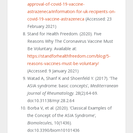
approval-of-covid-19-vaccine-
astrazeneca/information-for-uk-recipients-on-
covid-19-vaccine-astrazeneca
(Accessed: 23
February 2021)
Stand for Health Freedom. (2020). Five
Reasons Why The Coronavirus Vaccine Must
Be Voluntary. Available at:
https://standforhealthfreedom.com/blog/5-
reasons-vaccines-must-be-voluntary/
(Accessed: 9 January 2021)
Watad A, Sharif K and Shoenfeld Y. (2017). ‘The
ASIA syndrome: basic concepts’,
Mediterranean
Journal of Rheumatology
. 28(2):64-69.
doi:10.31138/mjr.28.2.64
Borba V, et al. (2020). ‘Classical Examples of
the Concept of the ASIA Syndrome’,
Biomolecules
, 10(1436).
doi:10.3390/biom10101436