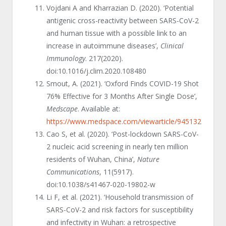
Vojdani A and Kharrazian D. (2020). ‘Potential
antigenic cross-reactivity between SARS-CoV-2
and human tissue with a possible link to an
increase in autoimmune diseases’,
Clinical
Immunology
. 217(2020).
doi:10.1016/j.clim.2020.108480
Smout, A. (2021). ‘Oxford Finds COVID-19 Shot
76% Effective for 3 Months After Single Dose’,
Medscape
. Available at:
https://www.medspace.com/viewarticle/945132
Cao S, et al. (2020). ‘Post-lockdown SARS-CoV-
2 nucleic acid screening in nearly ten million
residents of Wuhan, China’,
Nature
Communications
, 11(5917).
doi:10.1038/s41467-020-19802-w
Li F, et al. (2021). ‘Household transmission of
SARS-CoV-2 and risk factors for susceptibility
and infectivity in Wuhan: a retrospective