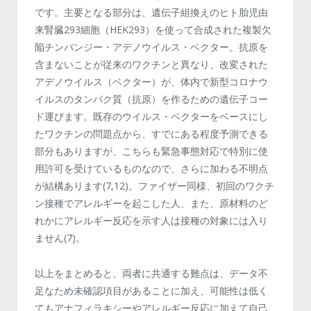
です。主要となる部分は、遺伝子組換えのヒト胎児由
来腎臓293細胞（HEK293）を使って合成された複製欠
陥チンパンジー・アデノウイルス・ベクター。抗原を
含まないことが従来のワクチンと異なり、改変された
アデノウイルス（ベクター）が、体内で新型コロナウ
イルスのタンパク質（抗原）を作るための遺伝子コー
ド運びます。既存のウイルス・ベクターをベースにし
たワクチンの問題点から、すでにある程度予測できる
部分もありますが、こちらも緊急事態対応で特別に使
用許可を受けているものなので、さらに加わる不明点
が結構あります(7,12)。ファイザー同様、初回のワクチ
ン接種でアレルギーを起こした人、また、原材料のど
れかにアレルギー反応を示す人は接種の対象には入り
ません(7)。
以上をまとめると、両者に共通する難点は、データ不
足なため未確認項目があることに加え、可能性は低く
てもアナフィラキシーやアレルギー反応に加えて自己