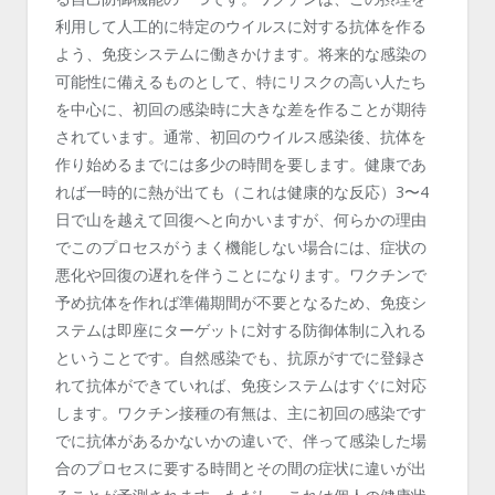
利用して人工的に特定のウイルスに対する抗体を作る
よう、免疫システムに働きかけます。将来的な感染の
可能性に備えるものとして、特にリスクの高い人たち
を中心に、初回の感染時に大きな差を作ることが期待
されています。通常、初回のウイルス感染後、抗体を
作り始めるまでには多少の時間を要します。健康であ
れば一時的に熱が出ても（これは健康的な反応）3〜4
日で山を越えて回復へと向かいますが、何らかの理由
でこのプロセスがうまく機能しない場合には、症状の
悪化や回復の遅れを伴うことになります。ワクチンで
予め抗体を作れば準備期間が不要となるため、免疫シ
ステムは即座にターゲットに対する防御体制に入れる
ということです。自然感染でも、抗原がすでに登録さ
れて抗体ができていれば、免疫システムはすぐに対応
します。ワクチン接種の有無は、主に初回の感染です
でに抗体があるかないかの違いで、伴って感染した場
合のプロセスに要する時間とその間の症状に違いが出