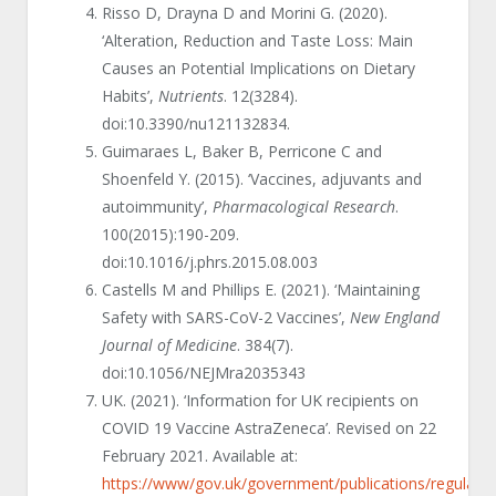
Risso D, Drayna D and Morini G. (2020).
‘Alteration, Reduction and Taste Loss: Main
Causes an Potential Implications on Dietary
Habits’,
Nutrients
. 12(3284).
doi:10.3390/nu121132834.
Guimaraes L, Baker B, Perricone C and
Shoenfeld Y. (2015). ‘Vaccines, adjuvants and
autoimmunity’,
Pharmacological Research
.
100(2015):190-209.
doi:10.1016/j.phrs.2015.08.003
Castells M and Phillips E. (2021). ‘Maintaining
Safety with SARS-CoV-2 Vaccines’,
New England
Journal of Medicine
. 384(7).
doi:10.1056/NEJMra2035343
UK. (2021). ‘Information for UK recipients on
COVID 19 Vaccine AstraZeneca’. Revised on 22
February 2021. Available at:
https://www/gov.uk/government/publications/regulator