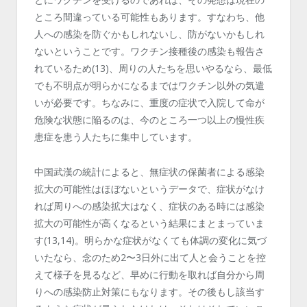
ところ間違っている可能性もあります。すなわち、他
人への感染を防ぐかもしれないし、防がないかもしれ
ないということです。ワクチン接種後の感染も報告さ
れているため(13)、周りの人たちを思いやるなら、最低
でも不明点が明らかになるまではワクチン以外の気遣
いが必要です。ちなみに、重度の症状で入院して命が
危険な状態に陥るのは、今のところ一つ以上の慢性疾
患症を患う人たちに集中しています。
中国武漢の統計によると、無症状の保菌者による感染
拡大の可能性はほぼないというデータで、症状がなけ
れば周りへの感染拡大はなく、症状のある時には感染
拡大の可能性が高くなるという結果にまとまっていま
す(13,14)。明らかな症状がなくても体調の変化に気づ
いたなら、念のため2〜3日外に出て人と会うことを控
えて様子を見るなど、早めに行動を取れば自分から周
りへの感染防止対策にもなります。その後もし該当す