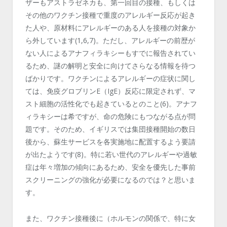
ザーもアストラゼネカも、第一回目の接種、もしくは
その他のワクチン接種で重度のアレルギー反応が起き
た人や、原材料にアレルギーのある人を接種の対象か
ら外しています(1,6,7)。ただし、アレルギーの前歴が
ない人によるアナフィラキシーもすでに報告されてい
るため、謎の解明と安全に向けてさらなる情報を待つ
ばかりです。ワクチンによるアレルギーの症状に関し
ては、免疫グロブリンE（IgE）反応に限定されず、マ
スト細胞の活性化でも起きているとのこと(6)。アナフ
ィラキシーは希ですが、命の危険にもつながる点が問
題です。そのため、イギリスでは集団接種開始の数日
後から、蘇生サービスを各実施地に配置するよう要請
が出たようです(8)。特に若い世代のアレルギーや過敏
症は年々増加の傾向にあるため、安全を優先した事前
スクリーニングの強化が必要になるのでは？と思いま
す。
また、ワクチン接種後に（ホルモンの関係で、特に女