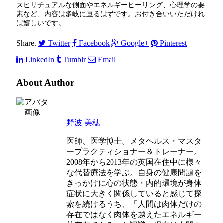
スピリチュアルな側面やエネルギーヒーリング、心理学の要
素など、内容は多岐に亘るはずです。お付き合いいただけれ
ば嬉しいです。
Share.
Twitter
Facebook
Google+
Pinterest
LinkedIn
Tumblr
Email
About Author
野波 美穂
医師、医学博士。メタヘルス・マスタ
ープラクティショナー＆トレーナー。
2008年から2013年の英国在住中に様々
な代替療法を学ぶ。自身の健康問題を
きっかけに心の状態・内的環境が身体
症状に大きく関係していると感じて探
索を続けるうち、「人間は肉体だけの
存在ではなく肉体を越えたエネルギー