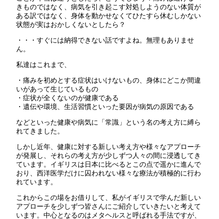
きものではなく、病気を引き起こす対処しようのない体質が
ある訳ではなく、身体を動かせなくてひたすら休むしかない
状態が実はおかしくないとしたら？
・・・すぐには納得できない話ですよね。無理もありませ
ん。
私達はこれまで、
・痛みを初めとする症状はいけないもの、身体にどこか間違
いがあって生じているもの
・症状が全くないのが健康である
・遺伝や環境、生活習慣といった要因が病気の原因である
などといった健康や病気に「常識」という名の考え方に縛ら
れてきました。
しかし近年、健康に対する新しい考え方や様々なアプローチ
が発展し、それらの考え方が少しずつ人々の間に浸透してき
ています。イギリスは日本に比べるとこの点で遥かに進んで
おり、西洋医学だけに囚われない様々な療法が積極的に行わ
れています。
これからこの場をお借りして、私がイギリスで学んだ新しい
アプローチを少しずつ皆さんにご紹介していきたいと考えて
います。中心となるのはメタヘルスと呼ばれる手法ですが、