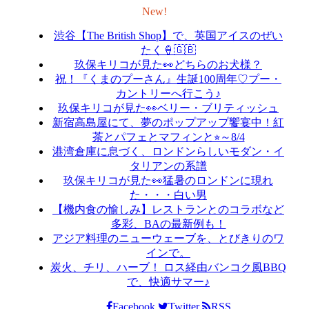
New!
渋谷【The British Shop】で、英国アイスのぜい
たく🍦🇬🇧
玖保キリコが見た👀どちらのお犬様？
祝！『くまのプーさん』生誕100周年♡プー・
カントリーへ行こう♪
玖保キリコが見た👀ベリー・ブリティッシュ
新宿高島屋にて、夢のポップアップ饗宴中！紅
茶とパフェとマフィンと⭐︎～8/4
港湾倉庫に息づく、ロンドンらしいモダン・イ
タリアンの系譜
玖保キリコが見た👀猛暑のロンドンに現れ
た・・・白い男
【機内食の愉しみ】レストランとのコラボなど
多彩、BAの最新例も！
アジア料理のニューウェーブを、とびきりのワ
インで。
炭火、チリ、ハーブ！ ロス経由バンコク風BBQ
で、快適サマー♪
Facebook
Twitter
RSS