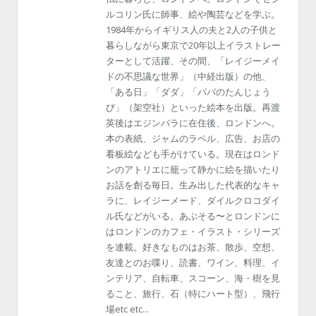
ルコリン氏に師事、絵や陶芸などを学ぶ。
1984年からイギリス人の夫と2人の子供と
暮らしながら東京で20年以上イラストレー
ターとして活躍、その間、「レイジーメイ
ドの不思議な世界」（中経出版）の他、
「ある日」「ダダ」「パパのたんじょう
び」（架空社）といった絵本を出版。再渡
英後はエジンバラに在住後、ロンドンへ。
本の表紙、ジャムのラベル、広告、お店の
看板絵なども手がけている。現在はロンド
ンのアトリエに籠って静かに絵を描いたり
お話を創る毎日。生み出した代表的なキャ
ラに、レイジーメード、ダイルクロコダイ
ル氏などがいる。あぶそる〜とロンドンに
はロンドンのカフェ・イラスト・シリーズ
を連載。好きなものはお茶、散歩、空想、
友達とのお喋り、読書、ワイン、料理、イ
ンテリア、自転車、スコーン、海・樹を見
ること、旅行、石（特にハート型）、飛行
場etc etc...