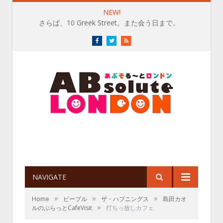
NEW!
さらば、10 Greek Street。また会う日まで。
Facebook
Twitter
RSS
NAVIGATE
»
»
»
Home
ピープル
ザ・ハプニングス
島田カオ
»
ルのぶらっとCafeVisit
打ちっ放しカフェ