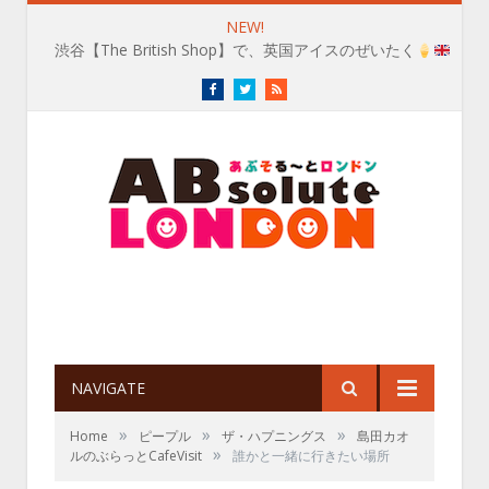
NEW!
渋谷【The British Shop】で、英国アイスのぜいたく
Facebook
Twitter
RSS
NAVIGATE
»
»
»
Home
ピープル
ザ・ハプニングス
島田カオ
»
ルのぶらっとCafeVisit
誰かと一緒に行きたい場所