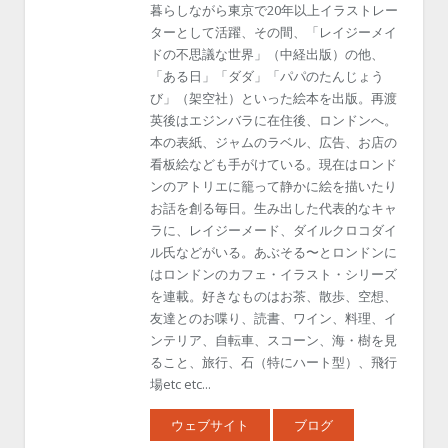
暮らしながら東京で20年以上イラストレー
ターとして活躍、その間、「レイジーメイ
ドの不思議な世界」（中経出版）の他、
「ある日」「ダダ」「パパのたんじょう
び」（架空社）といった絵本を出版。再渡
英後はエジンバラに在住後、ロンドンへ。
本の表紙、ジャムのラベル、広告、お店の
看板絵なども手がけている。現在はロンド
ンのアトリエに籠って静かに絵を描いたり
お話を創る毎日。生み出した代表的なキャ
ラに、レイジーメード、ダイルクロコダイ
ル氏などがいる。あぶそる〜とロンドンに
はロンドンのカフェ・イラスト・シリーズ
を連載。好きなものはお茶、散歩、空想、
友達とのお喋り、読書、ワイン、料理、イ
ンテリア、自転車、スコーン、海・樹を見
ること、旅行、石（特にハート型）、飛行
場etc etc...
ウェブサイト
ブログ