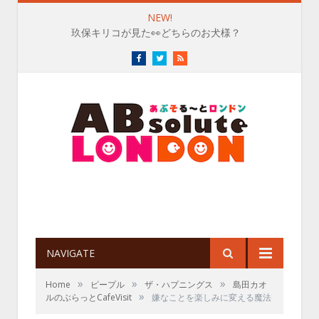
NEW!
玖保キリコが見た👀どちらのお犬様？
Facebook
Twitter
RSS
NAVIGATE
»
»
»
Home
ピープル
ザ・ハプニングス
島田カオ
»
ルのぶらっとCafeVisit
嫌なことを楽しみに変える魔法