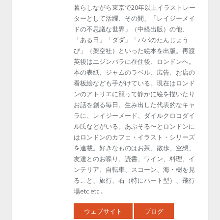
暮らしながら東京で20年以上イラストレー
ターとして活躍、その間、「レイジーメイ
ドの不思議な世界」（中経出版）の他、
「ある日」「ダダ」「パパのたんじょう
び」（架空社）といった絵本を出版。再渡
英後はエジンバラに在住後、ロンドンへ。
本の表紙、ジャムのラベル、広告、お店の
看板絵なども手がけている。現在はロンド
ンのアトリエに籠って静かに絵を描いたり
お話を創る毎日。生み出した代表的なキャ
ラに、レイジーメード、ダイルクロコダイ
ル氏などがいる。あぶそる〜とロンドンに
はロンドンのカフェ・イラスト・シリーズ
を連載。好きなものはお茶、散歩、空想、
友達とのお喋り、読書、ワイン、料理、イ
ンテリア、自転車、スコーン、海・樹を見
ること、旅行、石（特にハート型）、飛行
場etc etc...
ウェブサイト
ブログ