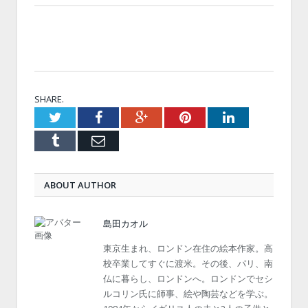
SHARE.
Twitter
Facebook
Google+
Pinterest
LinkedIn
Tumblr
Email
ABOUT AUTHOR
島田カオル
東京生まれ、ロンドン在住の絵本作家。高
校卒業してすぐに渡米。その後、パリ、南
仏に暮らし、ロンドンへ。ロンドンでセシ
ルコリン氏に師事、絵や陶芸などを学ぶ。