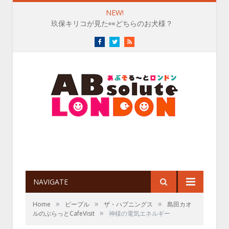
NEW!
玖保キリコが見た👀どちらのお犬様？
Facebook
Twitter
RSS
NAVIGATE
»
»
»
Home
ピープル
ザ・ハプニングス
島田カオ
»
ルのぶらっとCafeVisit
神様の電気エネルギー