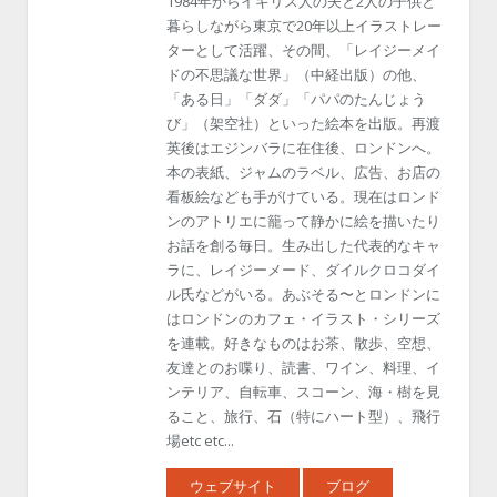
1984年からイギリス人の夫と2人の子供と
暮らしながら東京で20年以上イラストレー
ターとして活躍、その間、「レイジーメイ
ドの不思議な世界」（中経出版）の他、
「ある日」「ダダ」「パパのたんじょう
び」（架空社）といった絵本を出版。再渡
英後はエジンバラに在住後、ロンドンへ。
本の表紙、ジャムのラベル、広告、お店の
看板絵なども手がけている。現在はロンド
ンのアトリエに籠って静かに絵を描いたり
お話を創る毎日。生み出した代表的なキャ
ラに、レイジーメード、ダイルクロコダイ
ル氏などがいる。あぶそる〜とロンドンに
はロンドンのカフェ・イラスト・シリーズ
を連載。好きなものはお茶、散歩、空想、
友達とのお喋り、読書、ワイン、料理、イ
ンテリア、自転車、スコーン、海・樹を見
ること、旅行、石（特にハート型）、飛行
場etc etc...
ウェブサイト
ブログ