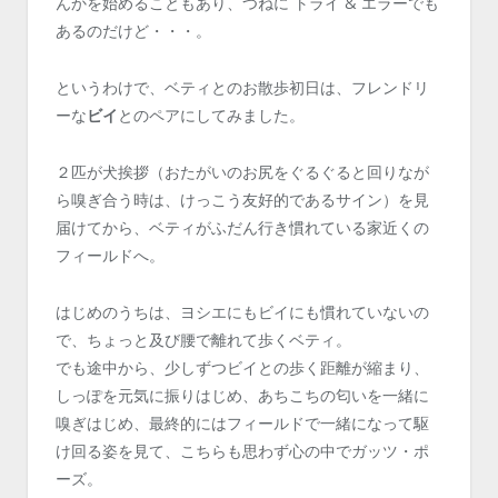
んかを始めることもあり、つねに トライ & エラーでも
あるのだけど・・・。
というわけで、ベティとのお散歩初日は、フレンドリ
ーな
ビイ
とのペアにしてみました。
２匹が犬挨拶（おたがいのお尻をぐるぐると回りなが
ら嗅ぎ合う時は、けっこう友好的であるサイン）を見
届けてから、ベティがふだん行き慣れている家近くの
フィールドへ。
はじめのうちは、ヨシエにもビイにも慣れていないの
で、ちょっと及び腰で離れて歩くベティ。
でも途中から、少しずつビイとの歩く距離が縮まり、
しっぽを元気に振りはじめ、あちこちの匂いを一緒に
嗅ぎはじめ、最終的にはフィールドで一緒になって駆
け回る姿を見て、こちらも思わず心の中でガッツ・ポ
ーズ。