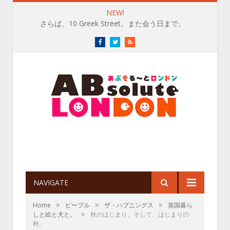
NEW!
さらば、10 Greek Street。また会う日まで。
Facebook
Twitter
RSS
NAVIGATE
»
»
»
Home
ピープル
ザ・ハプニングス
英国暮ら
»
しと絵と犬と。
秋のはじまり。そして、はじまりの
秋。