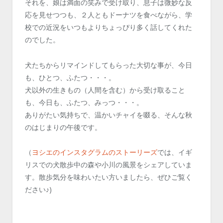
それを、娘は満面の笑みで受け取り、息子は微妙な反
応を見せつつも、２人ともドーナツを食べながら、学
校での近況をいつもよりちょっぴり多く話してくれた
のでした。
犬たちからリマインドしてもらった大切な事が、今日
も、ひとつ、ふたつ・・・。
犬以外の生きもの（人間を含む）から受け取ること
も、今日も、ふたつ、みっつ・・・。
ありがたい気持ちで、温かいチャイを啜る、そんな秋
のはじまりの午後です。
（
ヨシエのインスタグラムのストーリーズ
では、イギ
リスでの犬散歩中の森や小川の風景をシェアしていま
す。散歩気分を味わいたい方いましたら、ぜひご覧く
ださい♪)