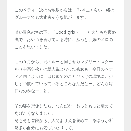
このベティ、次のお散歩からは、３-４匹くらい一緒の
グループでも大丈夫そうな気がします。
淡い青色の空の下、「Good girls〜！」と犬たちを褒め
撫で、おやつをあげている時に、ふっと、娘のメロの
ことを思いました。
この９月から、兄のルーと同じセカンダリー・スクー
ル（中高学校）の新入生となった彼女も、今日のベテ
ィと同じように、はじめてのことだらけの環境に、少
しずつ慣れていっているところなんだなー、どんな毎
日なのかなー、と。
その姿を想像したら、なんだか、もっともっと褒めて
あげたくなりました。
そもそも普段から、人間より犬を褒めているほうが断
然多い自分にも気づいたりして。