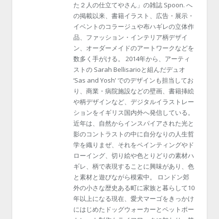
た２人の仕立てやさん」の雑誌 Spoon. へ
の掲載以来、書籍イラスト、広告・展示・
イベントのコラージュや布ハギレの立体作
品、ファッション・インテリア柄デザイ
ン、オーダーメイドのアートワークなどを
数多く手がける。 2014年から、アーティ
ストの Sarah Bellisarioと組んだデュオ
‘Sas and Yosh’ でのデザインも担当してお
り、商業・病院施設などの壁画、書籍挿絵
や柄デザインなど、デジタルイラストレー
ションをイギリス国内外へ発信している。
近年は、自然からインスパイアされた光と
影のコントラストの中に自分なりの人生哲
学を織りまぜ、それをペインティングやド
ローイング、切り絵や色とりどりの素材ハ
ギレ、柄で表現することに興味があり、色
と素材と遊びながら模索中。 ロンドン郊
外の小さな歴史ある町に家族と暮らして10
年以上になる現在、愛犬マーゴをきっかけ
にはじめたドッグウォーカーとペットポー