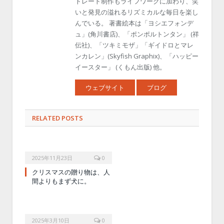
トレート制作もライフワークに加わり、笑
いと発見の溢れるリズミカルな毎日を楽し
んでいる。 著書絵本は「ヨシエフォンデ
ュ」(角川書店)、「ポンポルトンタン」 (祥
伝社)、「ツキミモザ」「ギイドロとマレ
ンカレン」(Skyfish Graphix)、「ハッピー
イースター」 (くもん出版) 他。
ウェブサイト
ブログ
RELATED POSTS
2025年11月23日
0
クリスマスの贈り物は、人
間よりもまず犬に。
2025年3月10日
0