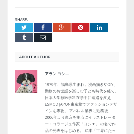
SHARE.
Twitter
Facebook
Google+
Pinterest
LinkedIn
Tumblr
Email
ABOUT AUTHOR
アラン ヨシエ
1979年、福島県生まれ。漫画描きやDIY、
動物のお世話を楽しむ子ども時代を経て、
日本大学獣医学科在学中に進路を変え、
ESMOD JAPON東京校でファッションデザ
インを専攻。 アパレル業界に勤務後、
2006年より東京を拠点にイラストレータ
ー・コラージュ作家「ヨシエ」 の名で作
品の発表をはじめる。 絵本「世界にたっ