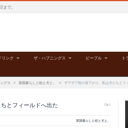
会う日まで。
ドリンク
ザ・ハプニングス
ピープル
ト
»
»
ニングス
英国暮らしと絵と犬と。
ザアザア雨の昼下がり。私は犬たちとフ
たちとフィールドへ出た
0
英国暮らしと絵と犬と。