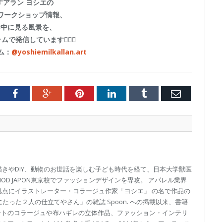
すアラン ヨシエの
ワークショップ情報、
歩中に見る風景を、
で発信しています🐕‍🦺🌳
ム：
@yoshiemilkallan.art
tter
Facebook
Google+
Pinterest
LinkedIn
Tumblr
Email
画描きやDIY、動物のお世話を楽しむ子ども時代を経て、日本大学獣医
OD JAPON東京校でファッションデザインを専攻。 アパレル業界
を拠点にイラストレーター・コラージュ作家「ヨシエ」 の名で作品の
たった２人の仕立てやさん」の雑誌 Spoon. への掲載以来、書籍
ントのコラージュや布ハギレの立体作品、ファッション・インテリ