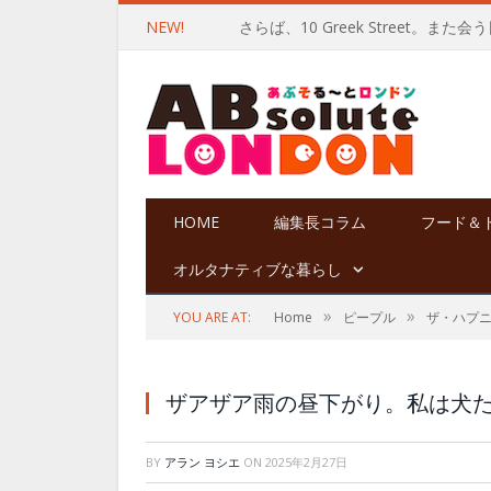
NEW!
さらば、10 Greek Street。また
HOME
編集長コラム
フード＆
オルタナティブな暮らし
»
»
YOU ARE AT:
Home
ピープル
ザ・ハプ
ザアザア雨の昼下がり。私は犬
BY
アラン ヨシエ
ON
2025年2月27日