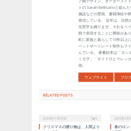
ア柄デザイン、オーダーメイド
トの Sarah Bellisario
施設などの壁画、書籍挿絵や
発信している。 近年は、自然
生哲学を織りまぜ、それをペ
柄で表現することに興味があり
町に家族と暮らして10年以上
ペットポートレート制作もラ
んでいる。 著書絵本は「ヨシエ
ミモザ」「ギイドロとマレンカレン」
他。
ウェブサイト
ブロ
RELATED POSTS
2025年11月23日
0
2025年3月
クリスマスの贈り物は、人間より
春のロン