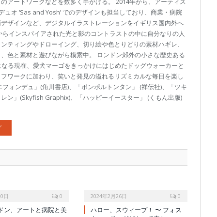
のアートワークなどを数多く手がける。 2014年から、アーティス
と組んだデュオ ‘Sas and Yosh’ でのデザインも担当しており、商業・病院
柄デザインなど、デジタルイラストレーションをイギリス国内外へ
からインスパイアされた光と影のコントラストの中に自分なりの人
インティングやドローイング、切り絵や色とりどりの素材ハギレ、
、色と素材と遊びながら模索中。 ロンドン郊外の小さな歴史ある
になる現在、愛犬マーゴをきっかけにはじめたドッグウォーカーと
イフワークに加わり、笑いと発見の溢れるリズミカルな毎日を楽し
フォンデュ」(角川書店)、「ポンポルトンタン」 (祥伝社)、「ツキ
(Skyfish Graphix)、「ハッピーイースター」 (くもん出版)
グ
10日
0
2024年2月26日
0
ドン、アートと病院と美
ハロー、スウィープ！ 〜 フォス