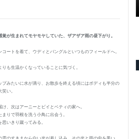
感覚が生まれてモヤモヤしていた、ザアザア雨の昼下がり。
ンコートを着て、ウディとバングルといつものフィールドへ。
よりも生温かくなっていることに気づく。
ップみたいに水が滴り、お散歩を終える頃にはボディも半分の
大笑い。
届け、次はアーニーとビイとベティの家へ。
たまりで羽根を洗う小鳥に出会う。
を思いきり蹴ってみる。
の雲のすきまから白い光が差し込み、その光と雨の中を黒い