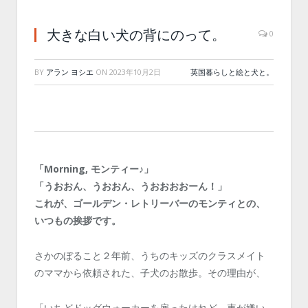
大きな白い犬の背にのって。
0
BY
アラン ヨシエ
ON
2023年10月2日
英国暮らしと絵と犬と。
「Morning, モンティー♪」
「うおおん、うおおん、うおおおおーん！」
これが、ゴールデン・レトリーバーのモンティとの、
いつもの挨拶です。
さかのぼること２年前、うちのキッズのクラスメイト
のママから依頼された、子犬のお散歩。その理由が、
「いちどドッグウォーカーを雇ったけれど、車が嫌い