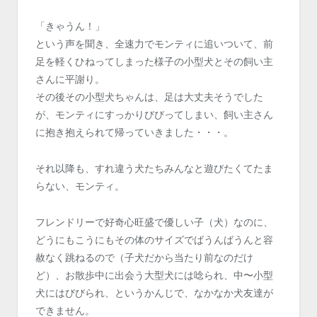
「きゃうん！」
という声を聞き、全速力でモンティに追いついて、前
足を軽くひねってしまった様子の小型犬とその飼い主
さんに平謝り。
その後その小型犬ちゃんは、足は大丈夫そうでした
が、モンティにすっかりびびってしまい、飼い主さん
に抱き抱えられて帰っていきました・・・。
それ以降も、すれ違う犬たちみんなと遊びたくてたま
らない、モンティ。
フレンドリーで好奇心旺盛で優しい子（犬）なのに、
どうにもこうにもその体のサイズでばうんばうんと容
赦なく跳ねるので（子犬だから当たり前なのだけ
ど）、お散歩中に出会う大型犬には唸られ、中〜小型
犬にはびびられ、というかんじで、なかなか犬友達が
できません。