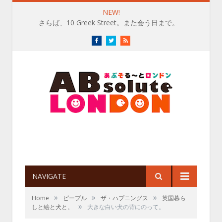
NEW!
さらば、10 Greek Street。また会う日まで。
Facebook
Twitter
RSS
NAVIGATE
»
»
»
Home
ピープル
ザ・ハプニングス
英国暮ら
»
しと絵と犬と。
大きな白い犬の背にのって。