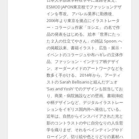
ESMOD JAPON東京校でファッションデザ
インを専攻。 アパレル業界に勤務後、
2006年より東京を拠点にイラストレータ
ー・コラージュ作家「ヨシエ」 の名で作
品の発表をはじめる。 絵本「世界にたっ
た２人の仕立てやさん」の雑誌 Spoon. へ
の掲載以来、書籍イラスト、広告・展示・
イベントのコラージュや布ハギレの立体作
品、ファッション・インテリア柄デザイ
ン、オーダーメイドのアートワークなどを
数多く手がける。 2014年から、アーティ
ストの Sarah Bellisarioと組んだデュオ
‘Sas and Yosh’ でのデザインも担当してお
り、商業・病院施設などの壁画、書籍挿絵
や柄デザインなど、デジタルイラストレー
ションをイギリス国内外へ発信している。
近年は、自然からインスパイアされた光と
影のコントラストの中に自分なりの人生哲
学を織りまぜ、それをペインティングやド
ローイング、切り絵や色とりどりの素材ハ