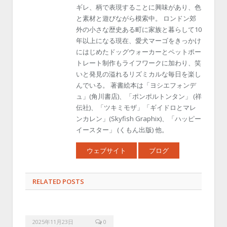
ギレ、柄で表現することに興味があり、色
と素材と遊びながら模索中。 ロンドン郊
外の小さな歴史ある町に家族と暮らして10
年以上になる現在、愛犬マーゴをきっかけ
にはじめたドッグウォーカーとペットポー
トレート制作もライフワークに加わり、笑
いと発見の溢れるリズミカルな毎日を楽し
んでいる。 著書絵本は「ヨシエフォンデ
ュ」(角川書店)、「ポンポルトンタン」 (祥
伝社)、「ツキミモザ」「ギイドロとマレ
ンカレン」(Skyfish Graphix)、「ハッピー
イースター」 (くもん出版) 他。
ウェブサイト
ブログ
RELATED POSTS
2025年11月23日
0