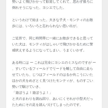
勢いよく飛びかかって歓迎してくれて、思わず後ろに
倒れそうになった、ヨシエでした。
というわけで始まった、大きな子犬・モンティのお散
歩には、いろいろと忘れられない思い出が。
ご近所で、同じ時間帯に一緒にお散歩できると思って
いた犬は、モンティがはしゃいで飛びかかるために警
戒吠えするようになってしまい、うまくいかず。
ある時には ー これは完全にヨシエのミスなのですが ー
、すいているフィールドでリードを離して自由に走ら
せていたら、じつはフィールドのはるか向こうにいた
ほかの犬をめざとく見つけたモンティが、ものすごい
勢いで駆けていき、
「遊ぼうよ！遊ぼうよ！」
と犬のまわりを跳ね回り、あいにくそれが小型犬だっ
たためにその足を踏んづけてしまったのです。