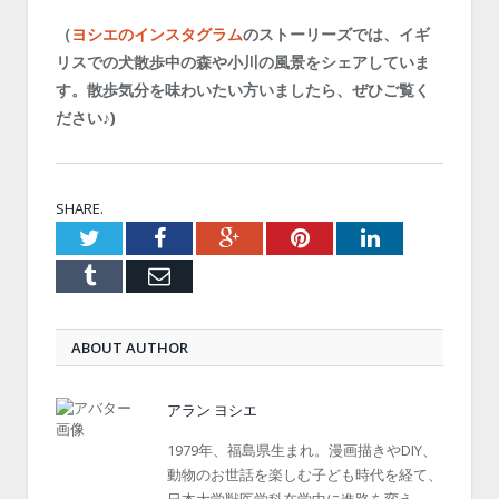
（
ヨシエのインスタグラム
のストーリーズでは、イギ
リスでの犬散歩中の森や小川の風景をシェアしていま
す。散歩気分を味わいたい方いましたら、ぜひご覧く
ださい♪)
SHARE.
Twitter
Facebook
Google+
Pinterest
LinkedIn
Tumblr
Email
ABOUT AUTHOR
アラン ヨシエ
1979年、福島県生まれ。漫画描きやDIY、
動物のお世話を楽しむ子ども時代を経て、
日本大学獣医学科在学中に進路を変え、