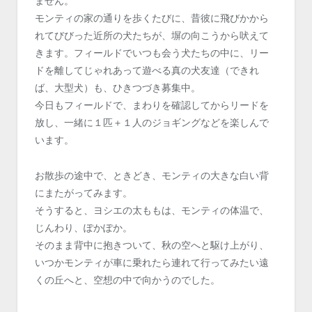
ません。
モンティの家の通りを歩くたびに、昔彼に飛びかから
れてびびった近所の犬たちが、塀の向こうから吠えて
きます。フィールドでいつも会う犬たちの中に、リー
ドを離してじゃれあって遊べる真の犬友達（できれ
ば、大型犬）も、ひきつづき募集中。
今日もフィールドで、まわりを確認してからリードを
放し、一緒に１匹＋１人のジョギングなどを楽しんで
います。
お散歩の途中で、ときどき、モンティの大きな白い背
にまたがってみます。
そうすると、ヨシエの太ももは、モンティの体温で、
じんわり、ぽかぽか。
そのまま背中に抱きついて、秋の空へと駆け上がり、
いつかモンティが車に乗れたら連れて行ってみたい遠
くの丘へと、空想の中で向かうのでした。