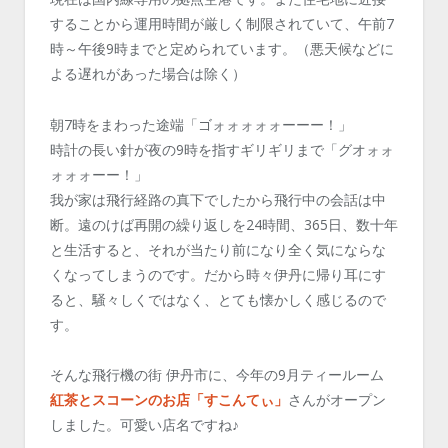
することから運用時間が厳しく制限されていて、午前7
時～午後9時までと定められています。（悪天候などに
よる遅れがあった場合は除く）
朝7時をまわった途端「ゴォォォォォーーー！」
時計の長い針が夜の9時を指すギリギリまで「グオォォ
ォォォーー！」
我が家は飛行経路の真下でしたから飛行中の会話は中
断。遠のけば再開の繰り返しを24時間、365日、数十年
と生活すると、それが当たり前になり全く気にならな
くなってしまうのです。だから時々伊丹に帰り耳にす
ると、騒々しくではなく、とても懐かしく感じるので
す。
そんな飛行機の街 伊丹市に、今年の9月ティールーム
紅茶とスコーンのお店「すこんてぃ」
さんがオープン
しました。可愛い店名ですね♪