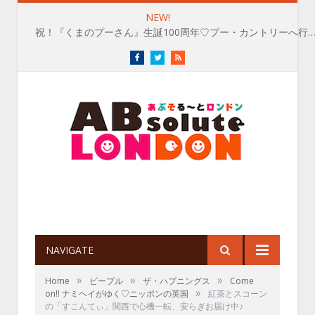
NEW!
祝！『くまのプーさん』生誕100周年♡プー・カントリーへ行
Facebook
Twitter
RSS
NAVIGATE
»
»
»
Home
ピープル
ザ・ハプニングス
Come
»
on!! ナミヘイがゆく♡ニッポンの英国
紅茶とスコーン
の「すこんてぃ」関西で心機一転、安らぎお届け中♪