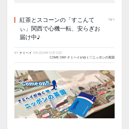
紅茶とスコーンの「すこんて
0
ぃ」関西で心機一転、安らぎお
届け中♪
BY
ナミヘイ
ON
2024年12月12日
COME ON!! ナミヘイがゆく♡ニッポンの英国