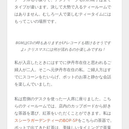
タイプが違います。決して大勢で入るティールームで
はありません。むしろ一人で楽しむティータイムには
もってこいの場所です。
BGMはCDの時もありますがLPレコードも聴けるそうです
よ♪ クリスマスには何が流れるのか楽しみですね！
私が入店したときにはすでに伊丹市在住と思われるご
婦人が二人。そこへ元伊丹市在住の私。ご婦人方はす
でにスコーンをたいらげ、ポットのお茶と静かな会話
を楽しんでいました。
私は窓側のデスクを使った一人席に座りました。こち
らのティールームでは、店内のカップボードから好き
な茶器を選び、紅茶をいただくことができます。私は
スシーラガーデンティーのBOP-SP
をこちらの茶器で。
ポットで出てきた紅茶は、美味しいタイミングで茶葉