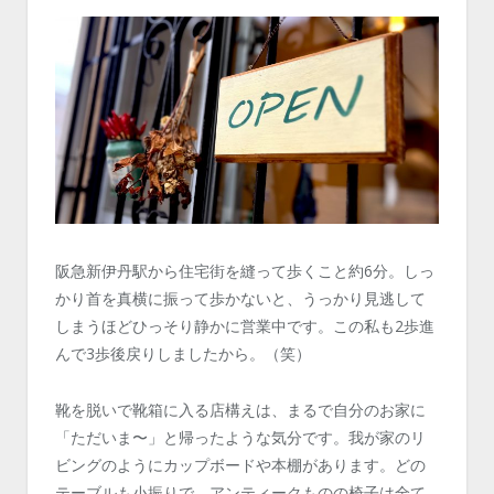
阪急新伊丹駅から住宅街を縫って歩くこと約6分。しっ
かり首を真横に振って歩かないと、うっかり見逃して
しまうほどひっそり静かに営業中です。この私も2歩進
んで3歩後戻りしましたから。（笑）
靴を脱いで靴箱に入る店構えは、まるで自分のお家に
「ただいま〜」と帰ったような気分です。我が家のリ
ビングのようにカップボードや本棚があります。どの
テーブルも小振りで、アンティークものの椅子は全て