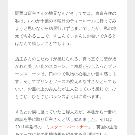
関西は店主さんの地元なんだそうですよ。東京在住の
私は、いつか千葉の木曜日のティールームに行ってみ
ようと思いながら結局行けずじまいでしたが、私の地
元でもあるここで、すこんてぃさんにお会いできると
はなんて嬉しいことでしょう。
店主さんのこだわりが感じられる、真っ直ぐに型が抜
かれた美しい姿のスコーン。全粒粉が少し入ったプレ
ーンスコーンは、口の中で穀物の心地よい音を感じま
す。そしてプリンとソースの控えめな甘さがとっても
いい。お皿の上のみんなが主人公っていう感じで、ひ
とさじ、ひとさじバランスよく口に運べます。
するとお隣に座っていたご婦人方が、本棚から一冊の
雑誌を手に取り店主さんと話し始めました。それは
2011年発行の「
ミスター・パートナー
」、英国の生活
をテーマに旬の現地情報を紹介する月刊誌でした。