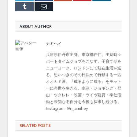
Tumblr
Email
ABOUT AUTHOR
ナミヘイ
兵庫県伊丹市出身。東京都在住。主婦時々
パートタイムジョブをこなす。子育て期を
ニューヨーク、ロンドンにて駐在生活を送
る。思いつきのその日決めで行動する一匹
オオカミ派。『成るように成る』をモット
ーに今世を生きる。水泳・ジョギング・登
山・ウクレレ・映画・ライヴ鑑賞・奉仕活
動と未知なる自分を今後も探求し続ける。
Instagram: @n_amihey
RELATED POSTS