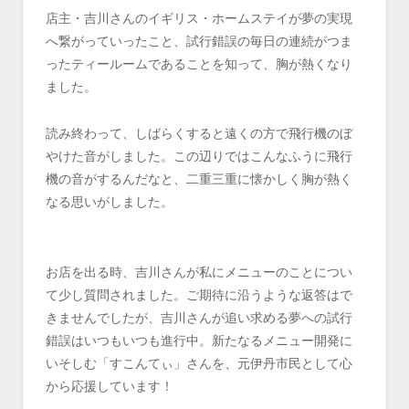
店主・吉川さんのイギリス・ホームステイが夢の実現
へ繋がっていったこと、試行錯誤の毎日の連続がつま
ったティールームであることを知って、胸が熱くなり
ました。
読み終わって、しばらくすると遠くの方で飛行機のぼ
やけた音がしました。この辺りではこんなふうに飛行
機の音がするんだなと、二重三重に懐かしく胸が熱く
なる思いがしました。
お店を出る時、吉川さんが私にメニューのことについ
て少し質問されました。ご期待に沿うような返答はで
きませんでしたが、吉川さんが追い求める夢への試行
錯誤はいつもいつも進行中。新たなるメニュー開発に
いそしむ「すこんてぃ」さんを、元伊丹市民として心
から応援しています！