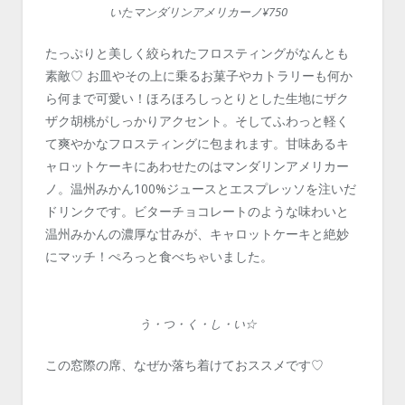
いたマンダリンアメリカーノ¥750
たっぷりと美しく絞られたフロスティングがなんとも
素敵♡ お皿やその上に乗るお菓子やカトラリーも何か
ら何まで可愛い！ほろほろしっとりとした生地にザク
ザク胡桃がしっかりアクセント。そしてふわっと軽く
て爽やかなフロスティングに包まれます。甘味あるキ
ャロットケーキにあわせたのはマンダリンアメリカー
ノ。温州みかん100%ジュースとエスプレッソを注いだ
ドリンクです。ビターチョコレートのような味わいと
温州みかんの濃厚な甘みが、キャロットケーキと絶妙
にマッチ！ぺろっと食べちゃいました。
う・つ・く・し・い☆
この窓際の席、なぜか落ち着けておススメです♡