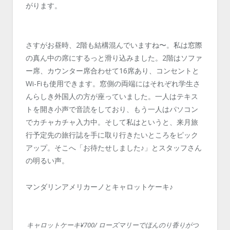
がります。
さすがお昼時、2階も結構混んでいますね〜。私は窓際
の真ん中の席にするっと滑り込みました。2階はソファ
ー席、カウンター席合わせて16席あり、コンセントと
Wi-Fiも使用できます。窓側の両端にはそれぞれ学生さ
んらしき外国人の方が座っていました。一人はテキス
トを開き小声で音読をしており、もう一人はパソコン
でカチャカチャ入力中。そして私はというと、来月旅
行予定先の旅行誌を手に取り行きたいところをピック
アップ。そこへ「お待たせしました♪」とスタッフさん
の明るい声。
マンダリンアメリカーノとキャロットケーキ♪
キャロットケーキ¥700/ ローズマリーでほんのり香りがつ