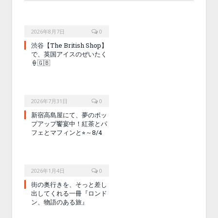
2026年8月7日
0
渋谷【The British Shop】
で、英国アイスのぜいたく
🍦🇬🇧
2026年7月31日
0
新宿高島屋にて、夢のポッ
プアップ饗宴中！紅茶とパ
フェとマフィンと⭐︎～8/4
2026年1月4日
0
街の奥行きを、そっと差し
出してくれる一冊『ロンド
ン、物語のある旅』