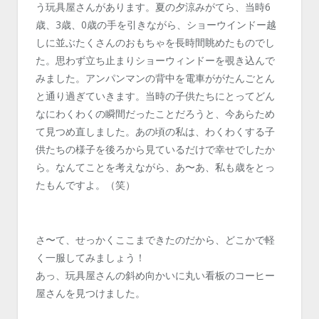
う玩具屋さんがあります。夏の夕涼みがてら、当時6
歳、3歳、0歳の手を引きながら、ショーウインドー越
しに並ぶたくさんのおもちゃを長時間眺めたものでし
た。思わず立ち止まりショーウィンドーを覗き込んで
みました。アンパンマンの背中を電車ががたんごとん
と通り過ぎていきます。当時の子供たちにとってどん
なにわくわくの瞬間だったことだろうと、今あらため
て見つめ直しました。あの頃の私は、わくわくする子
供たちの様子を後ろから見ているだけで幸せでしたか
ら。なんてことを考えながら、あ〜あ、私も歳をとっ
たもんですよ。（笑）
さ〜て、せっかくここまできたのだから、どこかで軽
く一服してみましょう！
あっ、玩具屋さんの斜め向かいに丸い看板のコーヒー
屋さんを見つけました。