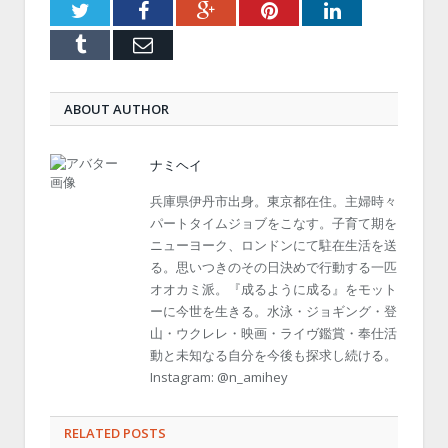
Twitter
Facebook
Google+
Pinterest
LinkedIn
Tumblr
Email
ABOUT AUTHOR
ナミヘイ
兵庫県伊丹市出身。東京都在住。主婦時々
パートタイムジョブをこなす。子育て期を
ニューヨーク、ロンドンにて駐在生活を送
る。思いつきのその日決めで行動する一匹
オオカミ派。『成るように成る』をモット
ーに今世を生きる。水泳・ジョギング・登
山・ウクレレ・映画・ライヴ鑑賞・奉仕活
動と未知なる自分を今後も探求し続ける。
Instagram: @n_amihey
RELATED POSTS