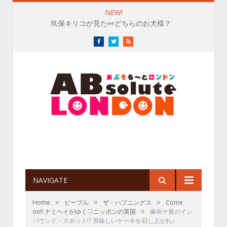
NEW!
玖保キリコが見た👀どちらのお犬様？
Facebook
Twitter
RSS
NAVIGATE
»
»
»
Home
ピープル
ザ・ハプニングス
Come
»
on!! ナミヘイがゆく♡ニッポンの英国
麻布十番のイン
バウンド・スポット!? 美味しいケーキを召し上がれ♪