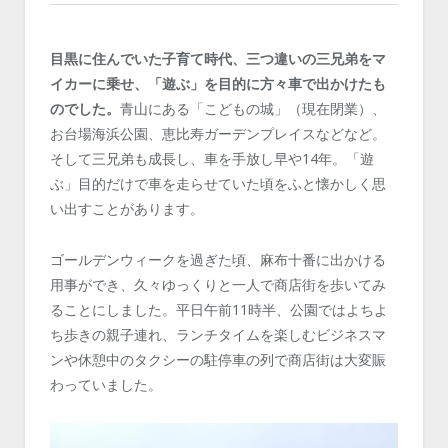
目黒に住んでいた子育て時代、三つ違いの三兄弟をマ
イカーに乗せ、「遊ぶ」を目的に方々車で出かけたも
のでした。
青山にある「こどもの城」（現在閉業）、
お台場海浜公園、恵比寿ガーデンプレイスなどなど。
そして三兄弟も成長し、車を手放し早や14年。「遊
ぶ」目的だけで車を走らせていた頃をふと懐かしく思
い出すことがあります。
ゴールデンウィークを過ぎた頃、麻布十番に出かける
用事ができ、久々ゆっくりと一人で商店街を歩いてみ
ることにしました。平日午前11時半、公園ではよちよ
ち歩きの親子連れ、ランチタイムを楽しむビジネスマ
ンや休憩中のタクシーの駐停車の列で商店街は大変賑
わっていました。