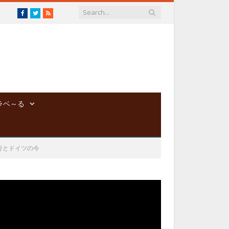
Facebook
Twitter
RSS
ラベ～る
行とドイツの今
動
画
プ
レ
ー