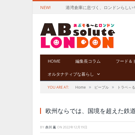
NEW!
港湾倉庫に息づく、ロンドンらしい
HOME
編集長コラム
フード＆
オルタナティブな暮らし
»
»
YOU ARE AT:
Home
ピープル
トラベ～
欧州ならでは、国境を超えた鉄
BY
赤川 薫
ON
2022年12月19日