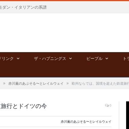
モダン・イタリアンの系譜
ドリンク
ザ・ハプニングス
ピープル
ト
»
»
る
赤川薫のあぶそる〜とレイルウェイ
欧州ならでは、国境を超えた鉄道旅
道旅行とドイツの今
0
赤川薫のあぶそる〜とレイルウェイ