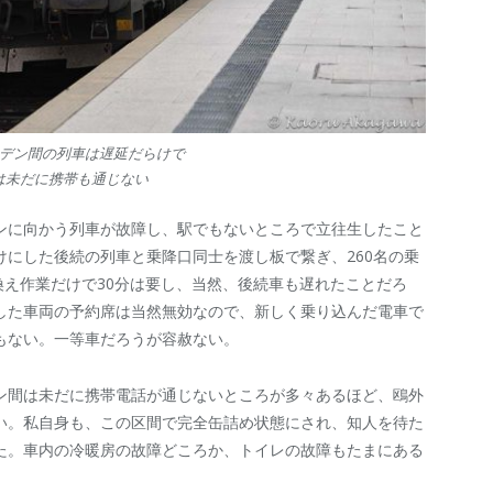
デン間の列車は遅延だらけで
は未だに携帯も通じない
ルリンに向かう列車が故障し、駅でもないところで立往生したこと
にした後続の列車と乗降口同士を渡し板で繋ぎ、260名の乗
り換え作業だけで30分は要し、当然、後続車も遅れたことだろ
した車両の予約席は当然無効なので、新しく乗り込んだ電車で
もない。一等車だろうが容赦ない。
ン間は未だに携帯電話が通じないところが多々あるほど、鴎外
い。私自身も、この区間で完全缶詰め状態にされ、知人を待た
た。車内の冷暖房の故障どころか、トイレの故障もたまにある