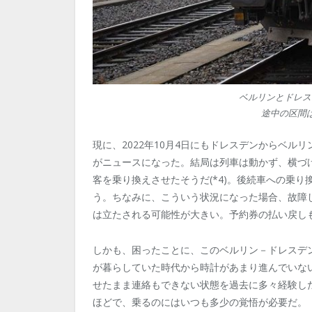
ベルリンとドレス
途中の区間
現に、2022年10月4日にもドレスデンからベ
がニュースになった。結局は列車は動かず、横づけ
客を乗り換えさせたそうだ(*4)。後続車への乗
う。ちなみに、こういう状況になった場合、故障
は立たされる可能性が大きい。予約券の払い戻し
しかも、困ったことに、このベルリン－ドレスデ
が暮らしていた時代から時計があまり進んでいな
せたまま連絡もできない状態を過去に多々経験し
ほどで、乗るのにはいつも多少の覚悟が必要だ。