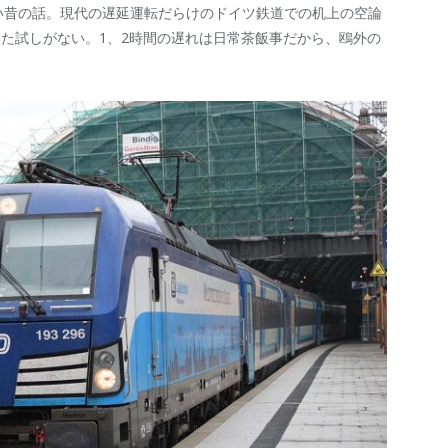
遠い昔の話。現代の遅延運転だらけのドイツ鉄道での机上の空論
た試しがない。1、2時間の遅れは日常茶飯事だから、鴎外の