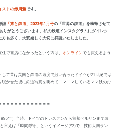
ィストの赤川薫
です。
雑誌
「旅と鉄道」2023年1月号
の「世界の鉄道」を執筆させて
にありがとうございます。私の鉄道インスタグラムにダイレク
た方も多く、大変嬉しく大切に拝読いたしました。
在住で書店になかったという方は、
オンライン
でも買えるよう
まして昔は英国と鉄道の速度で競い合ったドイツが21世紀では
を寝かせた後に鉄道写真を眺めてニマニマしているママ鉄のお
＝＝＝＝＝＝＝＝＝＝＝＝＝
1886年）当時、ドイツのドレスデンから首都ベルリンまで蒸
ツと言えば「時間厳守」というイメージ(*2)で、技術大国ラン