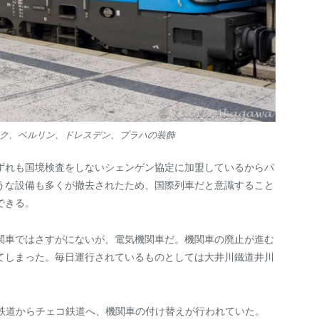
ク、ベルリン、ドレスデン、プラハの装飾
ずれも国境検査をしないシェンゲン協定に加盟しているからパ
うな設備も多くが撤去されたため、国際列車だと意識すること
できる。
関車ではさすがにないが、電気機関車だ。機関車の廃止が進む
てしまった。毎日運行されているものとしては大井川鐵道井川
イツ鉄道からチェコ鉄道へ、機関車の付け替えが行われていた。