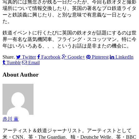
写真的には無念さが残る一日だったが、今回も鉄オタと撮影
場所について情報交換したり、英国の著名なプロ鉄道ライタ
ーと鉄談義に興じたり、と別な意味で有意義な一日となっ
た。
鉄道イベントに行くたびに英国の鉄オタが話題にするのは世
界一有名な蒸気機関車、フライング・スコッツマン。特に今
年はいろいろある、、、というお話は是非またの機会に。
Share.
Twitter
Facebook
Google+
Pinterest
LinkedIn
Tumblr
Email
About Author
赤川 薫
アーティスト＆鉄道ジャーナリスト。アーティストとして
米・CNN、英・The Guardian、独・Deutsche Welle、英・BBC