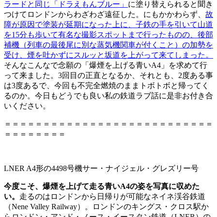
ラードと同じ「ドラえもんブルー」
に塗り替えられると聞き
つけてロンドンからわざわざ遠征した。にもかかわらず、
故
障が原因で塗装が延期になった上に、子鉄の手を引いて山道
を15分も歩いて有名な撮影スポットまで行ったものの、後部
補機（列車の最後尾に別な蒸気機関車が付くこと）の加勢を
受け、煙を吐かずにスルッと坂道を上がって来てしまった。
そんなこんなで念願の「爆煙を上げる青いA4」を求めて行
って来ました。3回目の正直となるか、それとも、2度ある事
は3度あるで、今回も不完全燃焼のままトボトボと帰ってく
るのか。今日もどうでも良い私の鉄道ラブ話に是非お付き合
いください。
＝＝＝＝＝＝＝＝＝＝＝＝＝＝＝＝＝＝＝＝＝＝＝＝＝＝＝
＝＝＝＝＝＝＝＝
LNER A4形の4498号機サー・ナイジェル・グレズリー号
今度こそ、爆煙を上げて走る青いA4の姿を写真に収めた
い。
走るのはロンドンから日帰りが可能なネイネ渓谷鉄道
（Nene Valley Railway）。ロンドンのキングス・クロス駅か
らロンドン・アンド・ノース・イースタン鉄道（LNER）の