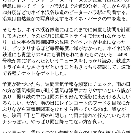
特急に乗ってピーターバラ駅まで片道50分弱。そこから徒歩
20分弱ほどでネイネ渓谷鉄道のピーターバラ駅に到着する。
沿線は自然豊かで写真映えするネイネ・パークの中を走る。
そもそも、ネイネ渓谷鉄道にはこれまでに何度も訪問を計画
してきたが、そのたびに鉄道ストライキで行かれなかった
り、山火事や蒸気機関車の故障でイベントが中止になった
り、ビックリするほど毎度毎度ご縁がなかった。ネイネ渓谷
鉄道にも青塗りのA4にも裏切られてきたものだから、4498
号機が青に塗られたというニュースをしっかり読み、鉄道ス
トライキもなさそうだということもきっちり確認して、速攻
で各種チケットをゲットした。
予定が近づいたら、週間天気予報を頻繁にチェック。雨の日
の方が蒸気機関車が吐く蒸気は派手になりやすいという説が
あり、撮り鉄の中には雨の日を好んで撮影に出かける人もい
るらしい。だが、雨の日にレインコートのフードを目深にか
ぶりながら蒸気機関車をひたすら待っているのは、我なが
ら、映画『千と千尋の神隠し』で雨に濡れて佇んでいたカオ
ナシっぽい。やっぱり雨は降ってない方が良い。
かと言って、雲ひとつない快晴と言うのは木立が多い保存鉄