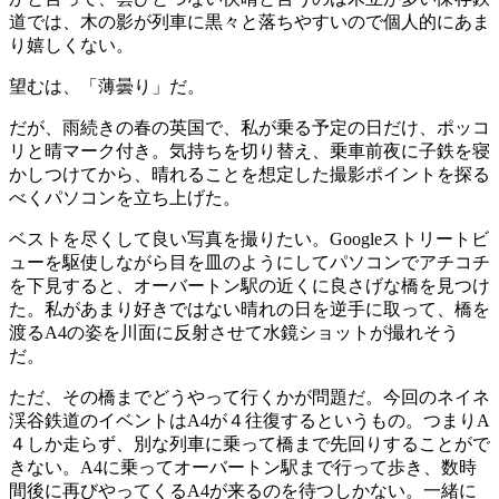
道では、木の影が列車に黒々と落ちやすいので個人的にあま
り嬉しくない。
望むは、「薄曇り」だ。
だが、雨続きの春の英国で、私が乗る予定の日だけ、ポッコ
リと晴マーク付き。気持ちを切り替え、乗車前夜に子鉄を寝
かしつけてから、晴れることを想定した撮影ポイントを探る
べくパソコンを立ち上げた。
ベストを尽くして良い写真を撮りたい。Googleストリートビ
ューを駆使しながら目を皿のようにしてパソコンでアチコチ
を下見すると、オーバートン駅の近くに良さげな橋を見つけ
た。私があまり好きではない晴れの日を逆手に取って、橋を
渡るA4の姿を川面に反射させて水鏡ショットが撮れそう
だ。
ただ、その橋までどうやって行くかが問題だ。今回のネイネ
渓谷鉄道のイベントはA4が４往復するというもの。つまりA
４しか走らず、別な列車に乗って橋まで先回りすることがで
きない。A4に乗ってオーバートン駅まで行って歩き、数時
間後に再びやってくるA4が来るのを待つしかない。一緒に