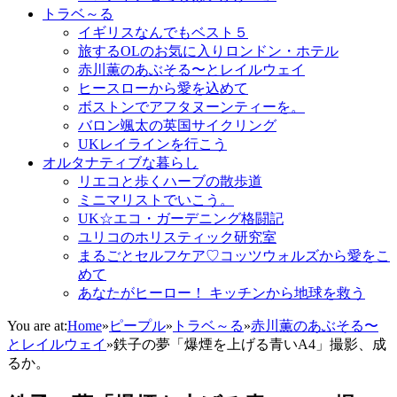
トラベ～る
イギリスなんでもベスト５
旅するOLのお気に入りロンドン・ホテル
赤川薫のあぶそる〜とレイルウェイ
ヒースローから愛を込めて
ボストンでアフタヌーンティーを。
バロン颯太の英国サイクリング
UKレイラインを行こう
オルタナティブな暮らし
リエコと歩くハーブの散歩道
ミニマリストでいこう。
UK☆エコ・ガーデニング格闘記
ユリコのホリスティック研究室
まるごとセルフケア♡コッツウォルズから愛をこ
めて
あなたがヒーロー！ キッチンから地球を救う
You are at:
Home
»
ピープル
»
トラベ～る
»
赤川薫のあぶそる〜
とレイルウェイ
»
鉄子の夢「爆煙を上げる青いA4」撮影、成
るか。