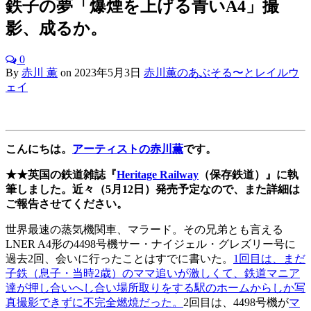
鉄子の夢「爆煙を上げる青いA4」撮
影、成るか。
0
By
赤川 薫
on
2023年5月3日
赤川薫のあぶそる〜とレイルウ
ェイ
こんにちは。
アーティストの赤川薫
です。
★★英国の鉄道雑誌『
Heritage Railway
（保存鉄道）』に執
筆しました。近々（5月12日）発売予定なので、また詳細は
ご報告させてください。
世界最速の蒸気機関車、マラード。その兄弟とも言える
LNER A4形の4498号機サー・ナイジェル・グレズリー号に
過去2回、会いに行ったことはすでに書いた。
1回目は、まだ
子鉄（息子・当時2歳）のママ追いが激しくて、鉄道マニア
達が押し合いへし合い場所取りをする駅のホームからしか写
真撮影できずに不完全燃焼だった。
2回目は、4498号機が
マ