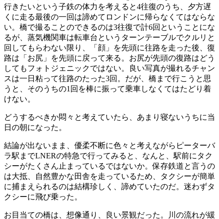
行きたいという子鉄の体力を考えると4往復のうち、夕方遅
くに走る最後の一回は諦めてロンドンに帰らなくてはならな
い。橋で撮ることのできるのは3往復で計6回ということにな
るが、蒸気機関車は転車台というターンテーブルでクルリと
回してもらわない限り、「顔」を先頭に往路を走った後、復
路は「お尻」を先頭に戻って来る。お尻が先頭の復路はどう
してもフォトジェニックではない。良い写真が撮れるチャン
スは一日粘って往路のたった3回。だが、橋まで行こうと思
うと、そのうちの1回を棒に振って乗車しなくてはたどり着
けない。
どうするべきか悶々と考えていたら、あまり寝ないうちに当
日の朝になった。
結論が出ないまま、優柔不断に色々と考えながらピーターバ
ラ駅までLNERの特急で行ってみると、なんと、駅前にタク
シーがたくさん止まっているではないか。保存鉄道と言うの
は大抵、自然豊かな田舎を走っているため、タクシーが簡単
に捕まえられるのは結構珍しく、諦めていたのだ。迷わずタ
クシーに飛び乗った。
お目当ての橋は、想像通り、良い景観だった。川の流れが緩