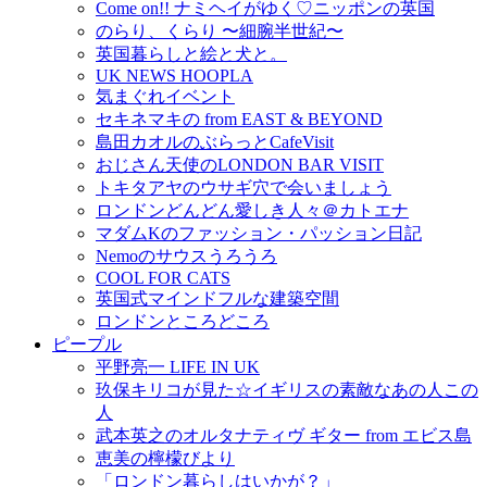
Come on!! ナミヘイがゆく♡ニッポンの英国
のらり、くらり 〜細腕半世紀〜
英国暮らしと絵と犬と。
UK NEWS HOOPLA
気まぐれイベント
セキネマキの from EAST & BEYOND
島田カオルのぶらっとCafeVisit
おじさん天使のLONDON BAR VISIT
トキタアヤのウサギ穴で会いましょう
ロンドンどんどん愛しき人々＠カトエナ
マダムKのファッション・パッション日記
Nemoのサウスうろうろ
COOL FOR CATS
英国式マインドフルな建築空間
ロンドンところどころ
ピープル
平野亮一 LIFE IN UK
玖保キリコが見た☆イギリスの素敵なあの人この
人
武本英之のオルタナティヴ ギター from エビス島
恵美の檸檬びより
「ロンドン暮らしはいかが？」