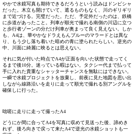
やかで水鏡写真も期待できるだろうという読みはドンピシャ
だった。木立も開けていて、遮るものもなく、川のギリギリ
まで近づける。完璧だった。ただ、予定外だったのは、鉄橋
に歩道があったこと。列車が順光で撮れる南側の川辺に立つ
と歩行者ゾーンの分だけ列車が奥まって良く見えない。しか
も、A4は、華やかなドラえもんブルーのマラードとは異な
り、もう少し落ち着いた暗めの青に塗られたらしい。逆光の
中、川面に綺麗に映るとは思えない。
それに気が付いた時点でA4が正面を向いた状態で走ってく
るまで後10分。迷っている暇はない。タクシー代まで払って
手に入れた貴重なシャッターチャンスを無駄にはできない。
一瞬で水鏡プロジェクトを放棄し、前夜に見た地図を思い出
しながら線路沿いを走りに走って順光で撮れる別アングルを
確保しに行った。
咄嗟に走りに走って撮ったA4
どうにか間に合ってA4を写真に収めて見送った後、諦めき
れず、後ろ向きで戻って来たA4で逆光の水鏡ショットも一