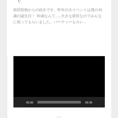
で
前回投稿からの続きです。昨年の大イベントは僕の40
歳の誕生日！ 40歳なんて……大きな節目なのでみんな
に祝ってもらいました。パーティーもカレ…
動
画
プ
レ
ー
ヤ
ー
00:00
09:39