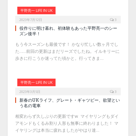
平野亮一 LIFE IN UK
2023年7月12日
3
役作りに明け暮れ、初体験もあった平野亮一のシー
ズン後半！
もう今スーズンも最後です！ かなり忙しい数ヶ月でし
た……前回の更新はまだリーズでしたね。イルキリーに
歩きに行こうか迷ってた頃かと。行ってきま…
平野亮一 LIFE IN UK
2023年3月5日
3
新春のUKライフ、グレート・ギャツビー、欲望とい
う名の電車
相変わらず久しぶりの更新ですw マイヤリングもダイ
アモンドもくるみ割り人形も無事に終わりました！ マ
イヤリングは本当に疲れましたがやはり達…