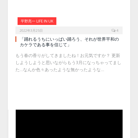
平野亮一 LIFE IN UK
2022年3月25日
4
「踊れるうちにいっぱい踊ろう、それが世界平和の
カケラである事を信じて」
もう春の香りがしてきましたね！お元気ですか？ 更新
しようしようと思いながらもう3月になっちゃってまし
た…なんか色々あったような無かったような…
動
画
プ
レ
ー