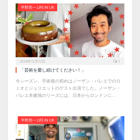
平野亮一 LIFE IN UK
2024年12月12日
1
「芸術を愛し続けてください！」
今シーズン、手術後の初めはノーザン・バレエでのロ
ミオとジュリエットのゲスト出演でした。ノーザン・
バレエ本拠地のリーズには、日本からロンドンに…
平野亮一 LIFE IN UK