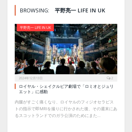
BROWSING:
平野亮一 LIFE IN UK
平野亮一 LIFE IN UK
2024年12月13日
2
ロイヤル・シェイクルピア劇場で「ロミオとジュリ
エット」に感動
内腿がすごく痛くなり、ロイヤルのフィジオセラピス
トの指示で即MRIを撮りに行かされた後、その週末にあ
るスコットランドでのガラ公演のためにまた…