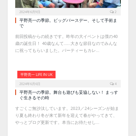
2024年6月9日
2
平野亮一の季節。ビッグバースデー、そして手術ま
で
前回投稿からの続きです。昨年の大イベントは僕の40
歳の誕生日！ 40歳なんて……大きな節目なのでみんな
に祝ってもらいました。パーティーもカレ…
平野亮一 LIFE IN UK
2024年6月6日
4
平野亮一の季節。舞台も遊びも妥協しない！ まっす
ぐ生きるその時
すごくご無沙汰しています。2023／24シーズンが始ま
り夏も終わり冬が来て新年を迎えて春がやってきて、
やっとブログ更新です。本当にお待たせし…