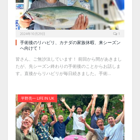
2024年10月29日
1
手術後のリハビリ、カナダの家族休暇、来シーズン
へ向けて！
皆さん、ご無沙汰しています！ 前回から間があきまし
たが、先シーズン終わりの手術後のことからお話しま
す。直後からリハビリが毎日続きました。手術…
平野亮一 LIFE IN UK