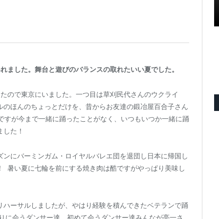
いれました。舞台と遊びのバランスの取れたいい夏でした。
ったので東京にいました。一つ目は草刈民代さんのウクライ
ルのほんのちょっとだけを、昔からお友達の鍛冶屋百合子さん
のですが今まで一緒に踊ったことがなく、いつもいつか一緒に踊
ました！
ズンにバーミンガム・ロイヤルバレエ団を退団し日本に帰国し
！ 暑い夏に七輪を前にする焼き肉は酷ですがやっぱり美味し
リハーサルしましたが、やはり経験を積んできたベテランで踊
ぶりに会うダンサー達、初めて会うダンサー達みんなが亮一さ