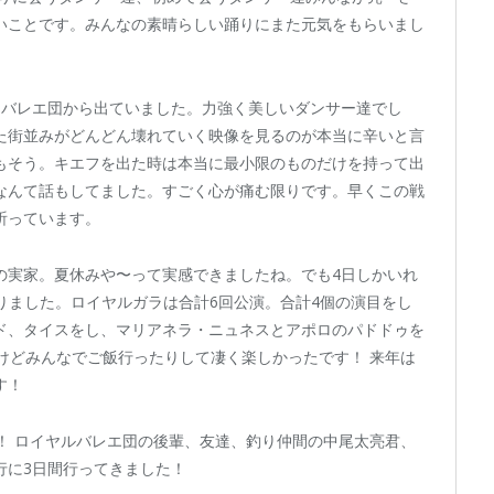
いことです。みんなの素晴らしい踊りにまた元気をもらいまし
フバレエ団から出ていました。力強く美しいダンサー達でし
た街並みがどんどん壊れていく映像を見るのが本当に辛いと言
もそう。キエフを出た時は本当に最小限のものだけを持って出
なんて話もしてました。すごく心が痛む限りです。早くこの戦
祈っています。
の実家。夏休みや〜って実感できましたね。でも4日しかいれ
りました。ロイヤルガラは合計6回公演。合計4個の演目をし
ド、タイスをし、マリアネラ・ニュネスとアポロのパドドゥを
けどみんなでご飯行ったりして凄く楽しかったです！ 来年は
す！
！ ロイヤルバレエ団の後輩、友達、釣り仲間の中尾太亮君、
行に3日間行ってきました！