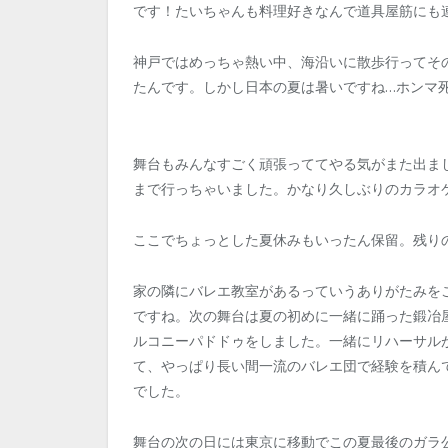
です！たいちゃんも料理好きなんで道具屋筋にも
神戸ではめっちゃ熱い中、海沿いに散歩行ってそ
たんです。しかし日本の夏は暑いですね…ホンマ
舞台もみんなすごく頑張っててやる気がまた出ま
まで行っちゃいました。かなり久しぶりのカラオ
ここでちょっとした夏休みもいったん保留。残り
家の隣にバレエ教室があるっていうありがたみを
ですね。次の舞台は夏の初めに一緒に踊った鍛冶
ルコニーパドドゥをしました。一緒にリハーサル
て、やっぱり長い間一流のバレエ団で経験を積ん
でした。
舞台の次の日には東京に移動でこの夏最後のガラ