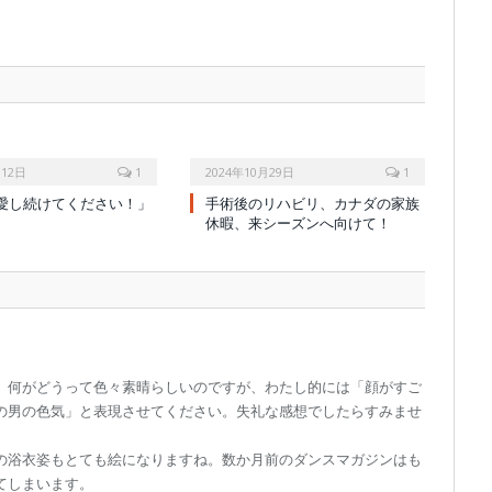
月12日
1
2024年10月29日
1
愛し続けてください！」
手術後のリハビリ、カナダの家族
休暇、来シーズンへ向けて！
。何がどうって色々素晴らしいのですが、わたし的には「顔がすご
の男の色気」と表現させてください。失礼な感想でしたらすみませ
の浴衣姿もとても絵になりますね。数か月前のダンスマガジンはも
てしまいます。