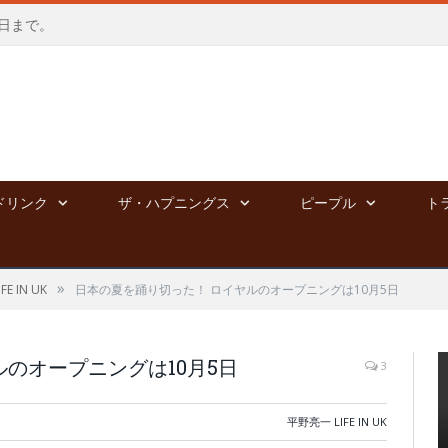
会う日まで。
ドリンク
ザ・ハプニングス
ピープル
ト
»
E IN UK
日本の夏を踊り切った！ ロイヤルのオープニングは10月5日
のオープニングは10月5日
3
平野亮一 LIFE IN UK