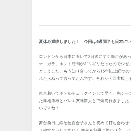
夏休み満喫しました！ 今回は6週間半も日本に
ロンドンから日本に着いて2日後にすぐ舞台があ
ナ・ガラ。ホント時間がギリギリだったのでジゼ
としました。もう知り合ってから15年以上経つ
れたらねって言ってたんです。それが今回実現し
東京着いてホテルチェックインして早々、先シー
た厚地康雄とバレエ友達数人とで焼肉行きました
いですね！
舞台前日に鍛冶屋百合子さんと初めて打ち合わせ
りやすかったですね！ 舞台も無事に終わり久し