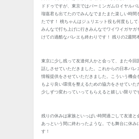
ドドゥですが、東京ではバーミンガムロイヤルバ
瑠嘉君も出てたのでみんなでまたまた楽しい時間
たです！ 桃ちゃんはジュリエット役も何度もし
みんなで打ち上げに行きみんなでワイワイガヤガ
けての過酷なバレエも終わりです！ 残りの2週間
東京に少し残って友達何人かと会って、また今回
話しさせていただきました。これからの日本バレ
情報提供をさせていただきました。こういう機会
もより良い環境を整えるための協力をさせていた
少しずつ変わっていってもらえると嬉しい限りで
残りの休みは家族といっぱい時間過ごして友達と
あっという間に終わったような。でも舞台に休み
す！