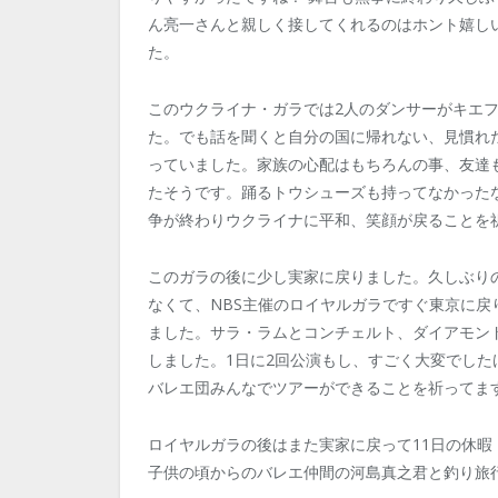
ん亮一さんと親しく接してくれるのはホント嬉し
た。
このウクライナ・ガラでは2人のダンサーがキエ
た。でも話を聞くと自分の国に帰れない、見慣れ
っていました。家族の心配はもちろんの事、友達
たそうです。踊るトウシューズも持ってなかった
争が終わりウクライナに平和、笑顔が戻ることを
このガラの後に少し実家に戻りました。久しぶり
なくて、NBS主催のロイヤルガラですぐ東京に戻
ました。サラ・ラムとコンチェルト、ダイアモン
しました。1日に2回公演もし、すごく大変でした
バレエ団みんなでツアーができることを祈ってま
ロイヤルガラの後はまた実家に戻って11日の休暇
子供の頃からのバレエ仲間の河島真之君と釣り旅