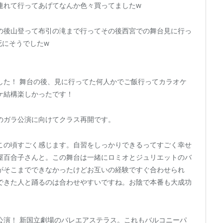
連れて行ってあげてなんか色々買ってましたw
の後山登って布引の滝まで行ってその後西宮での舞台見に行っ
死にそうでしたw
した！ 舞台の後、見に行ってた何人かでご飯行ってカラオケ
ケ結構楽しかったです！
のガラ公演に向けてクラス再開です。
この頃すごく感じます。自習をしっかりできるってすごく幸せ
屋百合子さんと。この舞台は一緒にロミオとジュリエットのバ
がそこまでできなかったけどお互いの経験ですぐ合わせられ
できた人と踊るのは合わせやすいですね。お陰で本番も大成功
公演！ 新国立劇場のバレエアステラス。これもバルコニーパ