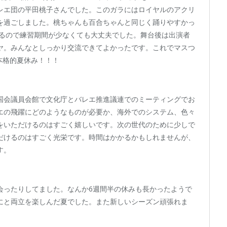
レエ団の平田桃子さんでした。このガラにはロイヤルのアクリ
を過ごしました。桃ちゃんも百合ちゃんと同じく踊りやすかっ
てるので練習期間が少なくても大丈夫でした。舞台後は出演者
ヤ。みんなとしっかり交流できてよかったです。これでマスつ
本格的夏休み！！！
国会議員会館で文化庁とバレエ推進議連でのミーティングでお
エの飛躍にどのようなものが必要か、海外でのシステム、色々
をいただけるのはすごく嬉しいです。次の世代のために少しで
だけるのはすごく光栄です。時間はかかるかもしれませんが、
す。
会ったりしてました。なんか6週間半の休みも長かったようで
にと両立を楽しんだ夏でした。また新しいシーズン頑張れま