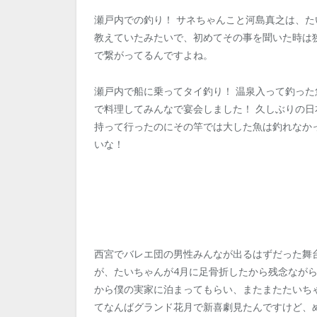
瀬戸内での釣り！ サネちゃんこと河島真之は、
教えていたみたいで、初めてその事を聞いた時は
で繋がってるんですよね。
瀬戸内で船に乗ってタイ釣り！ 温泉入って釣っ
で料理してみんなで宴会しました！ 久しぶりの日
持って行ったのにその竿では大した魚は釣れなか
いな！
西宮でバレエ団の男性みんなが出るはずだった舞
が、たいちゃんが4月に足骨折したから残念なが
から僕の実家に泊まってもらい、またまたたいち
てなんばグランド花月で新喜劇見たんですけど、