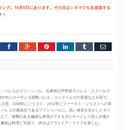
ング。10月5日にあります。その日はシネマでも生放送する
す！
tter
Facebook
Google+
Pinterest
LinkedIn
Tumblr
Email
ル・バレエのプリンシパル。兵庫県の平野節子バレエ・スクールで
001年にローザンヌ国際バレエ・コンクールでの受賞などを経て、
エ入団。2008年にソリスト、2012年にファースト・ソリストへの昇
ル・バレエの最高位であるプリンシパルに。高い身長を生かしたダイ
加えて、陰翳のある繊細な表現ができるダンサーとして高く評価さ
。趣味は料理と写真で、休日はアウトドア・ライフを楽しむ。