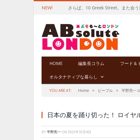
NEW!
さらば、10 Greek Street。また
HOME
編集長コラム
フード＆
オルタナティブな暮らし
»
»
YOU ARE AT:
Home
ピープル
平野亮一 LIF
日本の夏を踊り切った！ ロイヤル
BY
平野亮一
ON
2022年10月4日