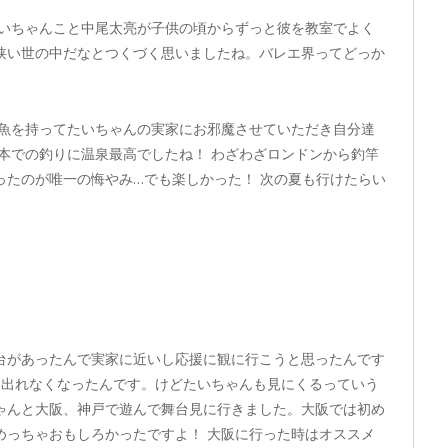
たいちゃんこと中尾太亮が子供の頃からずっと彼を教室でよく
狭い世の中だなとつくづく思いましたね。バレエ界ってどっか
た魚を持ってたいちゃんの実家にお邪魔させていただき自分達
本での釣りに温泉最高でしたね！ わざわざロンドンから釣竿
ったのが唯一の悔やみ…でも楽しかった！ 次の夏も行けたらい
台があったんで実家に近いし応援に観に行こうと思ったんです
ら出れなくなったんです。けどたいちゃんも見にくるっていう
ゃんと大阪、神戸で遊んで舞台見に行きました。大阪では初め
めっちゃおもしろかったですよ！ 大阪に行った時はオススメ