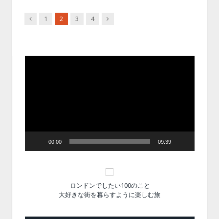
Previous
Next
1
2
3
4
動
画
プ
レ
ー
ヤ
ー
00:00
09:39
ロンドンでしたい100のこと
大好きな街を暮らすように楽しむ旅