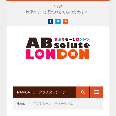
NEW!
玖保キリコが見た👀どちらのお犬様？
Facebook
Twitter
RSS
NAVIGATE:
アフタヌーン・ティータイム
»
Home
アフタヌーン・ティータイム