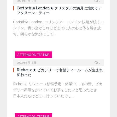
2024年1月19日
0
Corinthia London★ クリスタルの満月に煌めくア
フタヌーン・ティー
Corinthia London コリンシア・ロンドン 快晴が続くロ
ンドン。青い空がこれほどまでに人の心と体を解き放
ち、朗らかな気分にして…
AFTERNOON TEATIME
2023年8月16日
0
Richoux ★ ピカデリーで老舗ティールームが生まれ
変わった
Richoux リシュー（移転予定・休業中） その昔、ピカ
デリー界隈を歩いていてお茶をしたいと思ったとき、
日本人たちはどこに行っていたでし…
AFTERNOON TEATIME