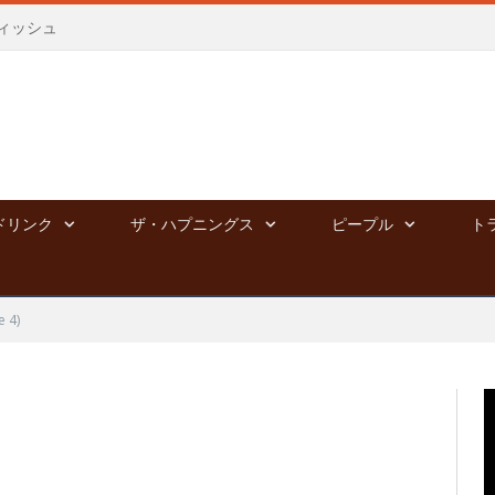
ィッシュ
ドリンク
ザ・ハプニングス
ピープル
ト
 4)