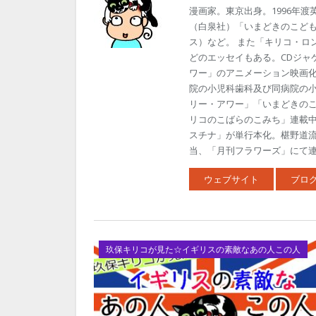
漫画家。東京出身。1996年
（白泉社）「いまどきのこども
ス）など。 また「キリコ・ロ
どのエッセイもある。CDジャ
ワー」のアニメーション映画
院の小児科歯科及び同病院の
リー・アワー」「いまどきの
リコのこばらのこみち」連載中
スチナ」が単行本化。椹野道
当、「月刊フラワーズ」にて連載
ウェブサイト
ブロ
玖保キリコが見た☆イギリスの素敵なあの人この人