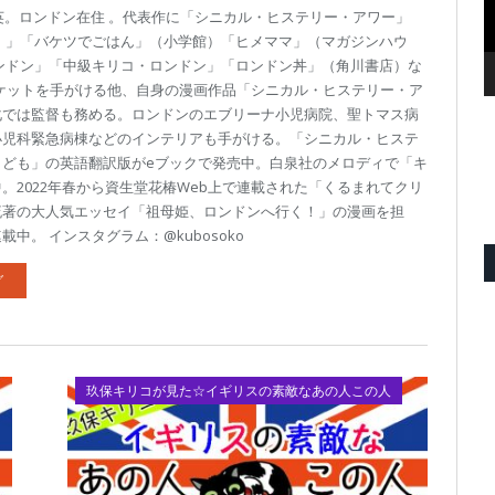
渡英。ロンドン在住 。代表作に「シニカル・ヒステリー・アワー」
 」「バケツでごはん」（小学館）「ヒメママ」（マガジンハウ
ンドン」「中級キリコ・ロンドン」「ロンドン丼」（角川書店）な
ケットを手がける他、自身の漫画作品「シニカル・ヒステリー・ア
化では監督も務める。ロンドンのエブリーナ小児病院、聖トマス病
小児科緊急病棟などのインテリアも手がける。「シニカル・ヒステ
こども」の英語翻訳版がeブックで発売中。白泉社のメロディで「キ
。2022年春から資生堂花椿Web上で連載された「くるまれてクリ
流著の大人気エッセイ「祖母姫、ロンドンへ行く！」の漫画を担
中。 インスタグラム：@kubosoko
グ
玖保キリコが見た☆イギリスの素敵なあの人この人