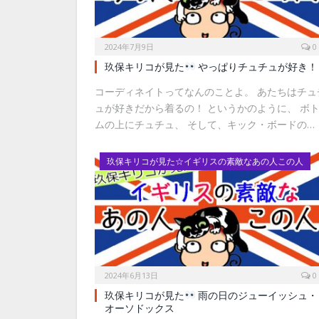
2024年7月9日
0
玖保キリコが見た
やっぱりチュチュが好き！
コーディネイトってなんのことよ。 あたちはチュ
ュが好きだから着るの！ というかのように、 ボ
ムの上にチュチュ、 そして、キック・ボードの…
玖保キリコが見た☆イギリスの素敵なあの人この人
2024年6月13日
0
玖保キリコが見た
雨の日のジューイッシュ・
オーソドックス