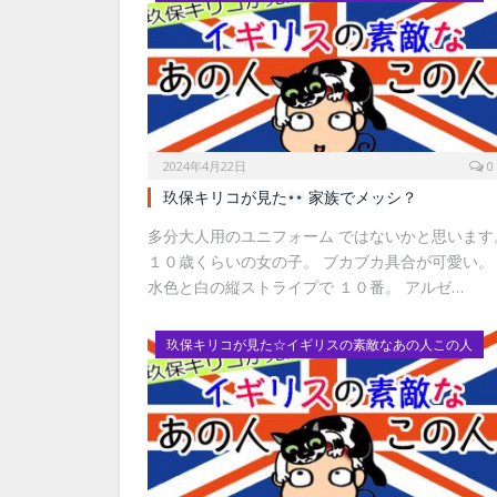
2024年4月22日
0
玖保キリコが見た
家族でメッシ？
多分大人用のユニフォーム ではないかと思います
１０歳くらいの女の子。 ブカブカ具合が可愛い。
水色と白の縦ストライプで １０番。 アルゼ…
玖保キリコが見た☆イギリスの素敵なあの人この人