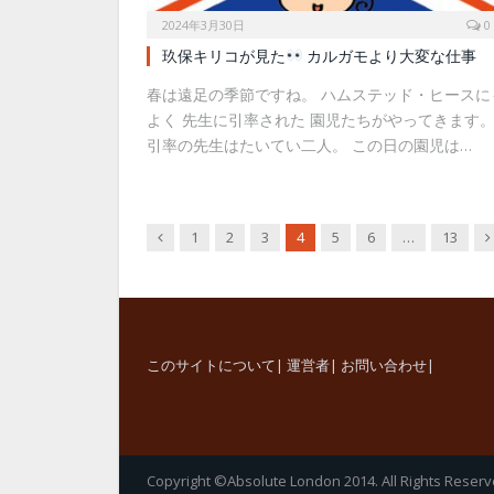
2024年3月30日
0
玖保キリコが見た
カルガモより大変な仕事
春は遠足の季節ですね。 ハムステッド・ヒースに
よく 先生に引率された 園児たちがやってきます
引率の先生はたいてい二人。 この日の園児は…
Previous
N
1
2
3
4
5
6
…
13
このサイトについて
|
運営者
|
お問い合わせ
|
Copyright ©Absolute London 2014. All Rights Reserv