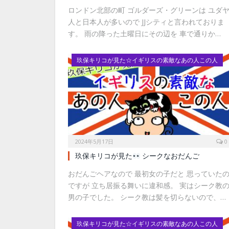
ロンドン北部の町 ゴルダーズ・グリーンは ユダ
人と日本人が多いので JJシティと言われておりま
す。 雨の降った土曜日にその辺を 車で通りか…
玖保キリコが見た☆イギリスの素敵なあの人この人
2024年5月17日
0
玖保キリコが見た
シークなおだんご
おだんごヘアなので 最初女の子だと 思っていた
ですが 立ち居振る舞いに違和感。 実はシーク教
男の子でした。 シーク教は髪を切らないので、…
玖保キリコが見た☆イギリスの素敵なあの人この人