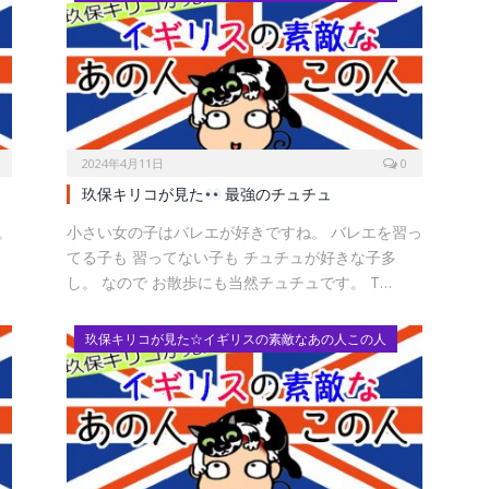
2024年4月11日
0
玖保キリコが見た
最強のチュチュ
。
小さい女の子はバレエが好きですね。 バレエを習っ
てる子も 習ってない子も チュチュが好きな子多
し。 なので お散歩にも当然チュチュです。 T…
玖保キリコが見た☆イギリスの素敵なあの人この人