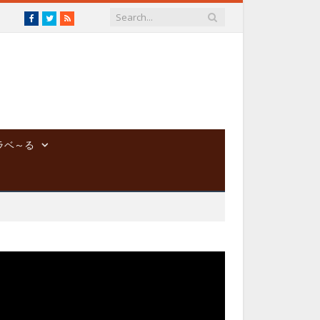
Facebook
Twitter
RSS
ラベ～る
動
画
プ
レ
ー