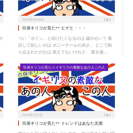
2024年6月28日
0
玖保キリコが見た
ヒゲと・・・
チ
つい「ボイン」と続けたくなるのは 歳のせい？ 着
ト
目して欲しいのは ポニーテールの高さ。 どこで刷
り込まれたのかは 覚えてないけれど、 髪を後…
玖保キリコが見た☆イギリスの素敵なあの人この人
2024年6月1日
0
玖保キリコが見た
トレンドはあなた次第