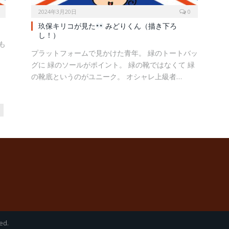
2024年3月20日
0
玖保キリコが見た
みどりくん（描き下ろ
し！）
も
プラットフォームで見かけた青年。 緑のトートバッ
。
グに 緑のソールがポイント。 緑の靴ではなくて 緑
の靴底というのがユニーク。 オシャレ上級者…
ext
ed.