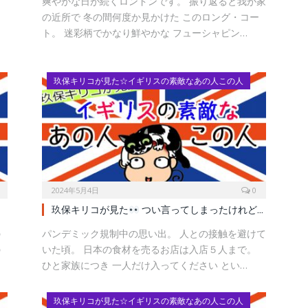
爽やかな日が続くロンドンです。 振り返ると我が家
ヤ
の近所で 冬の間何度か見かけた このロング・コー
ト。 迷彩柄でかなり鮮やかな フューシャピン…
玖保キリコが見た☆イギリスの素敵なあの人この人
2024年5月4日
0
玖保キリコが見た
つい言ってしまったけれど…
の
パンデミック規制中の思い出。 人との接触を避けて
の
いた頃。 日本の食材を売るお店は入店５人まで。
ひと家族につき 一人だけ入ってください とい…
玖保キリコが見た☆イギリスの素敵なあの人この人