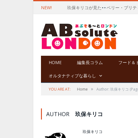
NEW!
玖保キリコが見た
ベリー・ブリテ
HOME
編集長コラム
フード＆
オルタナティブな暮らし
»
YOU ARE AT:
Home
Author: 玖保キリコ
(Page
AUTHOR
玖保キリコ
玖保キリコ