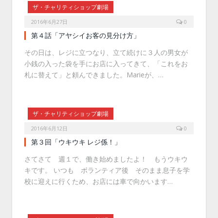
ザ・チャリティショップ劇場
2016年6月27日
0
第４話「アヤシイお客の見分け方」
その日は、レジに立つなり、立て続けに３人の男女が
小銭の入った袋を手にお店に入ってきて、「これをお
札に替えて」と頼んできました。Marieが、…
ザ・チャリティショップ劇場
2016年6月12日
0
第３回「ウキウキ レジ係！」
さてさて 週１で、働き始めましたよ！ もうウキウ
キです。 いつも ボランティア後 そのまま息子を学
校に迎えに行くため、お店には車で向かいます…