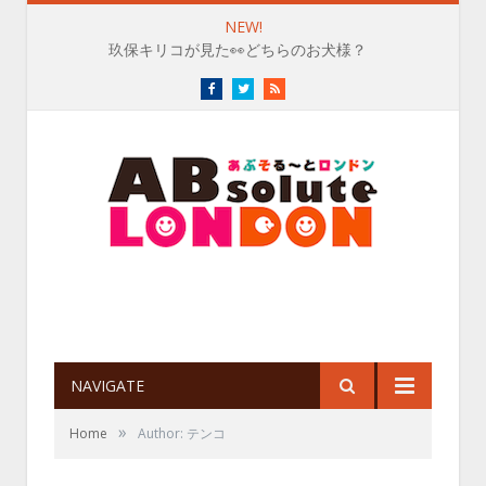
NEW!
玖保キリコが見た👀どちらのお犬様？
Facebook
Twitter
RSS
NAVIGATE
»
Home
Author: テンコ