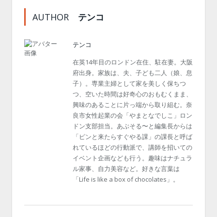
AUTHOR
テンコ
テンコ
在英14年目のロンドン在住、駐在妻。大阪
府出身。家族は、夫、子ども二人（娘、息
子）。専業主婦として家を美しく保ちつ
つ、空いた時間は好奇心のおもむくまま、
興味のあることに片っ端から取り組む。奈
良市女性起業の会「やまとなでしこ」ロン
ドン支部担当。あぶそる〜と編集長からは
「ピンと来たらすぐやる課」の課長と呼ば
れているほどの行動派で、講師を招いての
イベント企画なども行う。趣味はナチュラ
ル家事、自力美容など。好きな言葉は
「Life is like a box of chocolates」。