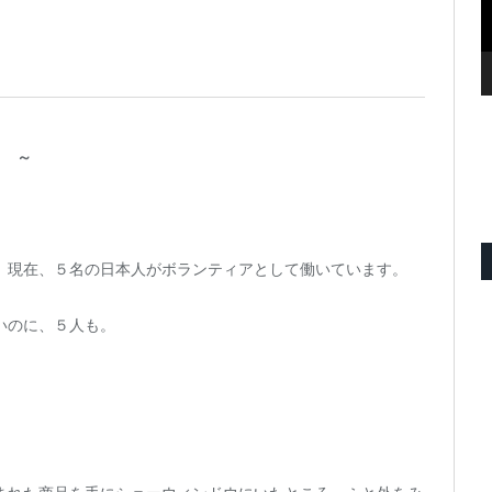
メ ～
、現在、５名の日本人がボランティアとして働いています。
いのに、５人も。