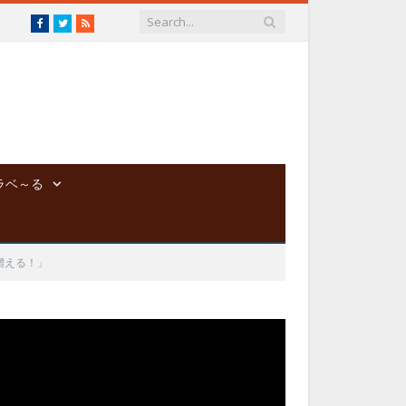
Facebook
Twitter
RSS
ラベ～る
増える！」
動
画
プ
レ
ー