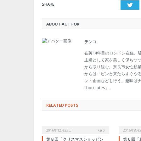
SHARE.
Twi
ABOUT AUTHOR
テンコ
在英14年目のロンドン在住、
主婦として家を美しく保ちつ
から取り組む。奈良市女性起
からは「ピンと来たらすぐや
ント企画なども行う。趣味はナチュラ
chocolates」。
RELATED POSTS
2016年12月23日
0
2016年8月
第８回「クリスマスショッピン
第６回「