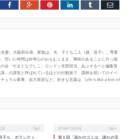
tter
Facebook
Google+
Pinterest
LinkedIn
Tumblr
Email
駐在妻。大阪府出身。家族は、夫、子ども二人（娘、息子）。専業
つ、空いた時間は好奇心のおもむくまま、興味のあることに片っ端
業の会「やまとなでしこ」ロンドン支部担当。あぶそる〜と編集長
る課」の課長と呼ばれているほどの行動派で、講師を招いてのイベ
ル家事、自力美容など。好きな言葉は「Life is like a box of
22日
0
2016年7月29日
4
息子も、ボランティ
第５回「誰かのゴミは、誰かの宝