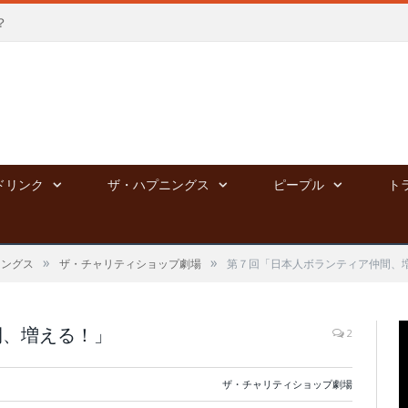
？
ドリンク
ザ・ハプニングス
ピープル
ト
»
»
ニングス
ザ・チャリティショップ劇場
第７回「日本人ボランティア仲間、
間、増える！」
2
ザ・チャリティショップ劇場