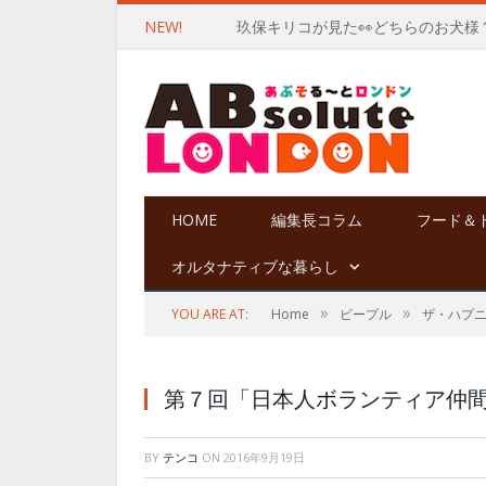
NEW!
玖保キリコが見た👀どちらのお犬様
HOME
編集長コラム
フード＆
オルタナティブな暮らし
»
»
YOU ARE AT:
Home
ピープル
ザ・ハプ
第７回「日本人ボランティア仲
BY
テンコ
ON
2016年9月19日