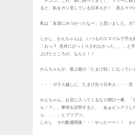
「テンコ、これ 表に飾ってきて」、マリーに頼
ると、私をガン見している日本人が！ 美人ママ
私は「友達にみつかったなー」と思いました。ボ
しかし、かんちゃんは、いつものスマイルで手を
「おっ？ 意外にびっくりされなかった。。」と
上げたところが、なんと！！
かんちゃんが、最上級の「たまげ顔」になってい
・・・ガラス越しに、たまげ合う日本人・・・笑
かんちゃん、お店に入ってくるなり開口一番、「
ら！？」。事情を説明すると、「あぁビックリし
ら、、、」とブツブツ。
しかし その数週間後・・・やったーー！！ か