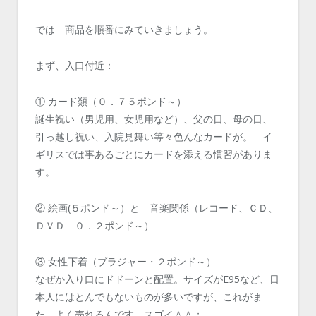
では 商品を順番にみていきましょう。
まず、入口付近：
① カード類（０．７５ポンド～）
誕生祝い（男児用、女児用など）、父の日、母の日、
引っ越し祝い、入院見舞い等々色んなカードが。 イ
ギリスでは事あるごとにカードを添える慣習がありま
す。
② 絵画(５ポンド～）と 音楽関係（レコード、ＣＤ、
ＤＶＤ ０．２ポンド～）
③ 女性下着（ブラジャー・２ポンド～）
なぜか入り口にドドーンと配置。サイズがE95など、日
本人にはとんでもないものが多いですが、これがま
た、よく売れるんです スゴイ＾＾；