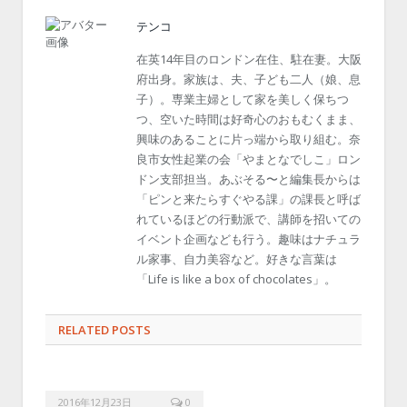
テンコ
在英14年目のロンドン在住、駐在妻。大阪
府出身。家族は、夫、子ども二人（娘、息
子）。専業主婦として家を美しく保ちつ
つ、空いた時間は好奇心のおもむくまま、
興味のあることに片っ端から取り組む。奈
良市女性起業の会「やまとなでしこ」ロン
ドン支部担当。あぶそる〜と編集長からは
「ピンと来たらすぐやる課」の課長と呼ば
れているほどの行動派で、講師を招いての
イベント企画なども行う。趣味はナチュラ
ル家事、自力美容など。好きな言葉は
「Life is like a box of chocolates」。
RELATED POSTS
2016年12月23日
0