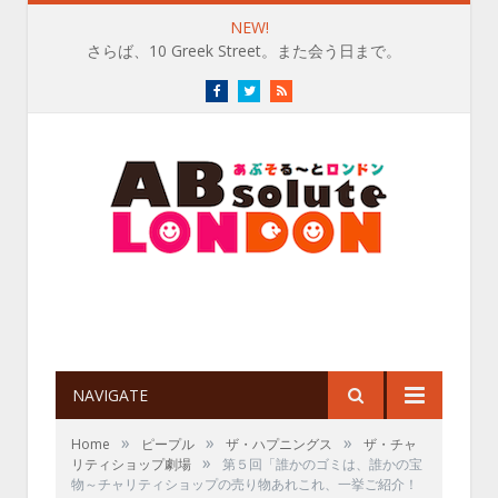
NEW!
さらば、10 Greek Street。また会う日まで。
Facebook
Twitter
RSS
NAVIGATE
»
»
»
Home
ピープル
ザ・ハプニングス
ザ・チャ
»
リティショップ劇場
第５回「誰かのゴミは、誰かの宝
物～チャリティショップの売り物あれこれ、一挙ご紹介！