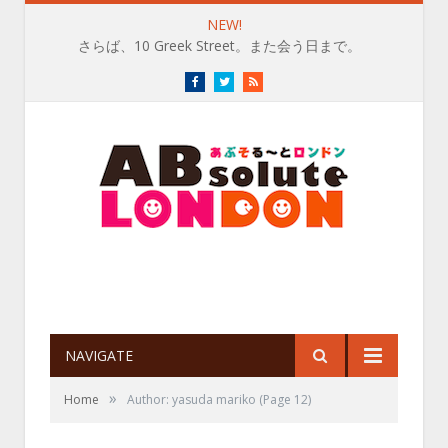
NEW!
さらば、10 Greek Street。また会う日まで。
Facebook
Twitter
RSS
NAVIGATE
»
Home
Author: yasuda mariko
(Page 12)