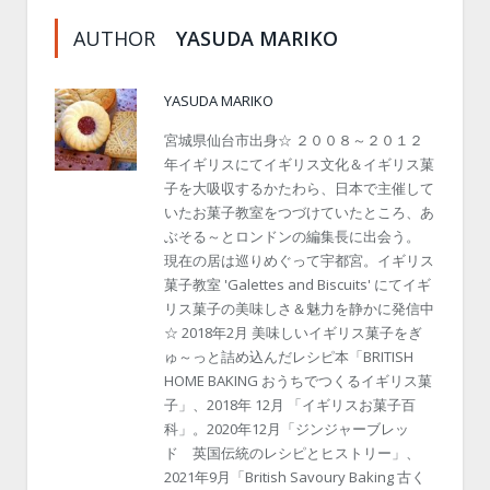
AUTHOR
YASUDA MARIKO
YASUDA MARIKO
宮城県仙台市出身☆ ２００８～２０１２
年イギリスにてイギリス文化＆イギリス菓
子を大吸収するかたわら、日本で主催して
いたお菓子教室をつづけていたところ、あ
ぶそる～とロンドンの編集長に出会う。
現在の居は巡りめぐって宇都宮。イギリス
菓子教室 'Galettes and Biscuits' にてイギ
リス菓子の美味しさ＆魅力を静かに発信中
☆ 2018年2月 美味しいイギリス菓子をぎ
ゅ～っと詰め込んだレシピ本「BRITISH
HOME BAKING おうちでつくるイギリス菓
子」、2018年 12月 「イギリスお菓子百
科」。2020年12月「ジンジャーブレッ
ド 英国伝統のレシピとヒストリー」、
2021年9月「British Savoury Baking 古く