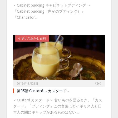
＜Cabinet pudding キャビネットプディング ＞
「Cabinet pudding（内閣のプディング）」
「Chancellor’…
イギリスおかし百科
2016年11月28日
0
第95話 Custard ～カスタード～
＜Custard カスタード＞ 甘いものを語るとき、「カス
タード」「プディング」この言葉ほどイギリス人と日
本人の間にギャップがあるものはない…