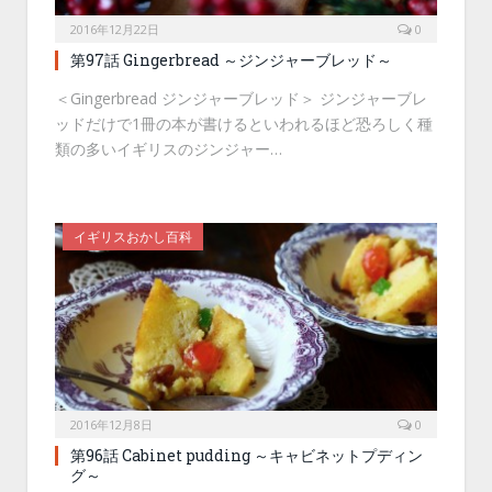
2016年12月22日
0
第97話 Gingerbread ～ジンジャーブレッド～
＜Gingerbread ジンジャーブレッド＞ ジンジャーブレ
ッドだけで1冊の本が書けるといわれるほど恐ろしく種
類の多いイギリスのジンジャー…
イギリスおかし百科
2016年12月8日
0
第96話 Cabinet pudding ～キャビネットプディン
グ～