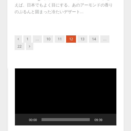
えば、日本でもよく目にする、あのアーモンドの香り
のぷるんと固まった冷たいデザート…
Previous
1
…
10
11
12
13
14
…
Next
22
動
画
プ
レ
ー
ヤ
ー
00:00
09:39