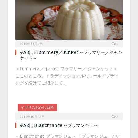
2016年11月1日
4
第93話 Flummery／Junket ～フラマリー／ジャン
ケット～
＜flummery ／ junket フラマリー／ ジャンケット＞
ここのところ、トラディッショナルなコールドプディ
ングを続けてご紹介して…
イギリスおかし百科
2016年10月12日
2
第92話 Blancmange ～ブラマンジェ～
＜Blancmange ブラマンジェ＞ 「ブラマンジェ」とい