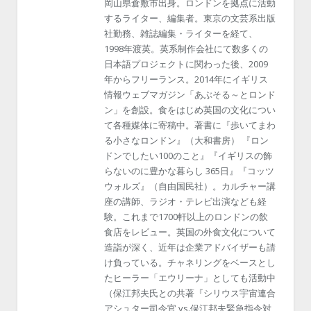
岡山県倉敷市出身。ロンドンを拠点に活動
するライター、編集者。東京の文芸系出版
社勤務、雑誌編集・ライターを経て、
1998年渡英。英系制作会社にて数多くの
日本語プロジェクトに関わった後、2009
年からフリーランス。2014年にイギリス
情報ウェブマガジン「あぶそる～とロンド
ン」を創設。食をはじめ英国の文化につい
て各種媒体に寄稿中。著書に『歩いてまわ
る小さなロンドン』（大和書房） 『ロン
ドンでしたい100のこと』『イギリスの飾
らないのに豊かな暮らし 365日』『コッツ
ウォルズ』（自由国民社）。カルチャー講
座の講師、ラジオ・テレビ出演なども経
験。これまで1700軒以上のロンドンの飲
食店をレビュー。英国の外食文化について
造詣が深く、近年は企業アドバイザーも請
け負っている。チャネリングをベースとし
たヒーラー「エウリーナ」としても活動中
（保江邦夫氏との共著『シリウス宇宙連合
アシュター司令官 vs.保江邦夫緊急指令対