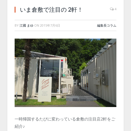
いま倉敷で注目の 2軒！
4
BY
江國 まゆ
ON
2015年7月6日
編集長コラム
一時帰国するたびに変わっている倉敷の注目店2軒をご
紹介♪