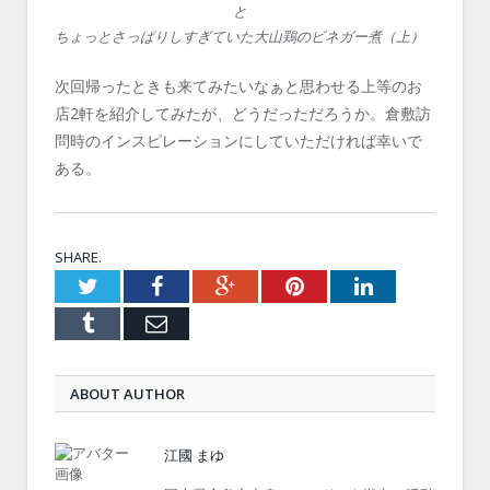
と
ちょっとさっぱりしすぎていた大山鶏のビネガー煮（上）
次回帰ったときも来てみたいなぁと思わせる上等のお
店2軒を紹介してみたが、どうだっただろうか。倉敷訪
問時のインスピレーションにしていただければ幸いで
ある。
SHARE.
Twitter
Facebook
Google+
Pinterest
LinkedIn
Tumblr
Email
ABOUT AUTHOR
江國 まゆ