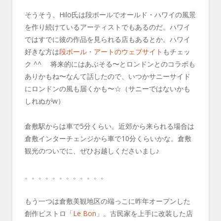
そうそう、Hilo氏は段ボールでオールド・ハワイの風景
を作り続けているアーティストでもあるのだ。ハワイ
ではすでに彼の作品を見られる店もあるとか。ハワイ
好きな方は
段ボール・アートのウェブサイト
もチェッ
ク ^^ 将来的にはあぶそる〜とロンドンとのコラボも
ありかもね〜なんて話したので、いつかサニーサイド
にロンドンの風も届くかも〜☆（サニーではないかも
しれぬがw）
倉敷駅からは車で5分くらい。近郊から来られる場合は
倉敷インターチェンジから車で10分くらいかな。倉敷
観光のついでに、ぜひお越しくださいまし♪
。。。。。。。。。。。。
もう一つは倉敷美観地区の端っこに昨年オープンした
創作ビストロ「
Le Bon
」。古民家を上手に改装した店