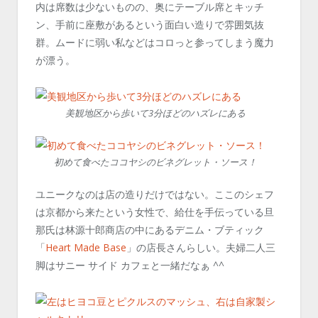
内は席数は少ないものの、奥にテーブル席とキッチ
ン、手前に座敷があるという面白い造りで雰囲気抜
群。ムードに弱い私などはコロっと参ってしまう魔力
が漂う。
美観地区から歩いて3分ほどのハズレにある
初めて食べたココヤシのビネグレット・ソース！
ユニークなのは店の造りだけではない。ここのシェフ
は京都から来たという女性で、給仕を手伝っている旦
那氏は林源十郎商店の中にあるデニム・ブティック
「
Heart Made Base
」の店長さんらしい。夫婦二人三
脚はサニー サイド カフェと一緒だなぁ ^^