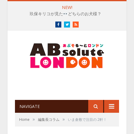
NEW!
玖保キリコが見た
どちらのお犬様？
Facebook
Twitter
RSS
NAVIGATE
»
»
Home
編集長コラム
いま倉敷で注目の 2軒！