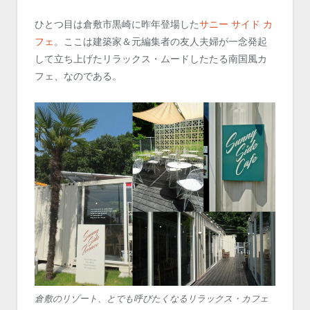
ひとつ目は倉敷市黒崎に昨年登場した
サニー サイド カ
フェ
。ここは建築家＆元編集者の友人夫婦が一念発起
して立ち上げたリラックス・ムードしたたる南国風カ
フェ、なのである。
倉敷のリゾート、とでも呼びたくなるリラックス・カフェ