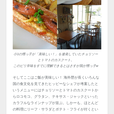
小3の甥っ子が「美味しい！」を連発していたチョリソー
とトマトのカスクート。
このピリ辛味をすでに理解できるとはさすが我が甥っ子w
そしてここはご飯が美味しい！ 海外歴が長くいろんな
国の食文化を見てきたヒッピーなシェフが考案したと
いうメニューにはチョリソーとトマトのカスクートか
らロコモコ、グラタン、テキサス・ジャックといった
カラフルなラインナップが並ぶ。しかーも、ほとんど
の料理にリーフ・サラダとポテト・フライが付くとい