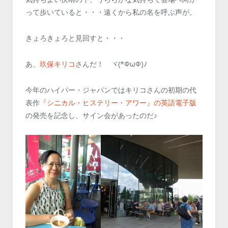
って歩いていると・・・遠くから私の名を呼ぶ声が。
きょろきょろと見回すと・・・
あ、
玖保キリコ
さんだ！ ヾ(*ΦωΦ)ﾉ
今年のハイパー・ジャパンではキリコさんの初期の代
表作
『シニカル・ヒステリー・アワー』の英語電子版
の発売を記念し、サイン会があったのだ♪