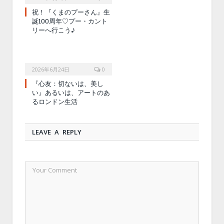
祝！『くまのプーさん』生
誕100周年♡プー・カント
リーへ行こう♪
2026年6月24日
0
『心友：切ないは、美し
い』あるいは、アートのあ
るロンドン生活
LEAVE A REPLY