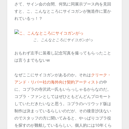
さて、サイン会の合間、何気に同展示ブース内を見回
すと、こ、こんなところにサイコガンが無造作に置か
れているっ！？
こ、こんなところにサイコガンがっ
おもわず左手に装着し記念写真を撮ってもらったこと
は言うまでもないw
なぜここにサイコガンがあるのか。それは
クリーク・
アンド・リバー社の海外向け契約アーティスト
の中
に、コブラの寺沢武一氏もいらっしゃるからなのだ。
コブラ・ファンとしてはぜひともどんどんプロモート
していただきたいなと思う。コブラのハリウッド版は
制作は決まっているらしいのだが、その後音沙汰ない
のでスタッフの方に聞いてみると、やっぱりコブラ役
を探すのが難航しているらしい。個人的には10年くら