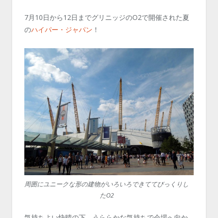
7月10日から12日までグリニッジのO2で開催された夏
の
ハイパー・ジャパン
！
周囲にユニークな形の建物がいろいろできててびっくりし
たO2
気持ちよい快晴の下、うららかな気持ちで会場へ向か