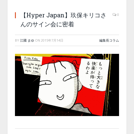
【Hyper Japan】玖保キリコさ
0
んのサイン会に密着
BY
江國 まゆ
ON
2015年7月14日
編集長コラム