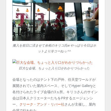
搬入を前日に済ませて余裕のキリコ氏w やっぱり今日はホ
ットより冷コーねっ ^^
巨大な会場。ちょっと入り口がわかりづらかった
会場となったのはテント下の戸外、任天堂ワールドが
展開されていた屋内スペース、そしてHyper Galleryと
名付けられたライブ会場の3ヵ所。キリコさんのサイン
会は日本人クリエーターたちをPRするエージェンシ
ー、
クリーク・アンド・リバー社
さんが主催し、屋内
会場で行われた。