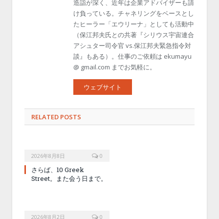
造詣が深く、近年は企業アドバイザーも請
け負っている。チャネリングをベースとし
たヒーラー「エウリーナ」としても活動中
（保江邦夫氏との共著『シリウス宇宙連合
アシュター司令官 vs.保江邦夫緊急指令対
談』もある）。仕事のご依頼は ekumayu
@ gmail.com までお気軽に。
ウェブサイト
RELATED POSTS
2026年8月8日
0
さらば、10 Greek
Street。また会う日まで。
2026年8月2日
0