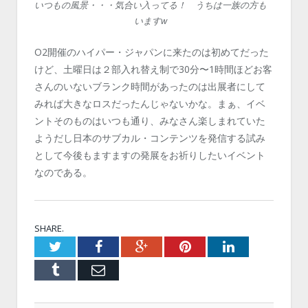
いつもの風景・・・気合い入ってる！ うちは一族の方も
いますw
O2開催のハイパー・ジャパンに来たのは初めてだった
けど、土曜日は２部入れ替え制で30分〜1時間ほどお客
さんのいないブランク時間があったのは出展者にして
みれば大きなロスだったんじゃないかな。まぁ、イベ
ントそのものはいつも通り、みなさん楽しまれていた
ようだし日本のサブカル・コンテンツを発信する試み
として今後もますますの発展をお祈りしたいイベント
なのである。
SHARE.
Twitter
Facebook
Google+
Pinterest
LinkedIn
Tumblr
Email