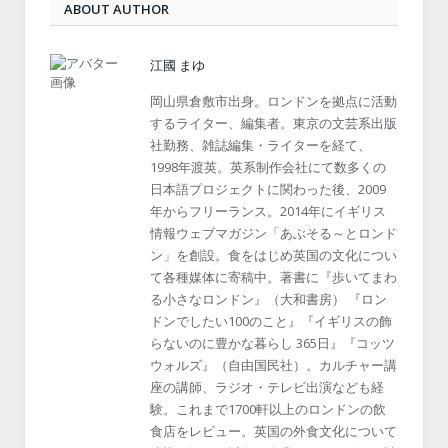
ABOUT AUTHOR
江國 まゆ
岡山県倉敷市出身。ロンドンを拠点に活動
するライター、編集者。東京の文芸系出版
社勤務、雑誌編集・ライターを経て、
1998年渡英。英系制作会社にて数多くの
日本語プロジェクトに関わった後、2009
年からフリーランス。2014年にイギリス
情報ウェブマガジン「あぶそる～とロンド
ン」を創設。食をはじめ英国の文化につい
て各種媒体に寄稿中。著書に『歩いてまわ
る小さなロンドン』（大和書房） 『ロン
ドンでしたい100のこと』『イギリスの飾
らないのに豊かな暮らし 365日』『コッツ
ウォルズ』（自由国民社）。カルチャー講
座の講師、ラジオ・テレビ出演なども経
験。これまで1700軒以上のロンドンの飲
食店をレビュー。英国の外食文化について