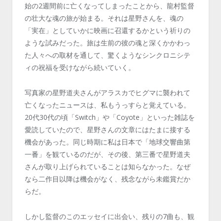
始の2週間前に亡くなってしまったことから、龍村監督
の壮大な魂の旅が始まる。それは星野さんを、魂の
「実在」としていかに映画に召還するかという祈りの
ような試みだった。旅は生前の彼の魂と深くかかわっ
た人々への取材を通して、驚くようなシンクロニシテ
ィの祝福を受けながら続いていく。
写真家の星野道夫さんがアラスカでヒグマに襲われて
亡くなったニュースは、私もうっすらと覚えている。
20代30代の頃「Switch」や「Coyote」といった雑誌を
愛読していたので、星野さんの文章にはたまに接する
機会があった。同じ時期に私は日本で「地球交響曲第
一番」を観ているのだが、その後、第三番で星野道夫
さんが取り上げられていることは知らなかった。なぜ
なら二作目以降は機会がなく、残念ながら未鑑賞だか
らだ。
しかし監督のこのエッセイに出会い、残りの7曲も、観