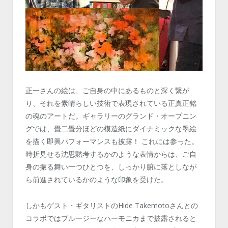
正一さんの絵は、ご自身の中にあるものと深く繋が
り、それを素晴らしい技術で表現されている正真正銘
の魂のアートだ。ギャラリーのグランド・オープニン
グでは、畳二畳分ほどの模造紙にダイナミックな墨絵
を描く即興パフォーマンスも披露！ これには参った。
時折見せる沈思黙考するかのような表情からは、ご自
身の振る舞い一つひとつを、しっかり腑に落としなが
ら前進されているかのような印象を受けた。
しかもゲスト・ギタリストのHide Takemotoさんとの
コラボではブルージーなハーモニカまで披露されると