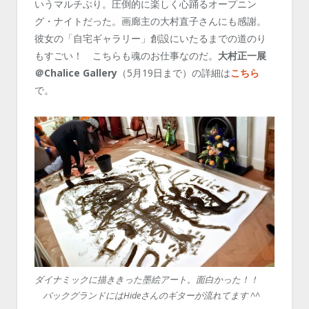
いうマルチぶり。圧倒的に楽しく心踊るオープニン
グ・ナイトだった。画廊主の大村直子さんにも感謝。
彼女の「自宅ギャラリー」創設にいたるまでの道のり
もすごい！ こちらも魂のお仕事なのだ。
大村正一展
＠Chalice Gallery
（5月19日まで）の詳細は
こちら
で。
ダイナミックに描ききった墨絵アート。面白かった！！
バックグランドにはHideさんのギターが流れてます ^^