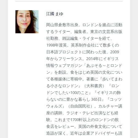
江國 まゆ
岡山県倉敷市出身。ロンドンを拠点に活動
するライター、編集者。東京の文芸系出版
社勤務、雑誌編集・ライターを経て、
1998年渡英。英系制作会社にて数多くの
日本語プロジェクトに関わった後、2009
年からフリーランス。2014年にイギリス
情報ウェブマガジン「あぶそる～とロンド
ン」を創設。食をはじめ英国の文化につい
て各種媒体に寄稿中。著書に『歩いてまわ
る小さなロンドン』（大和書房） 『ロン
ドンでしたい100のこと』『イギリスの飾
らないのに豊かな暮らし 365日』『コッツ
ウォルズ』（自由国民社）。カルチャー講
座の講師、ラジオ・テレビ出演なども経
験。これまで1700軒以上のロンドンの飲
食店をレビュー。英国の外食文化について
造詣が深く、近年は企業アドバイザーも請