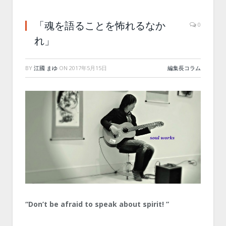
「魂を語ることを怖れるなか
0
れ」
BY
江國 まゆ
ON
2017年5月15日
編集長コラム
“Don’t be afraid to speak about spirit! ”