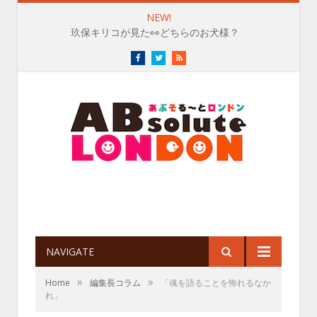
NEW!
玖保キリコが見た👀どちらのお犬様？
Facebook
Twitter
RSS
NAVIGATE
»
»
Home
編集長コラム
「魂を語ることを怖れるなか
れ」