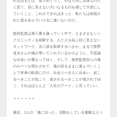
れを語るとは、巡りめぐって、やはり同じ意味なのだ
と思う。目に見えない大いなるものを感じて大切にし
ていくこと。これができればきっと、私たちは祝福さ
れた道を歩んでいけるに違いないのだ。
龍村監督は第三番を撮っていく中で、さまざまなシン
クロニシティを経験する。人と人を結ぶ目に見えない
ネットワーク。次に誰を取材するべきか、まるで星野
道夫さんの魂が導いてくれているかのように、不思議
な出会いが重なってゆく。そして、龍村監督自らの魂
のルーツも明かされて、魂が語るままに進んでいくこ
とで本来の軌道にのり、出会うべき人に出会い、起こ
るべきことが起こり、成されるべきことが成されてゆ
く。それはほとんど「人生のアート」と言っていい。
＊＊＊＊＊＊
最近、2人の「魂に沿った」活動をしている素敵な人々