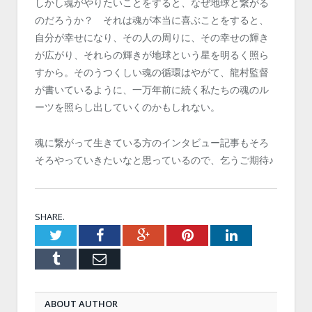
しかし魂がやりたいことをすると、なぜ地球と繋がる
のだろうか？ それは魂が本当に喜ぶことをすると、
自分が幸せになり、その人の周りに、その幸せの輝き
が広がり、それらの輝きが地球という星を明るく照ら
すから。そのうつくしい魂の循環はやがて、龍村監督
が書いているように、一万年前に続く私たちの魂のル
ーツを照らし出していくのかもしれない。
魂に繋がって生きている方のインタビュー記事もそろ
そろやっていきたいなと思っているので、乞うご期待♪
SHARE.
Twitter
Facebook
Google+
Pinterest
LinkedIn
Tumblr
Email
ABOUT AUTHOR