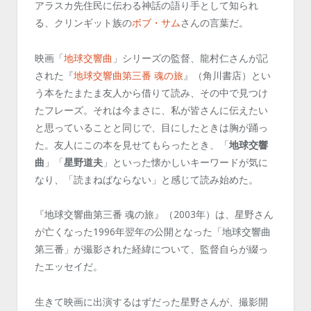
アラスカ先住民に伝わる神話の語り手として知られ
る、クリンギット族の
ボブ・サム
さんの言葉だ。
映画「
地球交響曲
」シリーズの監督、龍村仁さんが記
された『
地球交響曲第三番 魂の旅
』（角川書店）とい
う本をたまたま友人から借りて読み、その中で見つけ
たフレーズ。それは今まさに、私が皆さんに伝えたい
と思っていることと同じで、目にしたときは胸が踊っ
た。友人にこの本を見せてもらったとき、「
地球交響
曲
」「
星野道夫
」といった懐かしいキーワードが気に
なり、「読まねばならない」と感じて読み始めた。
『地球交響曲第三番 魂の旅』（2003年）は、星野さん
が亡くなった1996年翌年の公開となった「地球交響曲
第三番」が撮影された経緯について、監督自らが綴っ
たエッセイだ。
生きて映画に出演するはずだった星野さんが、撮影開