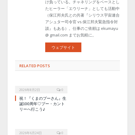
け負っている。チャネリングをベースとし
たヒーラー「エウリーナ」としても活動中
（保江邦夫氏との共著『シリウス宇宙連合
アシュター司令官 vs.保江邦夫緊急指令対
談』もある）。仕事のご依頼は ekumayu
@ gmail.com までお気軽に。
ウェブサイト
RELATED POSTS
2026年8月2日
0
祝！『くまのプーさん』生
誕100周年♡プー・カント
リーへ行こう♪
2026年6月24日
0